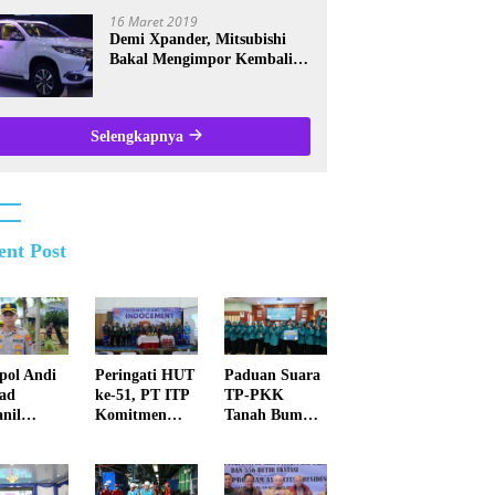
Kalsel
16 Maret 2019
Demi Xpander, Mitsubishi
Bakal Mengimpor Kembali
Pajero Sport
Selengkapnya
ent Post
Paduan Suara
ol Andi
Peringati HUT
TP-PKK
ad
ke-51, PT ITP
Tanah Bumbu
anil
Komitmen
Raih Juara II
au
Perkuat Masa
Tingkat
arakat
Depan Lebih
Provinsi Kalsel
baru Agar
Hijau dan
k
Gemilang