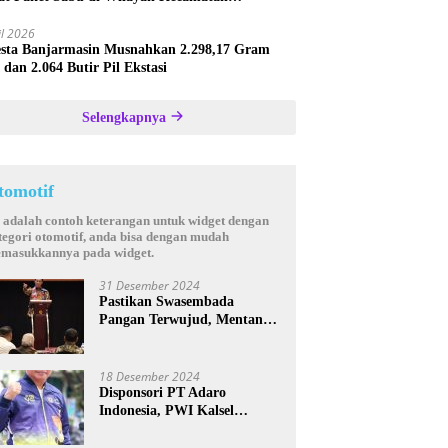
astana
il 2026
esta Banjarmasin Musnahkan 2.298,17 Gram
 dan 2.064 Butir Pil Ekstasi
Selengkapnya
tomotif
i adalah contoh keterangan untuk widget dengan
tegori otomotif, anda bisa dengan mudah
masukkannya pada widget.
31 Desember 2024
Pastikan Swasembada
Pangan Terwujud, Mentan
Andi Amran Bakal Rutin
Kunjungi Kalsel
18 Desember 2024
Disponsori PT Adaro
Indonesia, PWI Kalsel
Kembali Gelar Turnamen
Futsal antar Wartawan se-