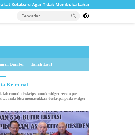
idak Membuka Lahan dengan cara Membakar
Peringati 
anah Bumbu
Tanah Laut
ita Kriminal
dalah contoh deskripsi untuk widget recent post
ita, anda bisa memasukkan deskripsi pada widget