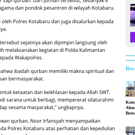
sapi qurban. Dari jumlah tersebut, sebanyak 8
 agama dan pondok pesantren di wilayah Kotabaru.
 oleh Polres Kotabaru dan juga disalurkan kepada
ya.
ersebut sejatinya akan dipimpin langsung oleh
h melaksanakan kegiatan di Polda Kalimantan
kepada Wakapolres.
Rec
bahwa ibadah qurban memiliki makna spiritual dan
upan bermasyarakat.
entuk ketaatan dan keikhlasan kepada Allah SWT.
adi sarana untuk berbagi, mempererat silaturahmi
Komp
ap sesama masyarakat,” ungkapnya.
Ahm
Bust
Imb
hewan qurban, Noor Irfansyah menyampaikan
Masy
ada Polres Kotabaru atas perhatian dan kepedulian
Kota
Tida