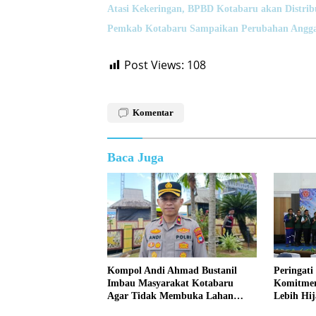
Atasi Kekeringan, BPBD Kotabaru akan Distrib
Pemkab Kotabaru Sampaikan Perubahan Angga
Post Views:
108
Komentar
Baca Juga
Kompol Andi Ahmad Bustanil
Peringati
Imbau Masyarakat Kotabaru
Komitmen
Agar Tidak Membuka Lahan
Lebih Hi
dengan cara Membakar