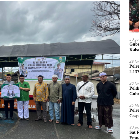
5 Agu
Gube
Kals
29 Ju
Polr
2.13
20 Ju
Pold
Gube
Jari
25 Me
Polr
Cosp
Kam
8 Apr
Sat 
Empa