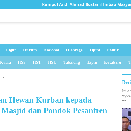
mpol Andi Ahmad Bustanil Imbau Masyarakat Kotabaru Agar T
Figur
Hukum
Nasional
Olahraga
Opini
Politik
 Kuala
HSS
HST
HSU
Tabalong
Tapin
Kotabaru
T
u
Ber
Ini a
wpber
kan Hewan Kurban kepada
ini.
 Masjid dan Pondok Pesantren