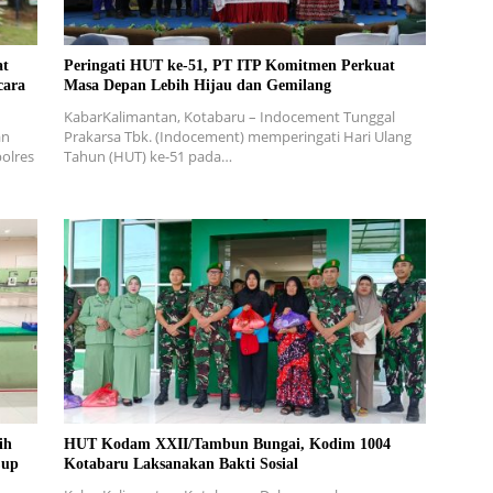
at
Peringati HUT ke-51, PT ITP Komitmen Perkuat
cara
Masa Depan Lebih Hijau dan Gemilang
KabarKalimantan, Kotabaru – Indocement Tunggal
an
Prakarsa Tbk. (Indocement) memperingati Hari Ulang
olres
Tahun (HUT) ke-51 pada…
ih
HUT Kodam XXII/Tambun Bungai, Kodim 1004
Cup
Kotabaru Laksanakan Bakti Sosial