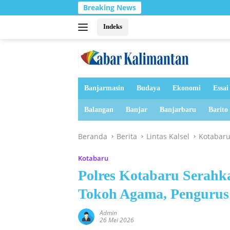
Langsung
Breaking News
Ko
ke
konten
Indeks
Banjarmasin
Budaya
Ekonomi
Essai
Balangan
Banjar
Banjarbaru
Barito
Beranda
Berita
Lintas Kalsel
Kotabar
Kotabaru
Polres Kotabaru Serah
Tokoh Agama, Pengurus
Admin
26 Mei 2026