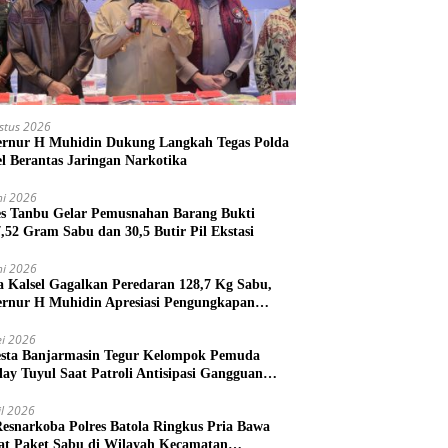
stus 2026
rnur H Muhidin Dukung Langkah Tegas Polda
el Berantas Jaringan Narkotika
ni 2026
es Tanbu Gelar Pemusnahan Barang Bukti
7,52 Gram Sabu dan 30,5 Butir Pil Ekstasi
ni 2026
a Kalsel Gagalkan Peredaran 128,7 Kg Sabu,
rnur H Muhidin Apresiasi Pengungkapan
ngan Narkotika Lintas Provinsi
i 2026
esta Banjarmasin Tegur Kelompok Pemuda
lay Tuyul Saat Patroli Antisipasi Gangguan
tibmas
il 2026
Resnarkoba Polres Batola Ringkus Pria Bawa
t Paket Sabu di Wilayah Kecamatan