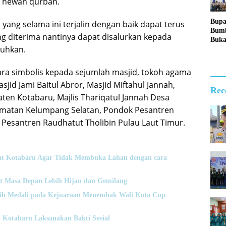
n hewan qurban.
Mem
Laha
Bupa
 yang selama ini terjalin dengan baik dapat terus
cara
Bum
g diterima nantinya dapat disalurkan kepada
Mem
Buk
uhkan.
Pemu
Pend
dan 
ra simbolis kepada sejumlah masjid, tokoh agama
Calo
jid Jami Baitul Abror, Masjid Miftahul Jannah,
Pask
Rec
2026
aten Kotabaru, Majlis Thariqatul Jannah Desa
matan Kelumpang Selatan, Pondok Pesantren
Pesantren Raudhatut Tholibin Pulau Laut Timur.
t Kotabaru Agar Tidak Membuka Lahan dengan cara
t Masa Depan Lebih Hijau dan Gemilang
Raih Medali pada Kejuaraan Menembak Wali Kota Cup
otabaru Laksanakan Bakti Sosial