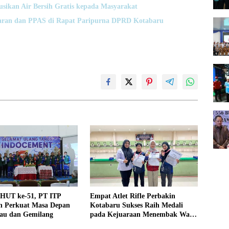
usikan Air Bersih Gratis kepada Masyarakat
ran dan PPAS di Rapat Paripurna DPRD Kotabaru
 HUT ke-51, PT ITP
Empat Atlet Rifle Perbakin
 Perkuat Masa Depan
Kotabaru Sukses Raih Medali
jau dan Gemilang
pada Kejuaraan Menembak Wali
Kota Cup Banjarmasin 2026