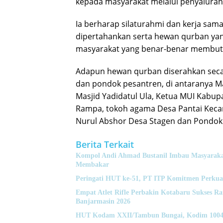
kepada masyarakat melalui penyalura
Ia berharap silaturahmi dan kerja sama
dipertahankan serta hewan qurban yan
masyarakat yang benar-benar membut
Adapun hewan qurban diserahkan seca
dan pondok pesantren, di antaranya Mas
Masjid Yadidatul Ula, Ketua MUI Kabup
Rampa, tokoh agama Desa Pantai Keca
Nurul Abshor Desa Stagen dan Pondok 
Berita Terkait
Kompol Andi Ahmad Bustanil Imbau Masyaraka
Membakar
Peringati HUT ke-51, PT ITP Komitmen Perkua
Empat Atlet Rifle Perbakin Kotabaru Sukses 
Banjarmasin 2026
HUT Kodam XXII/Tambun Bungai, Kodim 1004 K