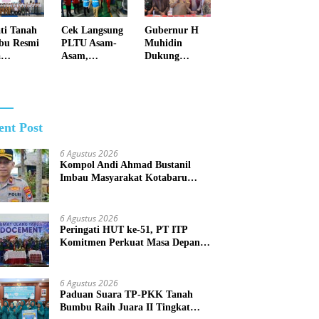
buka
n dengan
ti Tanah
Cek Langsung
Gubernur H
bu Resmi
PLTU Asam-
Muhidin
bakar
a
Asam,
Dukung
satan
Gubernur H.
Langkah Tegas
idikan
Muhidin
Polda Kalsel
Pelatihan
Pastikan
Berantas
n
Perbaikan
Jaringan
ibraka
Listrik Terus
Narkotika
ent Post
Dikebut
6 Agustus 2026
Kompol Andi Ahmad Bustanil
Imbau Masyarakat Kotabaru
Agar Tidak Membuka Lahan
dengan cara Membakar
6 Agustus 2026
Peringati HUT ke-51, PT ITP
Komitmen Perkuat Masa Depan
Lebih Hijau dan Gemilang
6 Agustus 2026
Paduan Suara TP-PKK Tanah
Bumbu Raih Juara II Tingkat