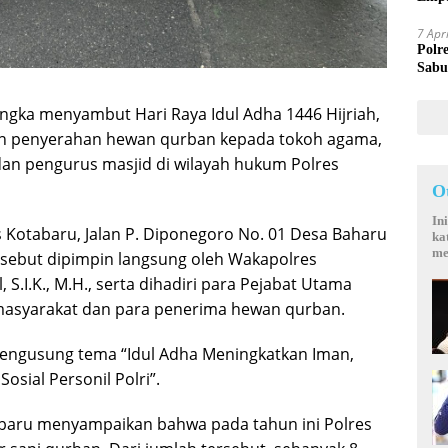
Mand
7 Apr
Polr
Sabu
ngka menyambut Hari Raya Idul Adha 1446 Hijriah,
an penyerahan hewan qurban kepada tokoh agama,
an pengurus masjid di wilayah hukum Polres
O
In
 Kotabaru, Jalan P. Diponegoro No. 01 Desa Baharu
ka
me
rsebut dipimpin langsung oleh Wakapolres
.I.K., M.H., serta dihadiri para Pejabat Utama
masyarakat dan para penerima hewan qurban.
engusung tema “Idul Adha Meningkatkan Iman,
osial Personil Polri”.
aru menyampaikan bahwa pada tahun ini Polres