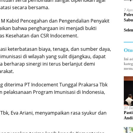
ntuan serta pembinaan sangat diperlukan agar
Mand
atasi secara bersama.
7 Apr
Polr
 M Kabid Pencegahan dan Pengendalian Penyakit
Sabu
kan bahwa penghargaan ini menjadi bukti
Sele
nas Kesehatan dan CSR Indocement.
i keterbatasan biaya, tenaga, dan sumber daya,
Oto
munisasi di wilayah yang sulit dijangkau, dapat
Ini a
 berharap sinergi ini terus berlanjut demi
kateg
mema
rakat.
g diterima PT Indocement Tunggal Prakarsa Tbk
m pelaksanaan Program Imunisasi di Indonesia,
31 D
Tbk, Eva Ariani, menyampaikan rasa syukur dan
Past
Andi