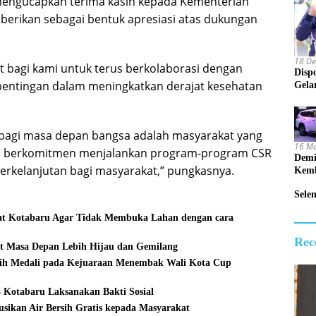
mengucapkan terima kasih kepada Kementerian
berikan sebagai bentuk apresiasi atas dukungan
18 D
 bagi kami untuk terus berkolaborasi dengan
Disp
entingan dalam meningkatkan derajat kesehatan
Gela
k bagi masa depan bangsa adalah masyarakat yang
16 M
us berkomitmen menjalankan program-program CSR
Demi
rkelanjutan bagi masyarakat,” pungkasnya.
Kemb
Sele
t Kotabaru Agar Tidak Membuka Lahan dengan cara
Rec
t Masa Depan Lebih Hijau dan Gemilang
Raih Medali pada Kejuaraan Menembak Wali Kota Cup
otabaru Laksanakan Bakti Sosial
usikan Air Bersih Gratis kepada Masyarakat