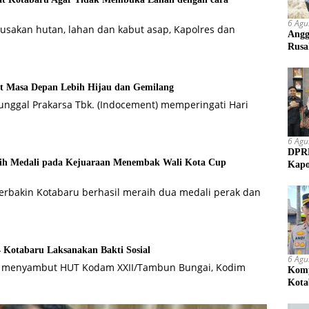
6 Agu
usakan hutan, lahan dan kabut asap, Kapolres dan
Angg
Rusa
t Masa Depan Lebih Hijau dan Gemilang
nggal Prakarsa Tbk. (Indocement) memperingati Hari
6 Agu
DPRD
Raih Medali pada Kejuaraan Menembak Wali Kota Cup
Kapo
Perbakin Kotabaru berhasil meraih dua medali perak dan
otabaru Laksanakan Bakti Sosial
6 Agu
a menyambut HUT Kodam XXII/Tambun Bungai, Kodim
Komp
Kota
Mem