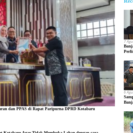
Rec
7 Agu
Banja
Perl
6 Agu
Samp
Banj
Angg
ran dan PPAS di Rapat Paripurna DPRD Kotabaru
t Kotabaru Agar Tidak Membuka Lahan dengan cara