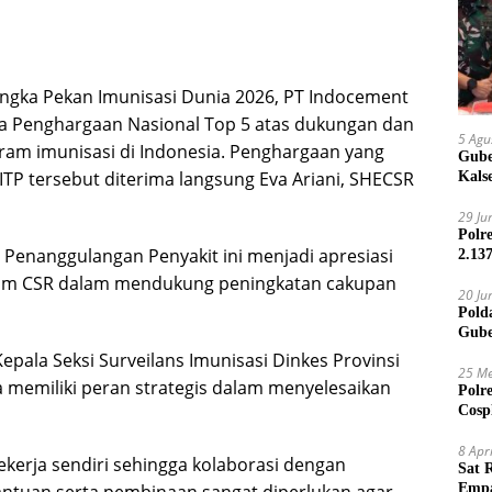
ngka Pekan Imunisasi Dunia 2026, PT Indocement
ma Penghargaan Nasional Top 5 atas dukungan dan
5 Agu
ram imunisasi di Indonesia. Penghargaan yang
Gube
TP tersebut diterima langsung Eva Ariani, SHECSR
Kals
29 Ju
Polr
l Penanggulangan Penyakit ini menjadi apresiasi
2.13
gram CSR dalam mendukung peningkatan cakupan
20 Ju
Pold
Gube
Jari
epala Seksi Surveilans Imunisasi Dinkes Provinsi
25 Me
 memiliki peran strategis dalam menyelesaikan
Polr
Cosp
Kam
8 Apr
kerja sendiri sehingga kolaborasi dengan
Sat 
Empa