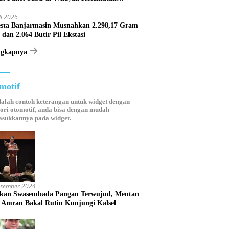
astana
il 2026
esta Banjarmasin Musnahkan 2.298,17 Gram
 dan 2.064 Butir Pil Ekstasi
ngkapnya
motif
dalah contoh keterangan untuk widget dengan
ori otomotif, anda bisa dengan mudah
sukkannya pada widget.
esember 2024
ikan Swasembada Pangan Terwujud, Mentan
 Amran Bakal Rutin Kunjungi Kalsel