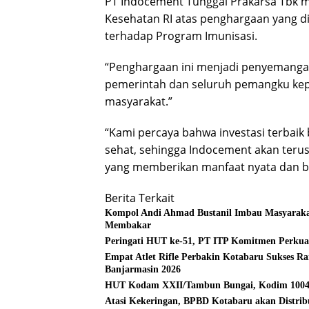
PT Indocement Tunggal Prakarsa Tbk 
Kesehatan RI atas penghargaan yang di
terhadap Program Imunisasi.
“Penghargaan ini menjadi penyemangat
pemerintah dan seluruh pemangku kep
masyarakat.”
“Kami percaya bahwa investasi terbai
sehat, sehingga Indocement akan ter
yang memberikan manfaat nyata dan be
Berita Terkait
Kompol Andi Ahmad Bustanil Imbau Masyaraka
Membakar
Peringati HUT ke-51, PT ITP Komitmen Perkua
Empat Atlet Rifle Perbakin Kotabaru Sukses 
Banjarmasin 2026
HUT Kodam XXII/Tambun Bungai, Kodim 1004 K
Atasi Kekeringan, BPBD Kotabaru akan Distrib