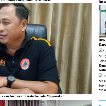
Rusa
DPRD
Kapo
Komp
Kota
Mem
Peri
Masa
usikan Air Bersih Gratis kepada Masyarakat