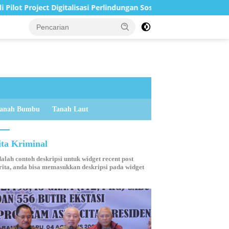
alisasi Perlindungan Sosial Nasional 2026
Sampaikan Peru
anah Bumbu
Tanah Laut
ita Kriminal
dalah contoh deskripsi untuk widget recent post
ita, anda bisa memasukkan deskripsi pada widget