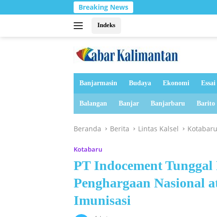
Langsung
Breaking News
ke
konten
Indeks
Banjarmasin
Budaya
Ekonomi
Essai
Balangan
Banjar
Banjarbaru
Barito
Beranda
Berita
Lintas Kalsel
Kotabar
Kotabaru
PT Indocement Tunggal 
Penghargaan Nasional 
Imunisasi