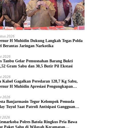
stus 2026
rnur H Muhidin Dukung Langkah Tegas Polda
el Berantas Jaringan Narkotika
ni 2026
es Tanbu Gelar Pemusnahan Barang Bukti
7,52 Gram Sabu dan 30,5 Butir Pil Ekstasi
ni 2026
a Kalsel Gagalkan Peredaran 128,7 Kg Sabu,
rnur H Muhidin Apresiasi Pengungkapan
ngan Narkotika Lintas Provinsi
i 2026
esta Banjarmasin Tegur Kelompok Pemuda
lay Tuyul Saat Patroli Antisipasi Gangguan
tibmas
il 2026
Resnarkoba Polres Batola Ringkus Pria Bawa
t Paket Sabu di Wilayah Kecamatan