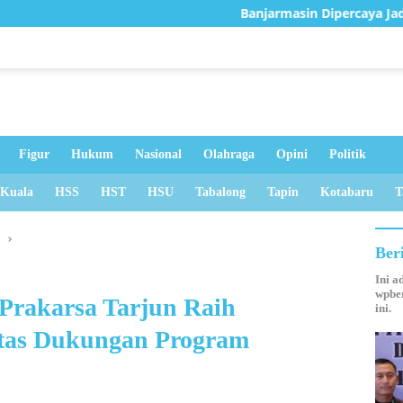
Banjarmasin Dipercaya Jadi Pilot Project Digit
Figur
Hukum
Nasional
Olahraga
Opini
Politik
 Kuala
HSS
HST
HSU
Tabalong
Tapin
Kotabaru
T
u
Ber
Ini a
wpber
Prakarsa Tarjun Raih
ini.
atas Dukungan Program