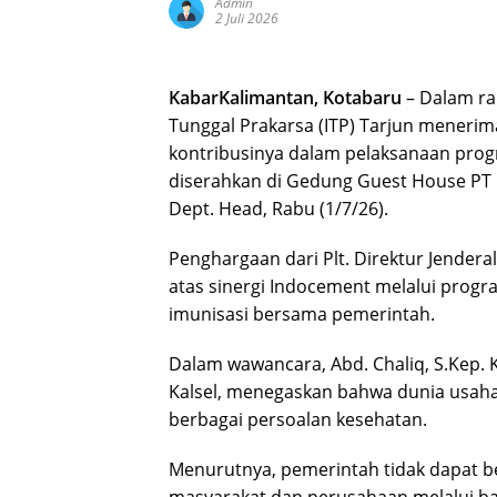
Admin
2 Juli 2026
KabarKalimantan, Kotabaru
– Dalam ra
Tunggal Prakarsa (ITP) Tarjun meneri
kontribusinya dalam pelaksanaan prog
diserahkan di Gedung Guest House PT I
Dept. Head, Rabu (1/7/26).
Penghargaan dari Plt. Direktur Jendera
atas sinergi Indocement melalui pro
imunisasi bersama pemerintah.
Dalam wawancara, Abd. Chaliq, S.Kep. K
Kalsel, menegaskan bahwa dunia usaha
berbagai persoalan kesehatan.
Menurutnya, pemerintah tidak dapat be