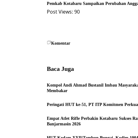
Pemkab Kotabaru Sampaikan Perubahan Angga
Post Views:
90
Komentar
Baca Juga
Kompol Andi Ahmad Bustanil Imbau Masyaraka
Membakar
Peringati HUT ke-51, PT ITP Komitmen Perkua
Empat Atlet Rifle Perbakin Kotabaru Sukses 
Banjarmasin 2026
HUT Kodam XXII/Tambun Bungai, Kodim 1004 K