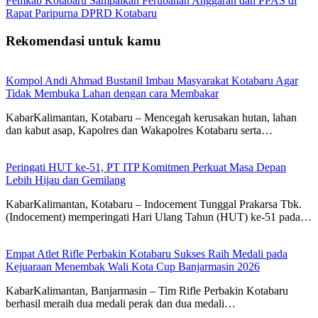
Pemkab Kotabaru Sampaikan Perubahan Anggaran dan PPAS di
Rapat Paripurna DPRD Kotabaru
Rekomendasi untuk kamu
Kompol Andi Ahmad Bustanil Imbau Masyarakat Kotabaru Agar
Tidak Membuka Lahan dengan cara Membakar
KabarKalimantan, Kotabaru – Mencegah kerusakan hutan, lahan
dan kabut asap, Kapolres dan Wakapolres Kotabaru serta…
Peringati HUT ke-51, PT ITP Komitmen Perkuat Masa Depan
Lebih Hijau dan Gemilang
KabarKalimantan, Kotabaru – Indocement Tunggal Prakarsa Tbk.
(Indocement) memperingati Hari Ulang Tahun (HUT) ke-51 pada…
Empat Atlet Rifle Perbakin Kotabaru Sukses Raih Medali pada
Kejuaraan Menembak Wali Kota Cup Banjarmasin 2026
KabarKalimantan, Banjarmasin – Tim Rifle Perbakin Kotabaru
berhasil meraih dua medali perak dan dua medali…