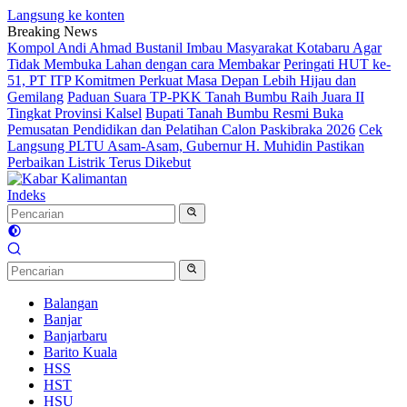
Langsung ke konten
Breaking News
Kompol Andi Ahmad Bustanil Imbau Masyarakat Kotabaru Agar
Tidak Membuka Lahan dengan cara Membakar
Peringati HUT ke-
51, PT ITP Komitmen Perkuat Masa Depan Lebih Hijau dan
Gemilang
Paduan Suara TP-PKK Tanah Bumbu Raih Juara II
Tingkat Provinsi Kalsel
Bupati Tanah Bumbu Resmi Buka
Pemusatan Pendidikan dan Pelatihan Calon Paskibraka 2026
Cek
Langsung PLTU Asam-Asam, Gubernur H. Muhidin Pastikan
Perbaikan Listrik Terus Dikebut
Indeks
Balangan
Banjar
Banjarbaru
Barito Kuala
HSS
HST
HSU