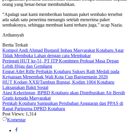
orang yang benar-benar membutuhkan.
“Apalagi saat kami memberikan bantuan paket sembako tersebut
ada salah satu penerima menangis setelah menerima paket
sembakonya, sehingga membuat kami terharu juga,” ucap Nazia.
Ardiansyah
Berita Terkait
Kompol Andi Ahmad Bustanil Imbau Masyarakat Kotabaru Agar
Tidak Membuka Lahan dengan cara Membakar
Peringati HUT ke-51, PT ITP Komitmen Perkuat Masa Depan
Lebih Hijau dan Gemilang
Empat Atlet Rifle Perbakin Kotabaru Sukses Raih Medali pada
Kejuaraan Menembak Wali Kota Cup Banjarmasin 2026
HUT Kodam XXII/Tambun Bungai, Kodim 1004 Kotabaru
Laksanakan Bakti Sosial
Atasi Kekeringan, BPBD Kotabaru akan Distribusikan Air Bersih
Gratis kepada Masyarakat
Pemkab Kotabaru Sampaikan Perubahan Anggaran dan PPAS di
Rapat Paripurna DPRD Kotabaru
Post Views:
1,314
Komentar