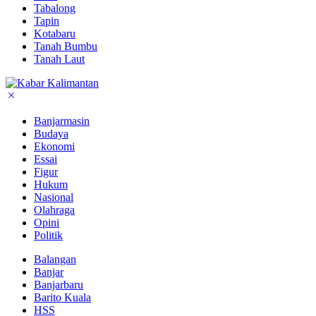
Tabalong
Tapin
Kotabaru
Tanah Bumbu
Tanah Laut
Banjarmasin
Budaya
Ekonomi
Essai
Figur
Hukum
Nasional
Olahraga
Opini
Politik
Balangan
Banjar
Banjarbaru
Barito Kuala
HSS