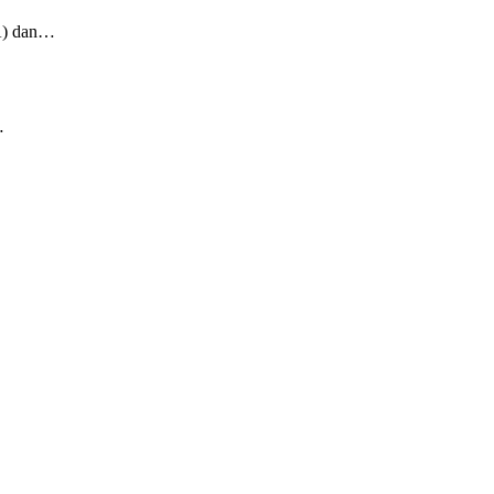
A) dan…
…