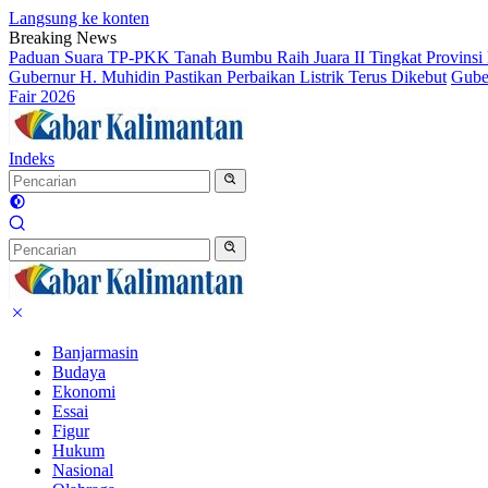
Langsung ke konten
Breaking News
Paduan Suara TP-PKK Tanah Bumbu Raih Juara II Tingkat Provinsi 
Gubernur H. Muhidin Pastikan Perbaikan Listrik Terus Dikebut
Gube
Fair 2026
Indeks
Banjarmasin
Budaya
Ekonomi
Essai
Figur
Hukum
Nasional