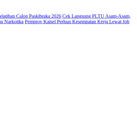
latihan Calon Paskibraka 2026
Cek Langsung PLTU Asam-Asam,
an Narkotika
Pemprov Kalsel Perluas Kesempatan Kerja Lewat Job