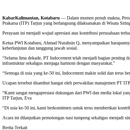
KabarKalimantan, Kotabaru
— Dalam momen penuh makna, Persatu
Prakarsa (ITP) Tarjun yang berlangsung dilaksanakan di Wisata Siri
Perayaan ini menjadi wujud apresiasi atas kontribusi perusahaan ter
Ketua PWI Kotabaru, Ahmad Nurahsin Q, menyampaikan harapannya aga
keberlanjutan dan tanggung jawab sosial.
“Selama lima dekade, PT Indocement telah menjadi bagian penting 
infrastruktur sekaligus menjaga harmoni dengan masyarakat.”
“Semoga di usia yang ke-50 ini, Indocement makin solid dan terus b
Ucapan tersebut disambut hangat oleh perwakilan manajemen PT ITP T
“Kami sangat mengapresiasi dukungan dari PWI dan media lokal yan
ITP Tarjun, Eva
“Di usia ke-50 ini, kami berkomitmen untuk terus memberikan kontri
Acara ini dilanjutkan pemotongan nasi tumpeng sekaligus menjadi si
Berita Terkait