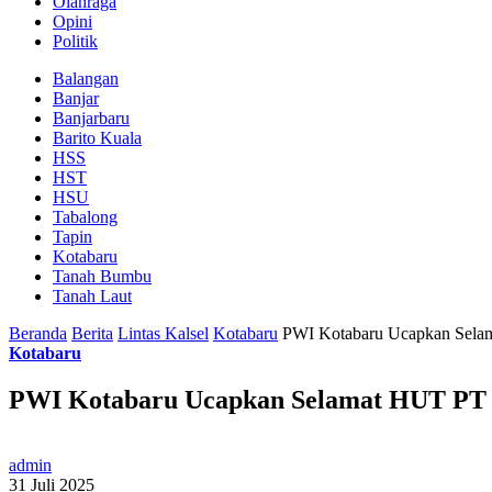
Olahraga
Opini
Politik
Balangan
Banjar
Banjarbaru
Barito Kuala
HSS
HST
HSU
Tabalong
Tapin
Kotabaru
Tanah Bumbu
Tanah Laut
Beranda
Berita
Lintas Kalsel
Kotabaru
PWI Kotabaru Ucapkan Selam
Kotabaru
PWI Kotabaru Ucapkan Selamat HUT PT 
admin
31 Juli 2025