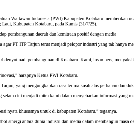
an Wartawan Indonesia (PWI) Kabupaten Kotabaru memberikan ucapa
ng Laut, Kabupaten Kotabaru, pada Kamis (31/7/25).
hadap pembangunan daerah dan kemitraan positif dengan media.
r PT ITP Tarjun terus menjadi pelopor industri yang tak hanya mengu
dari denyut nadi pembangunan di Kotabaru. Kami, insan pers, menyak
erinovasi,” harapnya Ketua PWI Kotabaru.
arjun, yang mengungkapkan rasa terima kasih atas perhatian dan duku
g selama ini menjadi mitra kami dalam menyebarkan informasi yang m
busi nyata khususnya untuk di kabupaten Kotabaru,” tegasnya.
mbol sinergi antara dunia industri dan media dalam membangun masa de