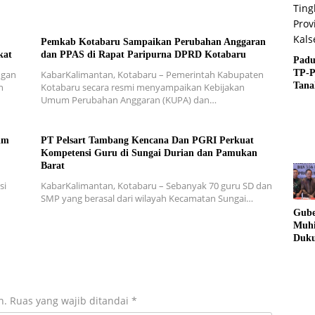
Pemkab Kotabaru Sampaikan Perubahan Anggaran
kat
dan PPAS di Rapat Paripurna DPRD Kotabaru
Padu
TP-
ngan
KabarKalimantan, Kotabaru – Pemerintah Kabupaten
Tan
n
Kotabaru secara resmi menyampaikan Kebijakan
Raih
Umum Perubahan Anggaran (KUPA) dan…
Ting
Provi
im
PT Pelsart Tambang Kencana Dan PGRI Perkuat
Kompetensi Guru di Sungai Durian dan Pamukan
Barat
si
KabarKalimantan, Kotabaru – Sebanyak 70 guru SD dan
SMP yang berasal dari wilayah Kecamatan Sungai…
Gube
Muhi
Duk
Lang
Pold
Bera
Jari
n.
Ruas yang wajib ditandai
*
Nark