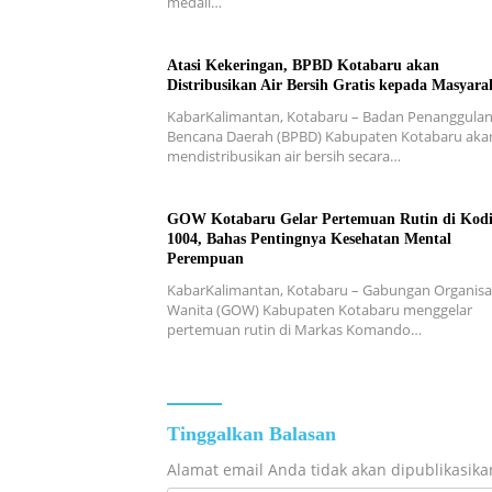
medali…
Atasi Kekeringan, BPBD Kotabaru akan
Distribusikan Air Bersih Gratis kepada Masyara
KabarKalimantan, Kotabaru – Badan Penanggula
Bencana Daerah (BPBD) Kabupaten Kotabaru aka
mendistribusikan air bersih secara…
GOW Kotabaru Gelar Pertemuan Rutin di Kod
1004, Bahas Pentingnya Kesehatan Mental
Perempuan
KabarKalimantan, Kotabaru – Gabungan Organisa
Wanita (GOW) Kabupaten Kotabaru menggelar
pertemuan rutin di Markas Komando…
Tinggalkan Balasan
Alamat email Anda tidak akan dipublikasika