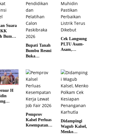
an Suara
PKK
ah Bumbu
Cek Langsung
 Juara II
PLTU Asam-
Bupati Tanah
kat
Asam,
Bumbu Resmi
nsi Kalsel
Gubernur H.
Buka
Muhidin
Pemusatan
Pastikan
Pendidikan
Perbaikan
dan Pelatihan
Listrik Terus
Calon
Dikebut
Paskibraka
2026
rnur H
din
ung
kah Tegas
a Kalsel
Pemprov
ntas
Kalsel Perluas
Didampingi
ngan
Kesempatan
Wagub Kalsel,
otika
Kerja Lewat
Menko