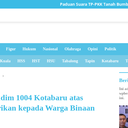
Paduan Suara TP-PKK Tanah Bumbu Raih Juara I
Figur
Hukum
Nasional
Olahraga
Opini
Politik
 Kuala
HSS
HST
HSU
Tabalong
Tapin
Kotabaru
T
u
Ber
Ini a
wpber
ndim 1004 Kotabaru atas
ini.
rikan kepada Warga Binaan