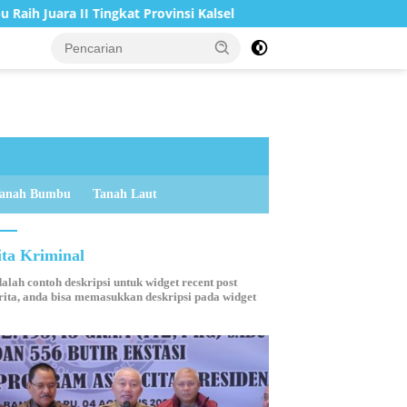
I Tingkat Provinsi Kalsel
Bupati Tanah Bumbu Resmi Bu
anah Bumbu
Tanah Laut
ita Kriminal
dalah contoh deskripsi untuk widget recent post
ita, anda bisa memasukkan deskripsi pada widget