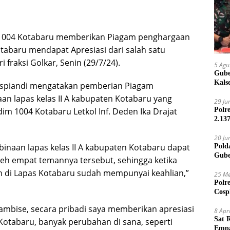
1004 Kotabaru memberikan Piagam penghargaan
otabaru mendapat Apresiasi dari salah satu
fraksi Golkar, Senin (29/7/24).
5 Agu
Gube
Kals
spiandi mengatakan pemberian Piagam
n lapas kelas II A kabupaten Kotabaru yang
29 Ju
Polr
m 1004 Kotabaru Letkol Inf. Deden Ika Drajat
2.13
20 Ju
inaan lapas kelas II A kabupaten Kotabaru dapat
Pold
Gube
leh empat temannya tersebut, sehingga ketika
Jari
 di Lapas Kotabaru sudah mempunyai keahlian,”
25 Me
Polr
Cosp
Kam
ambise, secara pribadi saya memberikan apresiasi
8 Apr
Sat 
Kotabaru, banyak perubahan di sana, seperti
Empa