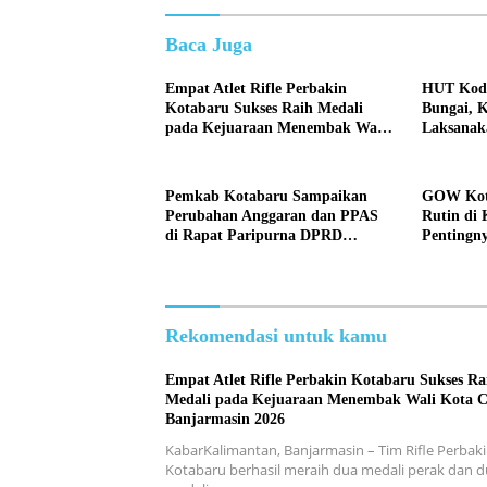
Baca Juga
Empat Atlet Rifle Perbakin
HUT Kod
Kotabaru Sukses Raih Medali
Bungai, 
pada Kejuaraan Menembak Wali
Laksanaka
Kota Cup Banjarmasin 2026
Pemkab Kotabaru Sampaikan
GOW Kota
Perubahan Anggaran dan PPAS
Rutin di 
di Rapat Paripurna DPRD
Pentingn
Kotabaru
Perempu
Rekomendasi untuk kamu
Empat Atlet Rifle Perbakin Kotabaru Sukses Ra
Medali pada Kejuaraan Menembak Wali Kota 
Banjarmasin 2026
KabarKalimantan, Banjarmasin – Tim Rifle Perbak
Kotabaru berhasil meraih dua medali perak dan 