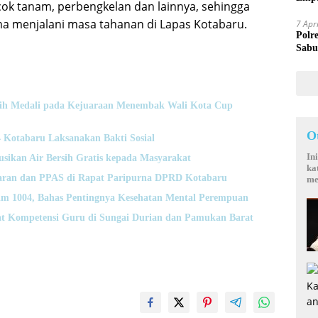
ok tanam, perbengkelan dan lainnya, sehingga
Mand
ma menjalani masa tahanan di Lapas Kotabaru.
7 Apr
Polr
Sabu
Raih Medali pada Kejuaraan Menembak Wali Kota Cup
O
otabaru Laksanakan Bakti Sosial
In
usikan Air Bersih Gratis kepada Masyarakat
ka
ran dan PPAS di Rapat Paripurna DPRD Kotabaru
me
m 1004, Bahas Pentingnya Kesehatan Mental Perempuan
t Kompetensi Guru di Sungai Durian dan Pamukan Barat