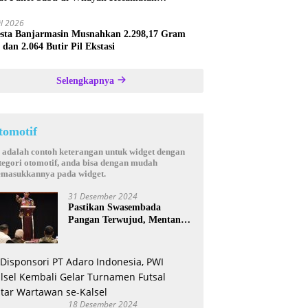
astana
il 2026
esta Banjarmasin Musnahkan 2.298,17 Gram
 dan 2.064 Butir Pil Ekstasi
Selengkapnya
tomotif
i adalah contoh keterangan untuk widget dengan
tegori otomotif, anda bisa dengan mudah
masukkannya pada widget.
31 Desember 2024
Pastikan Swasembada
Pangan Terwujud, Mentan
Andi Amran Bakal Rutin
Kunjungi Kalsel
18 Desember 2024