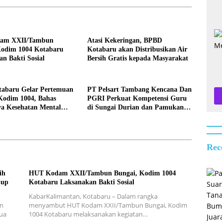
am XXII/Tambun
Atasi Kekeringan, BPBD
Kodim 1004 Kotabaru
Kotabaru akan Distribusikan Air
n Bakti Sosial
Bersih Gratis kepada Masyarakat
baru Gelar Pertemuan
PT Pelsart Tambang Kencana Dan
Kodim 1004, Bahas
PGRI Perkuat Kompetensi Guru
ya Kesehatan Mental
di Sungai Durian dan Pamukan
an
Barat
Rec
ih
HUT Kodam XXII/Tambun Bungai, Kodim 1004
Cup
Kotabaru Laksanakan Bakti Sosial
KabarKalimantan, Kotabaru – Dalam rangka
in
menyambut HUT Kodam XXII/Tambun Bungai, Kodim
dua
1004 Kotabaru melaksanakan kegiatan…