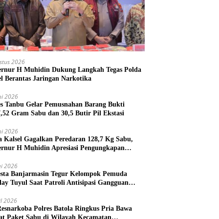
stus 2026
rnur H Muhidin Dukung Langkah Tegas Polda
el Berantas Jaringan Narkotika
ni 2026
es Tanbu Gelar Pemusnahan Barang Bukti
7,52 Gram Sabu dan 30,5 Butir Pil Ekstasi
ni 2026
a Kalsel Gagalkan Peredaran 128,7 Kg Sabu,
rnur H Muhidin Apresiasi Pengungkapan
ngan Narkotika Lintas Provinsi
i 2026
esta Banjarmasin Tegur Kelompok Pemuda
lay Tuyul Saat Patroli Antisipasi Gangguan
tibmas
il 2026
Resnarkoba Polres Batola Ringkus Pria Bawa
t Paket Sabu di Wilayah Kecamatan