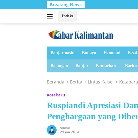
Langsung
Breaking News
ke
konten
Indeks
Banjarmasin
Budaya
Ekonomi
Essai
Balangan
Banjar
Banjarbaru
Barito
Beranda
Berita
Lintas Kalsel
Kotabar
Kotabaru
Ruspiandi Apresiasi Da
Penghargaan yang Dibe
Admin
29 Juli 2024