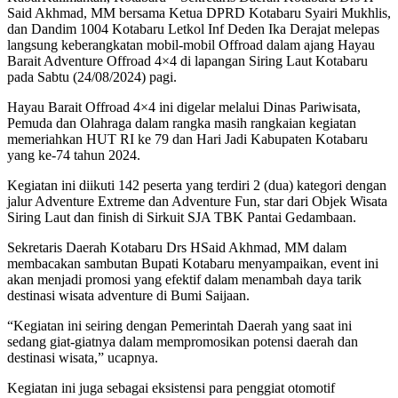
Said Akhmad, MM bersama Ketua DPRD Kotabaru Syairi Mukhlis,
dan Dandim 1004 Kotabaru Letkol Inf Deden Ika Derajat melepas
langsung keberangkatan mobil-mobil Offroad dalam ajang Hayau
Barait Adventure Offroad 4×4 di lapangan Siring Laut Kotabaru
pada Sabtu (24/08/2024) pagi.
Hayau Barait Offroad 4×4 ini digelar melalui Dinas Pariwisata,
Pemuda dan Olahraga dalam rangka masih rangkaian kegiatan
memeriahkan HUT RI ke 79 dan Hari Jadi Kabupaten Kotabaru
yang ke-74 tahun 2024.
Kegiatan ini diikuti 142 peserta yang terdiri 2 (dua) kategori dengan
jalur Adventure Extreme dan Adventure Fun, star dari Objek Wisata
Siring Laut dan finish di Sirkuit SJA TBK Pantai Gedambaan.
Sekretaris Daerah Kotabaru Drs HSaid Akhmad, MM dalam
membacakan sambutan Bupati Kotabaru menyampaikan, event ini
akan menjadi promosi yang efektif dalam menambah daya tarik
destinasi wisata adventure di Bumi Saijaan.
“Kegiatan ini seiring dengan Pemerintah Daerah yang saat ini
sedang giat-giatnya dalam mempromosikan potensi daerah dan
destinasi wisata,” ucapnya.
Kegiatan ini juga sebagai eksistensi para penggiat otomotif