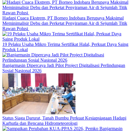
Hadapi Cuaca Ekstrem, PT Borneo Indobara Berupaya Maksimal
Meminimalisir Debu dan Perketat Penyiraman Air di Sejumlah Titik
Rawan Polusi
19 Pelaku Usaha Mikro Terima Sertifikat Halal, Perkuat Daya Saing
Produk Lokal
Banjarmasin Dipercaya Jadi Pilot Project Digitalisasi Perlindungan
Sosial Nasional 2026
Status Siaga Darurat, Tanah Bumbu Perkuat Kesiapsiagaan Hadapi
Karhutla dan Bencana Hidrometeorologi