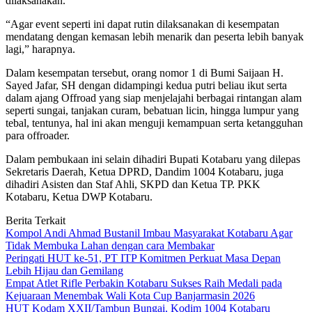
dilaksanakan.
“Agar event seperti ini dapat rutin dilaksanakan di kesempatan
mendatang dengan kemasan lebih menarik dan peserta lebih banyak
lagi,” harapnya.
Dalam kesempatan tersebut, orang nomor 1 di Bumi Saijaan H.
Sayed Jafar, SH dengan didampingi kedua putri beliau ikut serta
dalam ajang Offroad yang siap menjelajahi berbagai rintangan alam
seperti sungai, tanjakan curam, bebatuan licin, hingga lumpur yang
tebal, tentunya, hal ini akan menguji kemampuan serta ketangguhan
para offroader.
Dalam pembukaan ini selain dihadiri Bupati Kotabaru yang dilepas
Sekretaris Daerah, Ketua DPRD, Dandim 1004 Kotabaru, juga
dihadiri Asisten dan Staf Ahli, SKPD dan Ketua TP. PKK
Kotabaru, Ketua DWP Kotabaru.
Berita Terkait
Kompol Andi Ahmad Bustanil Imbau Masyarakat Kotabaru Agar
Tidak Membuka Lahan dengan cara Membakar
Peringati HUT ke-51, PT ITP Komitmen Perkuat Masa Depan
Lebih Hijau dan Gemilang
Empat Atlet Rifle Perbakin Kotabaru Sukses Raih Medali pada
Kejuaraan Menembak Wali Kota Cup Banjarmasin 2026
HUT Kodam XXII/Tambun Bungai, Kodim 1004 Kotabaru