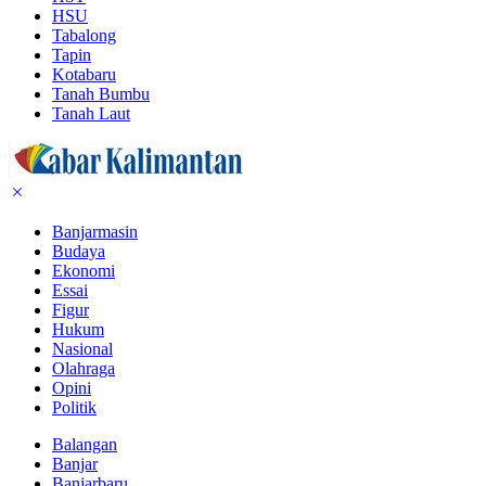
HSU
Tabalong
Tapin
Kotabaru
Tanah Bumbu
Tanah Laut
Banjarmasin
Budaya
Ekonomi
Essai
Figur
Hukum
Nasional
Olahraga
Opini
Politik
Balangan
Banjar
Banjarbaru