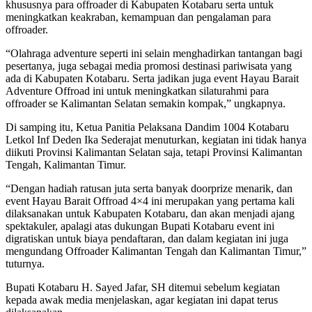
khususnya para offroader di Kabupaten Kotabaru serta untuk
meningkatkan keakraban, kemampuan dan pengalaman para
offroader.
“Olahraga adventure seperti ini selain menghadirkan tantangan bagi
pesertanya, juga sebagai media promosi destinasi pariwisata yang
ada di Kabupaten Kotabaru. Serta jadikan juga event Hayau Barait
Adventure Offroad ini untuk meningkatkan silaturahmi para
offroader se Kalimantan Selatan semakin kompak,” ungkapnya.
Di samping itu, Ketua Panitia Pelaksana Dandim 1004 Kotabaru
Letkol Inf Deden Ika Sederajat menuturkan, kegiatan ini tidak hanya
diikuti Provinsi Kalimantan Selatan saja, tetapi Provinsi Kalimantan
Tengah, Kalimantan Timur.
“Dengan hadiah ratusan juta serta banyak doorprize menarik, dan
event Hayau Barait Offroad 4×4 ini merupakan yang pertama kali
dilaksanakan untuk Kabupaten Kotabaru, dan akan menjadi ajang
spektakuler, apalagi atas dukungan Bupati Kotabaru event ini
digratiskan untuk biaya pendaftaran, dan dalam kegiatan ini juga
mengundang Offroader Kalimantan Tengah dan Kalimantan Timur,”
tuturnya.
Bupati Kotabaru H. Sayed Jafar, SH ditemui sebelum kegiatan
kepada awak media menjelaskan, agar kegiatan ini dapat terus