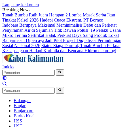
Langsung ke konten
Breaking News
Tanah Bumbu Raih Juara Harapan 2 Lomba Masak Serba Ikan
Tingkat Kalsel 2026
Hadapi Cuaca Ekstrem, PT Borneo
Indobara Berupaya Maksimal Meminimalisir Debu dan Perketat
Penyiraman Air di Sejumlah Titik Rawan Polusi
19 Pelaku Usaha
Mikro Terima Sertifikat Halal, Perkuat Daya Saing Produk Lokal
Banjarmasin Dipercaya Jadi Pilot Project Digitalisasi Perlindungan
Sosial Nasional 2026
Status Siaga Darurat, Tanah Bumbu Perkuat
Kesiapsiagaan Hadapi Karhutla dan Bencana Hidrometeorologi
Indeks
Balangan
Banjar
Banjarbaru
Barito Kuala
HSS
HST