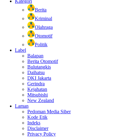
Kategori
Berita
Kriminal
Olahraga
Otomotif
Politik
Label
Balapan
Berita Otomotif
Bulutangkis
Daihatsu
DKI Jakarta
Gerindra
Kejahatan
Mitsubishi
New Zealand
Laman
Pedoman Media Siber
Kode Etik
Indeks
Disclaimer
Privacy Policy