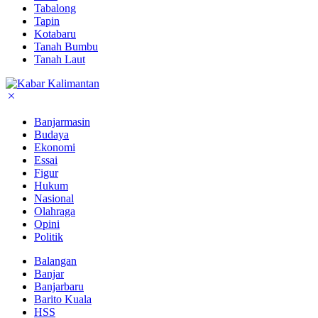
Tabalong
Tapin
Kotabaru
Tanah Bumbu
Tanah Laut
Banjarmasin
Budaya
Ekonomi
Essai
Figur
Hukum
Nasional
Olahraga
Opini
Politik
Balangan
Banjar
Banjarbaru
Barito Kuala
HSS