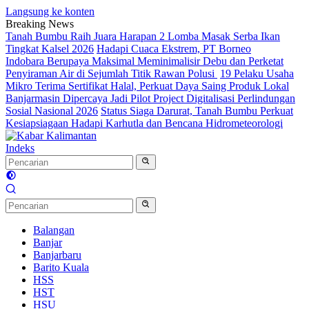
Langsung ke konten
Breaking News
Tanah Bumbu Raih Juara Harapan 2 Lomba Masak Serba Ikan
Tingkat Kalsel 2026
Hadapi Cuaca Ekstrem, PT Borneo
Indobara Berupaya Maksimal Meminimalisir Debu dan Perketat
Penyiraman Air di Sejumlah Titik Rawan Polusi
19 Pelaku Usaha
Mikro Terima Sertifikat Halal, Perkuat Daya Saing Produk Lokal
Banjarmasin Dipercaya Jadi Pilot Project Digitalisasi Perlindungan
Sosial Nasional 2026
Status Siaga Darurat, Tanah Bumbu Perkuat
Kesiapsiagaan Hadapi Karhutla dan Bencana Hidrometeorologi
Indeks
Balangan
Banjar
Banjarbaru
Barito Kuala
HSS
HST
HSU