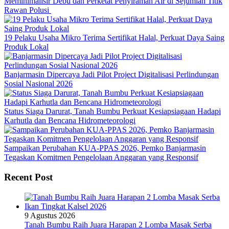
Meminimalisir Debu dan Perketat Penyiraman Air di Sejumlah Titik
Rawan Polusi
19 Pelaku Usaha Mikro Terima Sertifikat Halal, Perkuat Daya Saing
Produk Lokal
Banjarmasin Dipercaya Jadi Pilot Project Digitalisasi Perlindungan
Sosial Nasional 2026
Status Siaga Darurat, Tanah Bumbu Perkuat Kesiapsiagaan Hadapi
Karhutla dan Bencana Hidrometeorologi
Sampaikan Perubahan KUA-PPAS 2026, Pemko Banjarmasin
Tegaskan Komitmen Pengelolaan Anggaran yang Responsif
Recent Post
9 Agustus 2026
Tanah Bumbu Raih Juara Harapan 2 Lomba Masak Serba