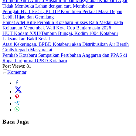
Kompol Andi Ahmad Bustanil Imbau Masyarakat Kotabaru Agar
Tidak Membuka Lahan dengan cara Membakar
Peringati HUT ke-51, PT ITP Komitmen Perkuat Masa Depan
Lebih Hijau dan Gemilang
Empat Atlet Rifle Perbakin Kotabaru Sukses Raih Medali pada
Kejuaraan Menembak Wali Kota Cup Banjarmasin 2026
HUT Kodam XXII/Tambun Bungai, Kodim 1004 Kotabaru
Laksanakan Bakti Sosial
Atasi Kekeringan, BPBD Kotabaru akan Distribusikan Air Bersih
Gratis kepada Masyarakat
Pemkab Kotabaru Sampaikan Perubahan Anggaran dan PPAS di
Rapat Paripurna DPRD Kotabaru
Post Views:
81
Komentar
Baca Juga