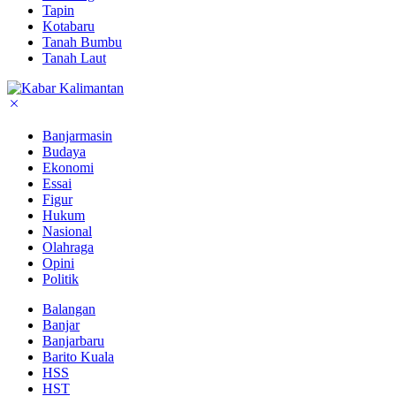
Tapin
Kotabaru
Tanah Bumbu
Tanah Laut
Banjarmasin
Budaya
Ekonomi
Essai
Figur
Hukum
Nasional
Olahraga
Opini
Politik
Balangan
Banjar
Banjarbaru
Barito Kuala
HSS
HST