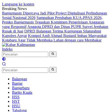
Langsung ke konten
Breaking News
Banjarmasin Dipercaya Jadi Pilot Project Digitalisasi Perlindungan
Sosial Nasional 2026
Sampaikan Perubahan KUA-PPAS 2026,
Pemko Banjarmasin Tegaskan Komitmen Pengelolaan Anggaran
yang Responsif
Anggota DPRD dan Dinas PUPR Survei Jembatan
Rusak di Juai
DPRD Balangan Terima Kunjungan Silaturahmi
Kapolres Anyar
Kompol Andi Ahmad Bustanil Imbau Masyarakat
Kotabaru Agar Tidak Membuka Lahan dengan cara Membakar
Indeks
Balangan
Banjar
Banjarbaru
Barito Kuala
HSS
HST
HSU
Tabalong