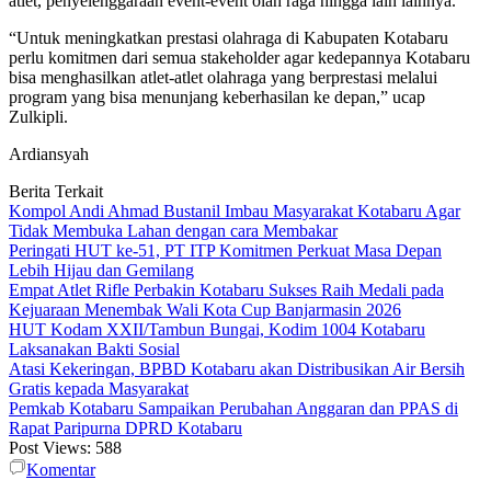
atlet, penyelenggaraan event-event olah raga hingga lain lainnya.
“Untuk meningkatkan prestasi olahraga di Kabupaten Kotabaru
perlu komitmen dari semua stakeholder agar kedepannya Kotabaru
bisa menghasilkan atlet-atlet olahraga yang berprestasi melalui
program yang bisa menunjang keberhasilan ke depan,” ucap
Zulkipli.
Ardiansyah
Berita Terkait
Kompol Andi Ahmad Bustanil Imbau Masyarakat Kotabaru Agar
Tidak Membuka Lahan dengan cara Membakar
Peringati HUT ke-51, PT ITP Komitmen Perkuat Masa Depan
Lebih Hijau dan Gemilang
Empat Atlet Rifle Perbakin Kotabaru Sukses Raih Medali pada
Kejuaraan Menembak Wali Kota Cup Banjarmasin 2026
HUT Kodam XXII/Tambun Bungai, Kodim 1004 Kotabaru
Laksanakan Bakti Sosial
Atasi Kekeringan, BPBD Kotabaru akan Distribusikan Air Bersih
Gratis kepada Masyarakat
Pemkab Kotabaru Sampaikan Perubahan Anggaran dan PPAS di
Rapat Paripurna DPRD Kotabaru
Post Views:
588
Komentar