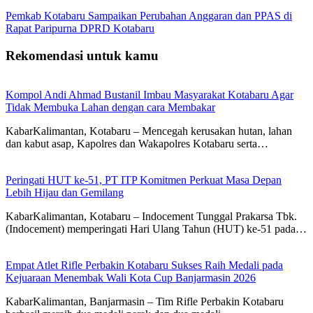
Pemkab Kotabaru Sampaikan Perubahan Anggaran dan PPAS di
Rapat Paripurna DPRD Kotabaru
Rekomendasi untuk kamu
Kompol Andi Ahmad Bustanil Imbau Masyarakat Kotabaru Agar
Tidak Membuka Lahan dengan cara Membakar
KabarKalimantan, Kotabaru – Mencegah kerusakan hutan, lahan
dan kabut asap, Kapolres dan Wakapolres Kotabaru serta…
Peringati HUT ke-51, PT ITP Komitmen Perkuat Masa Depan
Lebih Hijau dan Gemilang
KabarKalimantan, Kotabaru – Indocement Tunggal Prakarsa Tbk.
(Indocement) memperingati Hari Ulang Tahun (HUT) ke-51 pada…
Empat Atlet Rifle Perbakin Kotabaru Sukses Raih Medali pada
Kejuaraan Menembak Wali Kota Cup Banjarmasin 2026
KabarKalimantan, Banjarmasin – Tim Rifle Perbakin Kotabaru