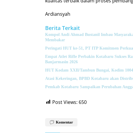
kualitas terbaik dalam proses pemban
Ardiansyah
Berita Terkait
Kompol Andi Ahmad Bustanil Imbau Masyaraka
Membakar
Peringati HUT ke-51, PT ITP Komitmen Perkua
Empat Atlet Rifle Perbakin Kotabaru Sukses 
Banjarmasin 2026
HUT Kodam XXII/Tambun Bungai, Kodim 1004 K
Atasi Kekeringan, BPBD Kotabaru akan Distrib
Pemkab Kotabaru Sampaikan Perubahan Angga
Post Views:
650
Komentar