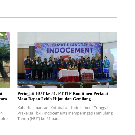
Kotabaru
at
Peringati HUT ke-51, PT ITP Komitmen Perkuat
cara
Masa Depan Lebih Hijau dan Gemilang
KabarKalimantan, Kotabaru – Indocement Tunggal
an
Prakarsa Tbk. (Indocement) memperingati Hari Ulang
olres
Tahun (HUT) ke-51 pada…