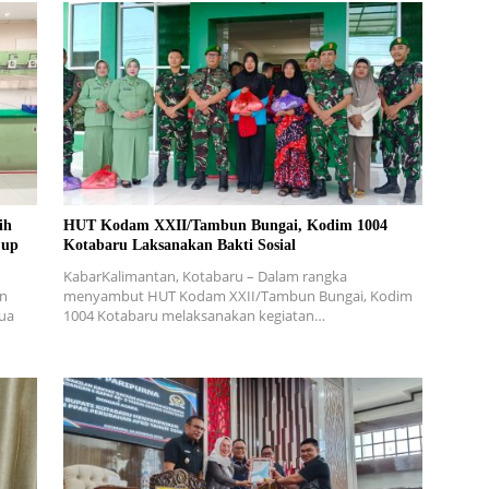
ih
HUT Kodam XXII/Tambun Bungai, Kodim 1004
Cup
Kotabaru Laksanakan Bakti Sosial
KabarKalimantan, Kotabaru – Dalam rangka
in
menyambut HUT Kodam XXII/Tambun Bungai, Kodim
dua
1004 Kotabaru melaksanakan kegiatan…