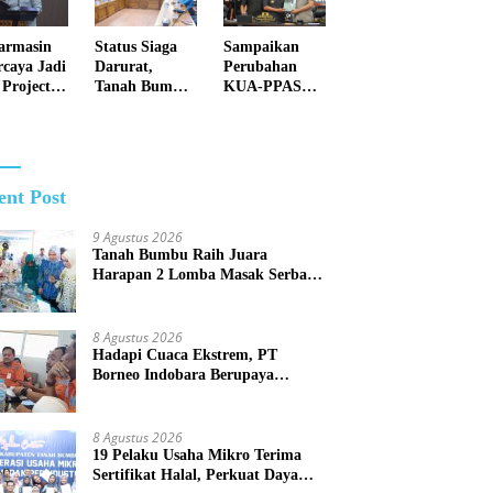
Debu dan
Perketat
armasin
Status Siaga
Sampaikan
Penyiraman
rcaya Jadi
Darurat,
Perubahan
Air di
 Project
Tanah Bumbu
KUA-PPAS
Sejumlah Titik
alisasi
Perkuat
2026, Pemko
Rawan Polusi
indungan
Kesiapsiagaan
Banjarmasin
l Nasional
Hadapi
Tegaskan
Karhutla dan
Komitmen
Bencana
Pengelolaan
ent Post
Hidrometeorol
Anggaran
ogi
yang Responsif
9 Agustus 2026
Tanah Bumbu Raih Juara
Harapan 2 Lomba Masak Serba
Ikan Tingkat Kalsel 2026
8 Agustus 2026
Hadapi Cuaca Ekstrem, PT
Borneo Indobara Berupaya
Maksimal Meminimalisir Debu
dan Perketat Penyiraman Air di
Sejumlah Titik Rawan Polusi
8 Agustus 2026
19 Pelaku Usaha Mikro Terima
Sertifikat Halal, Perkuat Daya