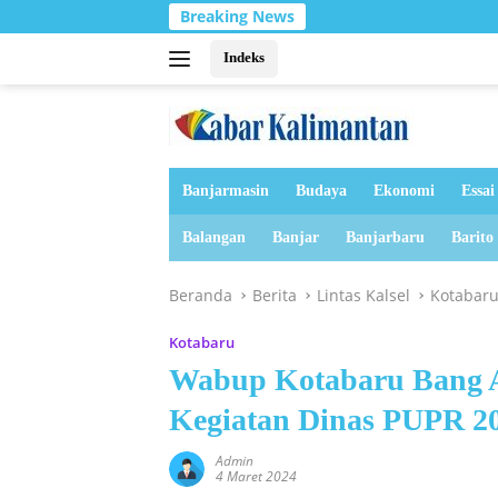
Langsung
Breaking News
Tanah Bu
ke
konten
Indeks
Banjarmasin
Budaya
Ekonomi
Essai
Balangan
Banjar
Banjarbaru
Barito
Beranda
Berita
Lintas Kalsel
Kotabar
Kotabaru
Wabup Kotabaru Bang A
Kegiatan Dinas PUPR 2
Admin
4 Maret 2024