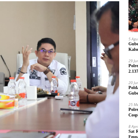
5 Agu
Gube
Kals
29 Ju
Polr
2.13
20 Ju
Pold
Gube
Jari
25 Me
Polr
Cosp
Kam
8 Apr
Sat 
Empa