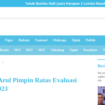
mbu Raih Juara Harapan 2 Lomba Masak Serba Ikan Tingkat Kals
Figur
Hukum
Nasional
Olahraga
Opini
Politik
 Kuala
HSS
HST
HSU
Tabalong
Tapin
Kotabaru
T
u
Ber
Ini a
wpber
rul Pimpin Ratas Evaluasi
ini.
023