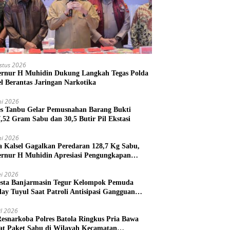
stus 2026
rnur H Muhidin Dukung Langkah Tegas Polda
el Berantas Jaringan Narkotika
ni 2026
es Tanbu Gelar Pemusnahan Barang Bukti
7,52 Gram Sabu dan 30,5 Butir Pil Ekstasi
ni 2026
a Kalsel Gagalkan Peredaran 128,7 Kg Sabu,
rnur H Muhidin Apresiasi Pengungkapan
ngan Narkotika Lintas Provinsi
i 2026
esta Banjarmasin Tegur Kelompok Pemuda
lay Tuyul Saat Patroli Antisipasi Gangguan
tibmas
il 2026
Resnarkoba Polres Batola Ringkus Pria Bawa
t Paket Sabu di Wilayah Kecamatan