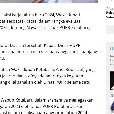
Mand
7 Apr
Polr
 aksi kerja tahun baru 2024, Wakil Bupati
Sabu
at Terbatas (Ratas) dalam rangka evaluasi
2023, di ruang Nawasena Dinas PUPR Kotabaru,
ktorat Daerah tersebut, Kepala Dinas PUPR
O
kan capaian kerja dan serapan anggaran sepanjang
In
ru.
ka
me
tian Wakil Bupati Kotabaru, Andi Rudi Latif, yang
 jajaran dan stafnya dalam rangka kegiatan
yang dilaksanakan oleh Dinas PUPR selama satu
ab Wabup Kotabaru dalam arahannya menegaskan
garan 2023 oleh Dinas PUPR Kotabaru, akan
uasi dalam pelaksanaan anggaran tahun 2024.