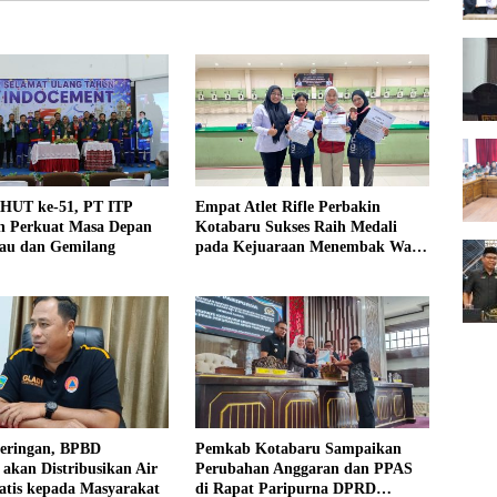
 HUT ke-51, PT ITP
Empat Atlet Rifle Perbakin
 Perkuat Masa Depan
Kotabaru Sukses Raih Medali
jau dan Gemilang
pada Kejuaraan Menembak Wali
Kota Cup Banjarmasin 2026
keringan, BPBD
Pemkab Kotabaru Sampaikan
akan Distribusikan Air
Perubahan Anggaran dan PPAS
atis kepada Masyarakat
di Rapat Paripurna DPRD