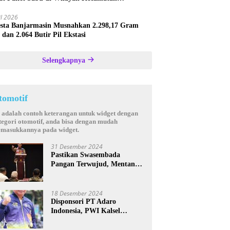
astana
il 2026
esta Banjarmasin Musnahkan 2.298,17 Gram
 dan 2.064 Butir Pil Ekstasi
Selengkapnya
tomotif
i adalah contoh keterangan untuk widget dengan
tegori otomotif, anda bisa dengan mudah
masukkannya pada widget.
31 Desember 2024
Pastikan Swasembada
Pangan Terwujud, Mentan
Andi Amran Bakal Rutin
Kunjungi Kalsel
18 Desember 2024
Disponsori PT Adaro
Indonesia, PWI Kalsel
Kembali Gelar Turnamen
Futsal antar Wartawan se-