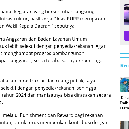
 padat kegiatan yang bersentuhan langsung
nfrastruktur, hasil kerja Dinas PUPR merupakan
dan Wakil Kepala Daerah,” sebutnya.
una Anggaran dan Badan Layanan Umum
uk lebih selektif dengan penyedia/rekanan. Agar
dapat menghambat progres pembangunan
apan anggaran, serta terabaikannya kepentingan
Rec
 akan infrastruktur dan ruang publik, saya
selektif dengan penyedia/rekanan, sehingga
i tahun 2024 dan manfaatnya bisa dirasakan secara
Tan
p.
Raih
Hara
Lom
si melalui Punishment dan Reward bagi rekanan
Serb
ntah, untuk terus memberikan kontribusi dengan
Ting
2026