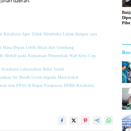
gunan daerah.
Banj
Dipe
Pilot
Digit
Perl
t Kotabaru Agar Tidak Membuka Lahan dengan cara
Sosia
2026
t Masa Depan Lebih Hijau dan Gemilang
Rec
Raih Medali pada Kejuaraan Menembak Wali Kota Cup
otabaru Laksanakan Bakti Sosial
usikan Air Bersih Gratis kepada Masyarakat
ran dan PPAS di Rapat Paripurna DPRD Kotabaru