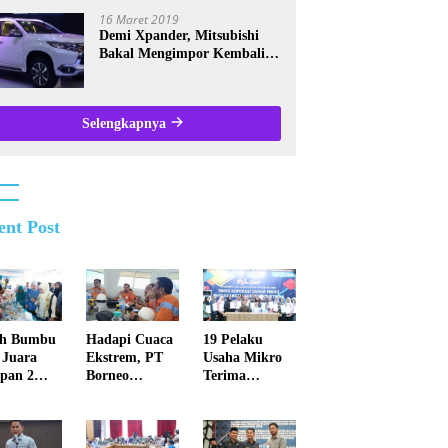
Kalsel
16 Maret 2019
Demi Xpander, Mitsubishi
Bakal Mengimpor Kembali
Pajero Sport
Selengkapnya
ent Post
ah Bumbu
Hadapi Cuaca
19 Pelaku
 Juara
Ekstrem, PT
Usaha Mikro
pan 2
Borneo
Terima
ba Masak
Indobara Beru
Sertifikat
a Ikan
paya
Halal, Perkuat
kat Kalsel
Maksimal
Daya Saing
Meminimalisir
Produk Lokal