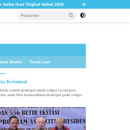
el 2026
Hadapi Cuaca Ekstrem, PT Borneo Indobara Ber
anah Bumbu
Tanah Laut
ita Kriminal
dalah contoh deskripsi untuk widget recent post
ita, anda bisa memasukkan deskripsi pada widget