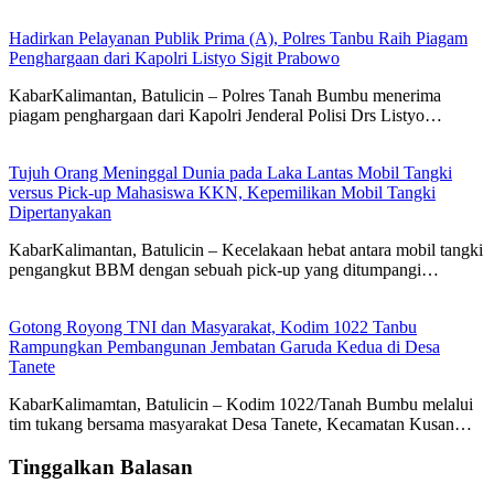
Hadirkan Pelayanan Publik Prima (A), Polres Tanbu Raih Piagam
Penghargaan dari Kapolri Listyo Sigit Prabowo
KabarKalimantan, Batulicin – Polres Tanah Bumbu menerima
piagam penghargaan dari Kapolri Jenderal Polisi Drs Listyo…
Tujuh Orang Meninggal Dunia pada Laka Lantas Mobil Tangki
versus Pick-up Mahasiswa KKN, Kepemilikan Mobil Tangki
Dipertanyakan
KabarKalimantan, Batulicin – Kecelakaan hebat antara mobil tangki
pengangkut BBM dengan sebuah pick-up yang ditumpangi…
Gotong Royong TNI dan Masyarakat, Kodim 1022 Tanbu
Rampungkan Pembangunan Jembatan Garuda Kedua di Desa
Tanete
KabarKalimamtan, Batulicin – Kodim 1022/Tanah Bumbu melalui
tim tukang bersama masyarakat Desa Tanete, Kecamatan Kusan…
Tinggalkan Balasan