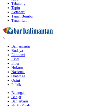
Tabalong
Tapin
Kotabaru
Tanah Bumbu
Tanah Laut
Banjarmasin
Budaya
Ekonomi
Essai
Figur
Hukum
Nasional
Olahraga
Opini
Politik
Balangan
Banjar
Banjarbaru
Barito Kuala