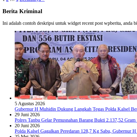
Berita Kriminal
Ini adalah contoh deskripsi untuk widget recent post wpberita, anda 
5 Agustus 2026
Gubernur H Muhidin Dukung Langkah Tegas Polda Kalsel Bera
29 Juni 2026
Polres Tanbu Gelar Pemusnahan Barang Bukti 2.137,52 Gram Sa
20 Juni 2026
Polda Kalsel Gagalkan Peredaran 128,7 Kg Sabu, Gubernur H 
25 Mei 2026