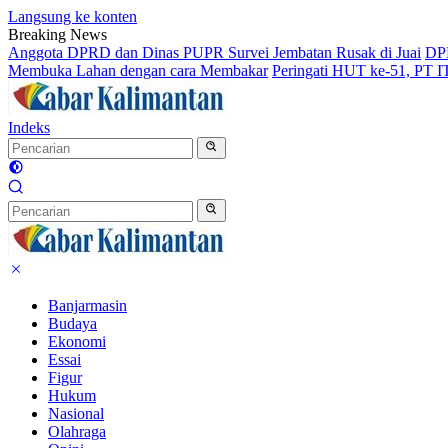
Langsung ke konten
Breaking News
Anggota DPRD dan Dinas PUPR Survei Jembatan Rusak di Juai
DPR
Membuka Lahan dengan cara Membakar
Peringati HUT ke-51, PT 
Indeks
Banjarmasin
Budaya
Ekonomi
Essai
Figur
Hukum
Nasional
Olahraga