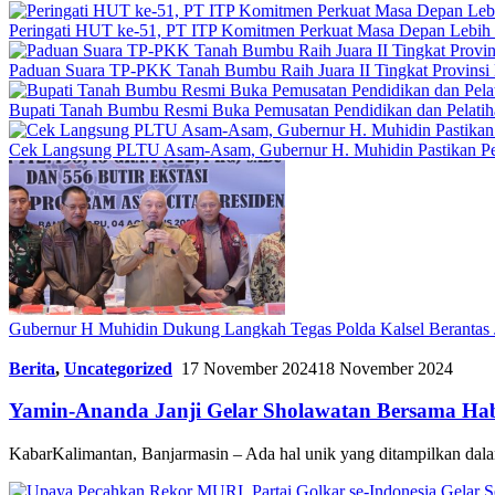
Peringati HUT ke-51, PT ITP Komitmen Perkuat Masa Depan Lebih
Paduan Suara TP-PKK Tanah Bumbu Raih Juara II Tingkat Provinsi 
Bupati Tanah Bumbu Resmi Buka Pemusatan Pendidikan dan Pelatih
Cek Langsung PLTU Asam-Asam, Gubernur H. Muhidin Pastikan Perb
Gubernur H Muhidin Dukung Langkah Tegas Polda Kalsel Berantas 
Berita
,
Uncategorized
17 November 2024
18 November 2024
Yamin-Ananda Janji Gelar Sholawatan Bersama Ha
KabarKalimantan, Banjarmasin – Ada hal unik yang ditampilkan dala