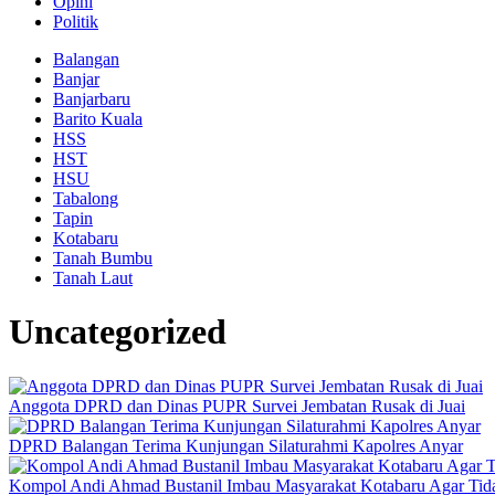
Opini
Politik
Balangan
Banjar
Banjarbaru
Barito Kuala
HSS
HST
HSU
Tabalong
Tapin
Kotabaru
Tanah Bumbu
Tanah Laut
Uncategorized
Anggota DPRD dan Dinas PUPR Survei Jembatan Rusak di Juai
DPRD Balangan Terima Kunjungan Silaturahmi Kapolres Anyar
Kompol Andi Ahmad Bustanil Imbau Masyarakat Kotabaru Agar Ti