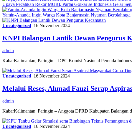
Upaya Pecahkan Rekor MURI, Partai Golkar se-Indonesia Gelar Se
Yamin-Ananda Ingin Warga Kota Banjarmasin Nyaman Berolahraga d
Uncategorized
16 November 2024
KNPI Balangan Lantik Dewan Pengurus 
admin
KabarKalimantan, Paringin – DPC Komisi Nasional Pemuda Indone
Uncategorized
16 November 2024
Melalui Reses, Ahmad Fauzi Serap Aspira
admin
KabarKalimantan, Paringin – Anggota DPRD Kabupaten Balangan dar
Uncategorized
16 November 2024