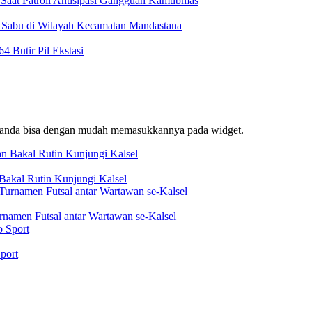
Saat Patroli Antisipasi Gangguan Kamtibmas
t Sabu di Wilayah Kecamatan Mandastana
 Butir Pil Ekstasi
f, anda bisa dengan mudah memasukkannya pada widget.
akal Rutin Kunjungi Kalsel
rnamen Futsal antar Wartawan se-Kalsel
port