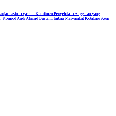
njarmasin Tegaskan Komitmen Pengelolaan Anggaran yang
r
Kompol Andi Ahmad Bustanil Imbau Masyarakat Kotabaru Agar