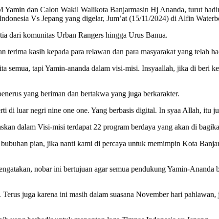
 Yamin dan Calon Wakil Walikota Banjarmasin Hj Ananda, turut hadi
 Indonesia Vs Jepang yang digelar, Jum’at (15/11/2024) di Alfin Wate
tia dari komunitas Urban Rangers hingga Urus Banua.
erima kasih kepada para relawan dan para masyarakat yang telah hadir
ita semua, tapi Yamin-ananda dalam visi-misi. Insyaallah, jika di ber
enerus yang beriman dan bertakwa yang juga berkarakter.
di luar negri nine one one. Yang berbasis digital. In syaa Allah, itu
skan dalam Visi-misi terdapat 22 program berdaya yang akan di bagik
n bubuhan pian, jika nanti kami di percaya untuk memimpin Kota Banjar
ngatakan, nobar ini bertujuan agar semua pendukung Yamin-Ananda 
. Terus juga karena ini masih dalam suasana November hari pahlawan, j