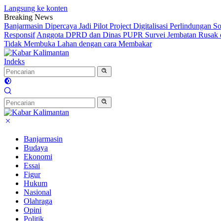
Langsung ke konten
Breaking News
Banjarmasin Dipercaya Jadi Pilot Project Digitalisasi Perlindungan S
Responsif
Anggota DPRD dan Dinas PUPR Survei Jembatan Rusak d
Tidak Membuka Lahan dengan cara Membakar
Indeks
Banjarmasin
Budaya
Ekonomi
Essai
Figur
Hukum
Nasional
Olahraga
Opini
Politik