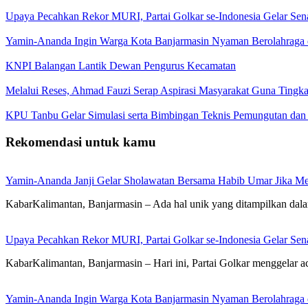
Upaya Pecahkan Rekor MURI, Partai Golkar se-Indonesia Gelar Se
Yamin-Ananda Ingin Warga Kota Banjarmasin Nyaman Berolahraga d
KNPI Balangan Lantik Dewan Pengurus Kecamatan
Melalui Reses, Ahmad Fauzi Serap Aspirasi Masyarakat Guna Tingka
KPU Tanbu Gelar Simulasi serta Bimbingan Teknis Pemungutan dan
Rekomendasi untuk kamu
Yamin-Ananda Janji Gelar Sholawatan Bersama Habib Umar Jika M
KabarKalimantan, Banjarmasin – Ada hal unik yang ditampilkan dala
Upaya Pecahkan Rekor MURI, Partai Golkar se-Indonesia Gelar Se
KabarKalimantan, Banjarmasin – Hari ini, Partai Golkar menggelar ac
Yamin-Ananda Ingin Warga Kota Banjarmasin Nyaman Berolahraga d