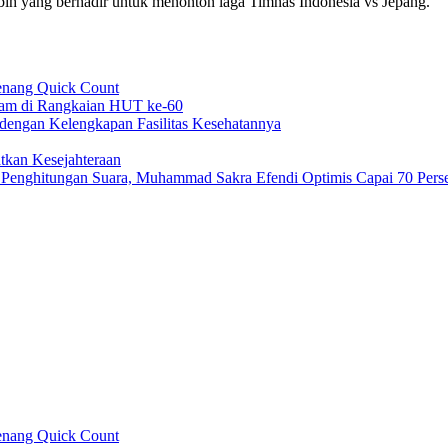
ebih yang berhadir untuk menonton laga Timnas Indonesia vs Jepang.
enang Quick Count
nam di Rangkaian HUT ke-60
engan Kelengkapan Fasilitas Kesehatannya
tkan Kesejahteraan
 Penghitungan Suara, Muhammad Sakra Efendi Optimis Capai 70 Pers
enang Quick Count