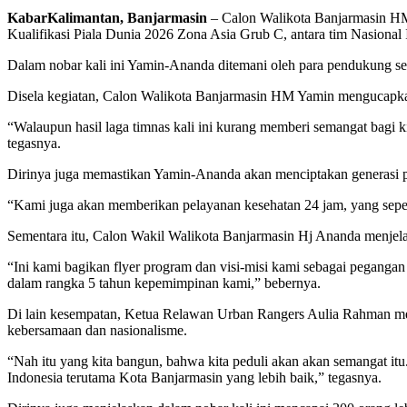
KabarKalimantan, Banjarmasin
– Calon Walikota Banjarmasin HM
Kualifikasi Piala Dunia 2026 Zona Asia Grub C, antara tim Nasional
Dalam nobar kali ini Yamin-Ananda ditemani oleh para pendukung se
Disela kegiatan, Calon Walikota Banjarmasin HM Yamin mengucapkan t
“Walaupun hasil laga timnas kali ini kurang memberi semangat bagi k
tegasnya.
Dirinya juga memastikan Yamin-Ananda akan menciptakan generasi p
“Kami juga akan memberikan pelayanan kesehatan 24 jam, yang seperti 
Sementara itu, Calon Wakil Walikota Banjarmasin Hj Ananda menjela
“Ini kami bagikan flyer program dan visi-misi kami sebagai peganga
dalam rangka 5 tahun kepemimpinan kami,” bebernya.
Di lain kesempatan, Ketua Relawan Urban Rangers Aulia Rahman me
kebersamaan dan nasionalisme.
“Nah itu yang kita bangun, bahwa kita peduli akan akan semangat itu
Indonesia terutama Kota Banjarmasin yang lebih baik,” tegasnya.