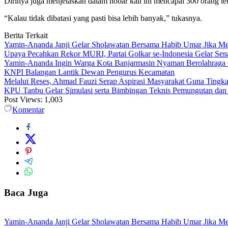
Dirinya juga menjelaskan dalam nobar kali ini mencapai 300 orang l
“Kalau tidak dibatasi yang pasti bisa lebih banyak,” tukasnya.
Berita Terkait
Yamin-Ananda Janji Gelar Sholawatan Bersama Habib Umar Jika M
Upaya Pecahkan Rekor MURI, Partai Golkar se-Indonesia Gelar Se
Yamin-Ananda Ingin Warga Kota Banjarmasin Nyaman Berolahraga d
KNPI Balangan Lantik Dewan Pengurus Kecamatan
Melalui Reses, Ahmad Fauzi Serap Aspirasi Masyarakat Guna Tingka
KPU Tanbu Gelar Simulasi serta Bimbingan Teknis Pemungutan dan
Post Views:
1,003
Komentar
Baca Juga
Yamin-Ananda Janji Gelar Sholawatan Bersama Habib Umar Jika M