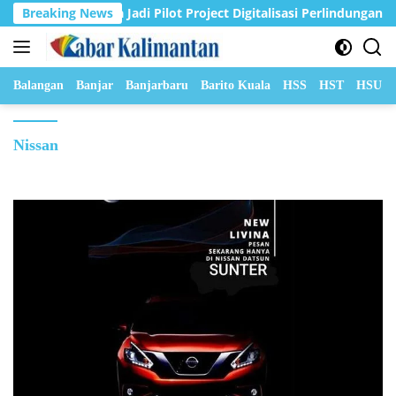
Langsung
sin Dipercaya Jadi Pilot Project Digitalisasi Perlindungan Sosial 
Breaking News
ke
konten
Balangan
Banjar
Banjarbaru
Barito Kuala
HSS
HST
HSU
Nissan