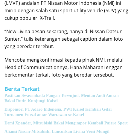
(LMVP) andalan PT Nissan Motor Indonesia (NMI) ini
mirip dengan salah satu sport utility vehicle (SUV) yang
cukup populer, X-Trail.
“New Livina pesan sekarang, hanya di Nissan Datsun
Sunter,” tulis keterangan sebagai caption dalam foto
yang beredar terebut.
Mencoba mengkonfirmasi kepada pihak NMI, melalui
Head of Communicationnya, Hana Maharani enggan
berkomentar terkait foto yang beredar tersebut.
Berita Terkait
Pastikan Swasembada Pangan Terwujud, Mentan Andi Amran
Bakal Rutin Kunjungi Kalsel
Disponsori PT Adaro Indonesia, PWI Kalsel Kembali Gelar
Turnamen Futsal antar Wartawan se-Kalsel
Demi Xpander, Mitsubishi Bakal Mengimpor Kembali Pajero Sport
Aliansi Nissan-Mitsubishi Luncurkan Livina Versi Mungil