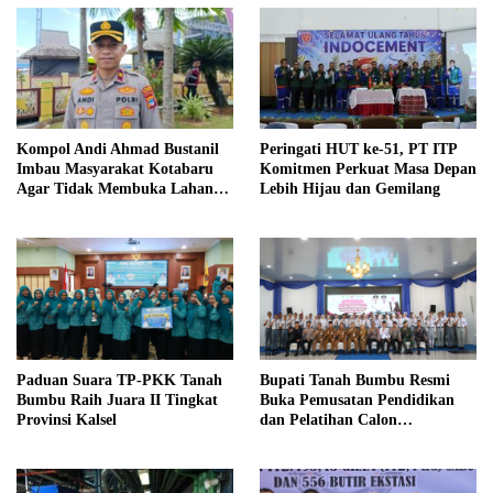
Kompol Andi Ahmad Bustanil
Peringati HUT ke-51, PT ITP
Imbau Masyarakat Kotabaru
Komitmen Perkuat Masa Depan
Agar Tidak Membuka Lahan
Lebih Hijau dan Gemilang
dengan cara Membakar
Paduan Suara TP-PKK Tanah
Bupati Tanah Bumbu Resmi
Bumbu Raih Juara II Tingkat
Buka Pemusatan Pendidikan
Provinsi Kalsel
dan Pelatihan Calon
Paskibraka 2026