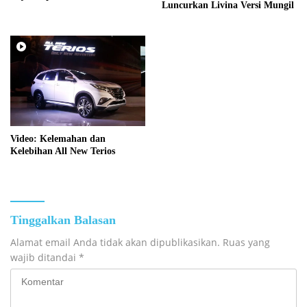
Luncurkan Livina Versi Mungil
Video: Kelemahan dan
Kelebihan All New Terios
Tinggalkan Balasan
Alamat email Anda tidak akan dipublikasikan.
Ruas yang
wajib ditandai
*