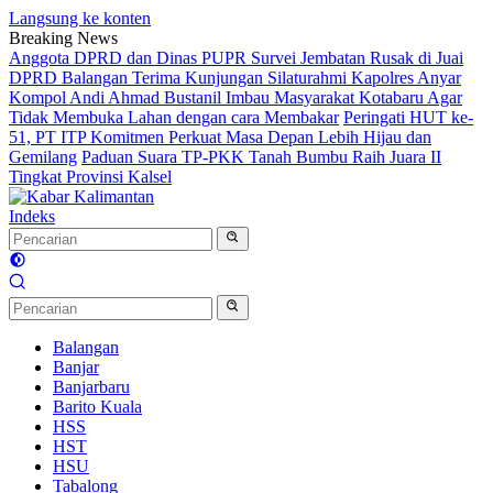
Langsung ke konten
Breaking News
Anggota DPRD dan Dinas PUPR Survei Jembatan Rusak di Juai
DPRD Balangan Terima Kunjungan Silaturahmi Kapolres Anyar
Kompol Andi Ahmad Bustanil Imbau Masyarakat Kotabaru Agar
Tidak Membuka Lahan dengan cara Membakar
Peringati HUT ke-
51, PT ITP Komitmen Perkuat Masa Depan Lebih Hijau dan
Gemilang
Paduan Suara TP-PKK Tanah Bumbu Raih Juara II
Tingkat Provinsi Kalsel
Indeks
Balangan
Banjar
Banjarbaru
Barito Kuala
HSS
HST
HSU
Tabalong