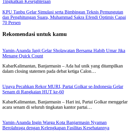
Tingkatkan Kesejahteraan
KPU Tanbu Gelar Simulasi serta Bimbingan Teknis Pemungutan
dan Penghitungan Suara, Muhammad Sakra Efendi Optimis Capai
70 Persen
Rekomendasi untuk kamu
Yamin-Ananda Janji Gelar Sholawatan Bersama Habib Umar Jika
Menang Quick Count
KabarKalimantan, Banjarmasin – Ada hal unik yang ditampilkan
dalam closing statemen pada debat ketiga Calon…
Upaya Pecahkan Rekor MURI, Partai Golkar se-Indonesia Gelar
Senam di Rangkaian HUT ke-60
KabarKalimantan, Banjarmasin – Hari ini, Partai Golkar menggelar
acara senam di seluruh tingkatan kantor partai…
Yamin-Ananda Ingin Warga Kota Banjarmasin Nyaman
Berolahraga dengan Kelengkapan Fasilitas Kesehatannya