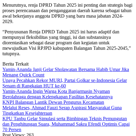
Menurutnya, renja DPRD Tahun 2025 ini penting dan strategis bagi
proses perencanaan dan penganggaran daerah karena sebagai tahun
awal bekerjanya anggota DPRD yang baru masa jabatan 2024-
2029.
“Penyusunan Renja DPRD Tahun 2025 ini harus adaptif dan
mempunyai fleksibilitas yang tinggi, isi dan substansinya
diorentasikan sebagai dasar program dan kegiatan untuk
mewujudkan Visi RPJPD kabupaten Balangan Tahun 2025-2045,”
tutupnya.
Berita Terkait
Yamin-Ananda Janji Gelar Sholawatan Bersama Habib Umar Jika
Menang Quick Count
Upaya Pecahkan Rekor MURI, Partai Golkar se-Indonesia Gelar
Senam di Rangkaian HUT ke-60
Yamin-Ananda Ingin Warga Kota Banjarmasin Nyaman
Berolahraga dengan Kelengkapan Fasilitas Kesehatannya
KNPI Balangan Lantik Dewan Pengurus Kecamatan
Melalui Reses, Ahmad Fauzi Serap Aspirasi Masyarakat Guna
Tingkatkan Kesejahteraan
KPU Tanbu Gelar Simulasi serta Bimbingan Teknis Pemungutan
dan Penghitungan Suara, Muhammad Sakra Efendi Optimis Capai
70 Persen
Post Views:
263