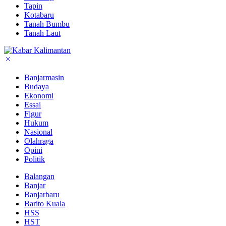
Tapin
Kotabaru
Tanah Bumbu
Tanah Laut
Banjarmasin
Budaya
Ekonomi
Essai
Figur
Hukum
Nasional
Olahraga
Opini
Politik
Balangan
Banjar
Banjarbaru
Barito Kuala
HSS
HST