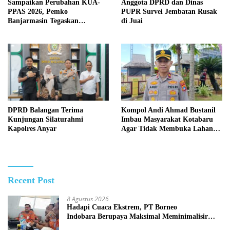
Sampaikan Perubahan KUA-
Anggota DPRD dan Dinas
PPAS 2026, Pemko
PUPR Survei Jembatan Rusak
Banjarmasin Tegaskan
di Juai
Komitmen Pengelolaan
Anggaran yang Responsif
Kompol Andi Ahmad Bustanil
DPRD Balangan Terima
Imbau Masyarakat Kotabaru
Kunjungan Silaturahmi
Agar Tidak Membuka Lahan
Kapolres Anyar
dengan cara Membakar
Recent Post
8 Agustus 2026
Hadapi Cuaca Ekstrem, PT Borneo
Indobara Berupaya Maksimal Meminimalisir
Debu dan Perketat Penyiraman Air di Sejumlah