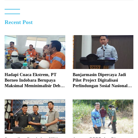
Recent Post
Hadapi Cuaca Ekstrem, PT
Banjarmasin Dipercaya Jadi
Borneo Indobara Berupaya
Pilot Project Digitalisasi
Maksimal Meminimalisir Debu
Perlindungan Sosial Nasional
dan Perketat Penyiraman Air di
2026
Sejumlah Titik Rawan Polusi