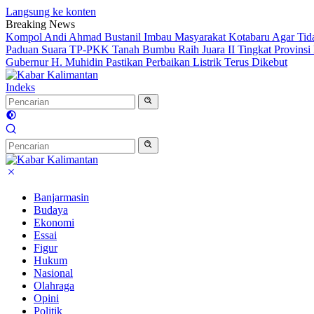
Langsung ke konten
Breaking News
Kompol Andi Ahmad Bustanil Imbau Masyarakat Kotabaru Agar Ti
Paduan Suara TP-PKK Tanah Bumbu Raih Juara II Tingkat Provinsi 
Gubernur H. Muhidin Pastikan Perbaikan Listrik Terus Dikebut
Indeks
Banjarmasin
Budaya
Ekonomi
Essai
Figur
Hukum
Nasional
Olahraga
Opini
Politik