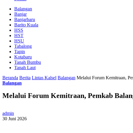
Balangan
Banjar
Banjarbaru
Barito Kuala
HSS
HST
HSU
Tabalong
Tapin
Kotabaru
Tanah Bumbu
Tanah Laut
Beranda
Berita
Lintas Kalsel
Balangan
Melalui Forum Kemitraan, P
Balangan
Melalui Forum Kemitraan, Pemkab Balan
admin
30 Juni 2026