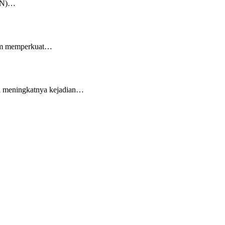
KKN)…
tum memperkuat…
l meningkatnya kejadian…