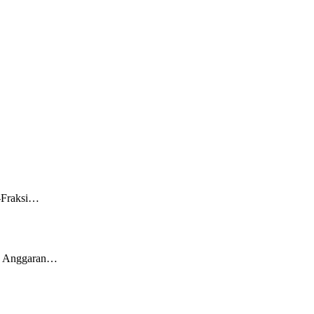
i-Fraksi…
an Anggaran…