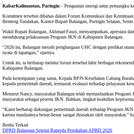
KabarKalimantan, Paringin
– Penguatan sinergi antar pemangku k
Komitmen tersebut dibahas dalam Forum Komunikasi dan Kemitraan
Benteng Tundakan, Kantor Bupati Balangan, Paringin Selatan, Senin 
Wakil Bupati Balangan, Akhmad Fauzi, menyampaikan, apresiasi dan 
mendukung pelaksanaan Program JKN di Kabupaten Balangan.
“2026 ini, Balangan meraih penghargaan UHC dengan predikat utama b
nyata di lapangan,” ujarnya.
Untuk itu, ia berharap melalui forum tersebut lahir berbagai rekom
Kabupaten Balangan.
Pada kesempatan yang sama, Kepala BPJS Kesehatan Cabang Baraba
kepada pemerintah daerah, termasuk evaluasi terhadap pelayanan keseha
Menurut Nancy, masyarakat Balangan telah memanfaatkan Program JK
masyarakat sebagai peserta JKN. Bahkan, tingkat keaktifan kepesertaa
“Kami berharap dukungan pemerintah daerah terhadap Program JKN t
karena manfaatnya benar-benar sangat dirasakan oleh masyarakat,” h
Berita Terkait
DPRD Balangan Setujui Raperda Perubahan APBD 2026