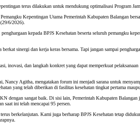
epentingan terus dilakukan untuk mendukung optimalisasi Program Ja
 Pemangku Kepentingan Utama Pemerintah Kabupaten Balangan bersam
(29/6/2026).
penghargaan kepada BPJS Kesehatan beserta seluruh pemangku kepenti
erkat sinergi dan kerja keras bersama. Tapi jangan sampai penghargaa
endasi, inovasi, dan langkah konkret yang dapat memperkuat pelaksana
i, Nancy Agitha, mengatakan forum ini menjadi sarana untuk menya
tan yang telah diberikan di fasilitas kesehatan tingkat pertama maupun
N dengan sangat baik. Di sisi lain, Pemerintah Kabupaten Balangan 
n saat ini telah mencapai 95 persen.
erus berkelanjutan. Kami juga berharap BPJS Kesehatan tetap diduku
arapnya.