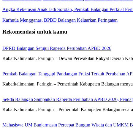
Angka Kekerasan Anak Jadi Sorotan, Pemkab Balangan Perkuat Per
Karhutla Mengganas, BPBD Balangan Keluarkan Peringatan
Rekomendasi untuk kamu
DPRD Balangan Setujui Raperda Perubahan APBD 2026
KabarKalimantan, Paringin – Dewan Perwakilan Rakyat Daerah Kab
Pemkab Balangan Tanggapi Pandangan Fraksi Terkait Perubahan A
Kabarkalimantan, Paringin – Pemerintah Kabupaten Balangan meny
Sekda Balangan Sampaikan Raperda Perubahan APBD 2026, Pendapa
KabarKalimantan, Paringin – Pemerintah Kabupaten Balangan seca
Mahasiswa UM Banjarmasin Percepat Bangun Wisata dan UMKM B