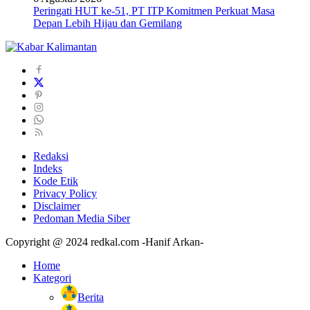
Peringati HUT ke-51, PT ITP Komitmen Perkuat Masa
Depan Lebih Hijau dan Gemilang
Redaksi
Indeks
Kode Etik
Privacy Policy
Disclaimer
Pedoman Media Siber
Copyright @ 2024 redkal.com -Hanif Arkan-
Home
Kategori
Berita