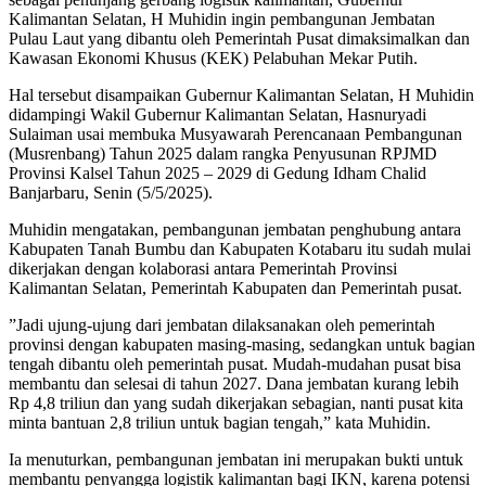
Kalimantan Selatan, H Muhidin ingin pembangunan Jembatan
Pulau Laut yang dibantu oleh Pemerintah Pusat dimaksimalkan dan
Kawasan Ekonomi Khusus (KEK) Pelabuhan Mekar Putih.
Hal tersebut disampaikan Gubernur Kalimantan Selatan, H Muhidin
didampingi Wakil Gubernur Kalimantan Selatan, Hasnuryadi
Sulaiman usai membuka Musyawarah Perencanaan Pembangunan
(Musrenbang) Tahun 2025 dalam rangka Penyusunan RPJMD
Provinsi Kalsel Tahun 2025 – 2029 di Gedung Idham Chalid
Banjarbaru, Senin (5/5/2025).
Muhidin mengatakan, pembangunan jembatan penghubung antara
Kabupaten Tanah Bumbu dan Kabupaten Kotabaru itu sudah mulai
dikerjakan dengan kolaborasi antara Pemerintah Provinsi
Kalimantan Selatan, Pemerintah Kabupaten dan Pemerintah pusat.
”Jadi ujung-ujung dari jembatan dilaksanakan oleh pemerintah
provinsi dengan kabupaten masing-masing, sedangkan untuk bagian
tengah dibantu oleh pemerintah pusat. Mudah-mudahan pusat bisa
membantu dan selesai di tahun 2027. Dana jembatan kurang lebih
Rp 4,8 triliun dan yang sudah dikerjakan sebagian, nanti pusat kita
minta bantuan 2,8 triliun untuk bagian tengah,” kata Muhidin.
Ia menuturkan, pembangunan jembatan ini merupakan bukti untuk
membantu penyangga logistik kalimantan bagi IKN, karena potensi