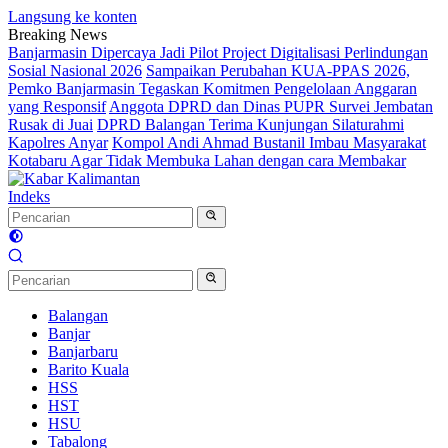
Langsung ke konten
Breaking News
Banjarmasin Dipercaya Jadi Pilot Project Digitalisasi Perlindungan
Sosial Nasional 2026
Sampaikan Perubahan KUA-PPAS 2026,
Pemko Banjarmasin Tegaskan Komitmen Pengelolaan Anggaran
yang Responsif
Anggota DPRD dan Dinas PUPR Survei Jembatan
Rusak di Juai
DPRD Balangan Terima Kunjungan Silaturahmi
Kapolres Anyar
Kompol Andi Ahmad Bustanil Imbau Masyarakat
Kotabaru Agar Tidak Membuka Lahan dengan cara Membakar
Indeks
Balangan
Banjar
Banjarbaru
Barito Kuala
HSS
HST
HSU
Tabalong