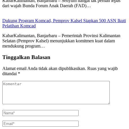
KabarKalimantan, Banjarbaru – Senyum hangat tak pernah lepas
dari wajah Bunda Forum Anak Daerah (FAD)…
Dukung Program Komcad, Pemprov Kalsel Siapkan 500 ASN Ikuti
Pelatihan Komcad
KabarKalimantan, Banjarbaru – Pemerintah Provinsi Kalimantan
Selatan (Pemprov Kalsel) menunjukkan komitmen kuat dalam
mendukung program…
Tinggalkan Balasan
Alamat email Anda tidak akan dipublikasikan.
Ruas yang wajib
ditandai
*