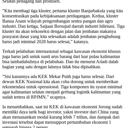
Selatan pedagang dan produsen.
”Kita membagi tiga kluster, pertama kluster Banjarbakula yang kita
konsentrasikan pada kebijaksanaan perdagangan. Kedua, kluster
Banua Anam wilayah pengembangan sentra pangan dan agro
industri. Dan ketiga, Saijaan Bersujud daerah industri hilirisasi. Tiga
kluster itu akan terkoneksi dengan jalan dan jembatan makanya
prasyarat dasar yang kita selesaikan adalah jembatan penghubung
harus jadi minimal 2028 harus selesai,” katanya.
Terkait pelabuhan internasional sebagai kawasan ekonomi khusus
juga harus jadi untuk nanti arus barang dari luar pulau kalimantan
bisa tambatlabuhnya di pelabuhan. Dan itu menurut Ariadi dalah
bagian yang satu dengan lainnya tidak bisa dipisahkan.
”Sisi kanannya ada KEK Mekar Putih juga harus selesai. Dari
dewan KEK Nasional kita akan coba dorong untuk memberikan
rekomendasi untuk operasional. Tiga komponen itu syarat minimal
agar kalimantan selatan menjadi gerbang logistik kalimantan yang
sudah tertera di RPJMN,” ucapnya.
Ia menambahkan, saat ini KEK di kawasan ekonomi Jorong sudah
memiliki daya tarik bagi investor, yakni investor dari China yang
akan menanamkan modal kurang lebih 7 triliun, dan dampak dari
investasi tersebut dapat mensupport pertumbuhan ekonomi 1
setengah hingga 2 persen.