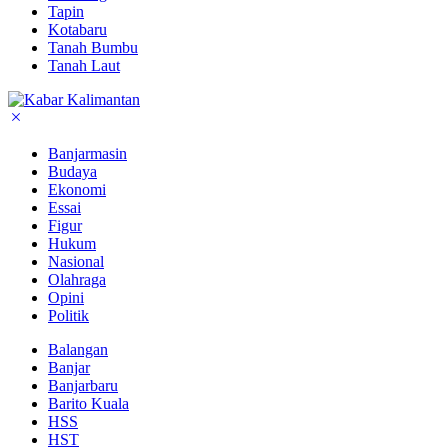
Tapin
Kotabaru
Tanah Bumbu
Tanah Laut
Banjarmasin
Budaya
Ekonomi
Essai
Figur
Hukum
Nasional
Olahraga
Opini
Politik
Balangan
Banjar
Banjarbaru
Barito Kuala
HSS
HST