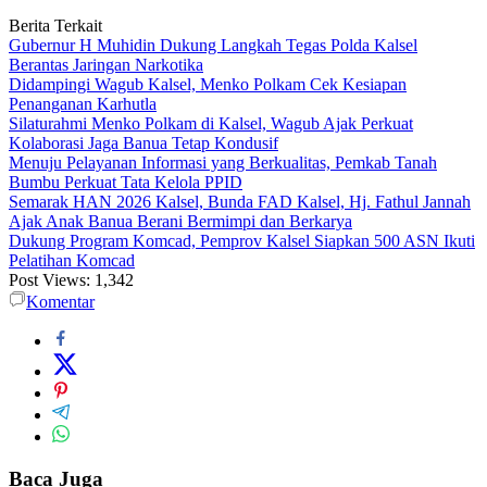
Berita Terkait
Gubernur H Muhidin Dukung Langkah Tegas Polda Kalsel
Berantas Jaringan Narkotika
Didampingi Wagub Kalsel, Menko Polkam Cek Kesiapan
Penanganan Karhutla
Silaturahmi Menko Polkam di Kalsel, Wagub Ajak Perkuat
Kolaborasi Jaga Banua Tetap Kondusif
Menuju Pelayanan Informasi yang Berkualitas, Pemkab Tanah
Bumbu Perkuat Tata Kelola PPID
Semarak HAN 2026 Kalsel, Bunda FAD Kalsel, Hj. Fathul Jannah
Ajak Anak Banua Berani Bermimpi dan Berkarya
Dukung Program Komcad, Pemprov Kalsel Siapkan 500 ASN Ikuti
Pelatihan Komcad
Post Views:
1,342
Komentar
Baca Juga