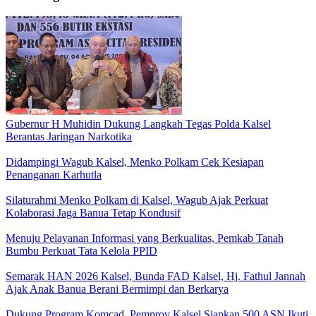
Gubernur H Muhidin Dukung Langkah Tegas Polda Kalsel
Berantas Jaringan Narkotika
Didampingi Wagub Kalsel, Menko Polkam Cek Kesiapan
Penanganan Karhutla
Silaturahmi Menko Polkam di Kalsel, Wagub Ajak Perkuat
Kolaborasi Jaga Banua Tetap Kondusif
Menuju Pelayanan Informasi yang Berkualitas, Pemkab Tanah
Bumbu Perkuat Tata Kelola PPID
Semarak HAN 2026 Kalsel, Bunda FAD Kalsel, Hj. Fathul Jannah
Ajak Anak Banua Berani Bermimpi dan Berkarya
Dukung Program Komcad, Pemprov Kalsel Siapkan 500 ASN Ikuti