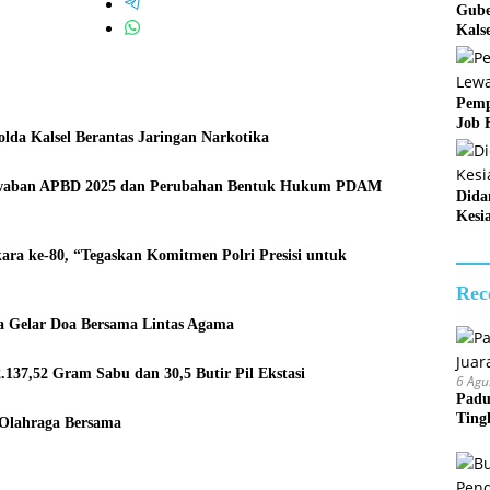
Gube
Kals
Pemp
Job 
da Kalsel Berantas Jaringan Narkotika
jawaban APBD 2025 dan Perubahan Bentuk Hukum PDAM
Dida
Kesi
ara ke-80, “Tegaskan Komitmen Polri Presisi untuk
Rec
la Gelar Doa Bersama Lintas Agama
137,52 Gram Sabu dan 30,5 Butir Pil Ekstasi
6 Agu
Padu
Ting
 Olahraga Bersama