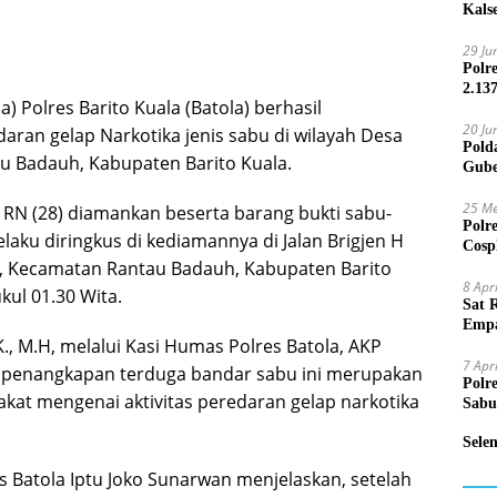
Kals
29 Ju
Polr
2.13
 Polres Barito Kuala (Batola) berhasil
20 Ju
ran gelap Narkotika jenis sabu di wilayah Desa
Pold
 Badauh, Kabupaten Barito Kuala.
Gube
Jari
25 Me
al RN (28) diamankan beserta barang bukti sabu-
Polr
laku diringkus di kediamannya di Jalan Brigjen H
Cosp
, Kecamatan Rantau Badauh, Kabupaten Barito
Kam
8 Apr
kul 01.30 Wita.
Sat 
Empa
K., M.H, melalui Kasi Humas Polres Batola, AKP
Mand
7 Apr
 penangkapan terduga bandar sabu ini merupakan
Polr
akat mengenai aktivitas peredaran gelap narkotika
Sabu
Sele
s Batola Iptu Joko Sunarwan menjelaskan, setelah