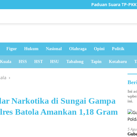
Paduan Suara TP-PKK Tanah B
Figur
Hukum
Nasional
Olahraga
Opini
Politik
 Kuala
HSS
HST
HSU
Tabalong
Tapin
Kotabaru
T
uala
Ber
Ini a
wpber
dar Narkotika di Sungai Gampa
ini.
olres Batola Amankan 1,18 Gram
5 Agu
Gube