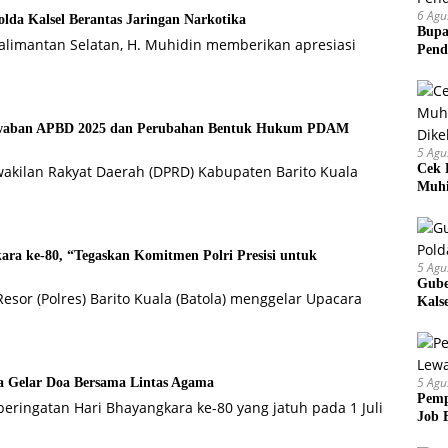
6 Agu
da Kalsel Berantas Jaringan Narkotika
Bupa
alimantan Selatan, H. Muhidin memberikan apresiasi
Pend
jawaban APBD 2025 dan Perubahan Bentuk Hukum PDAM
5 Agu
Cek 
kilan Rakyat Daerah (DPRD) Kabupaten Barito Kuala
Muhi
ara ke-80, “Tegaskan Komitmen Polri Presisi untuk
5 Agu
Gube
sor (Polres) Barito Kuala (Batola) menggelar Upacara
Kals
5 Agu
la Gelar Doa Bersama Lintas Agama
Pemp
eringatan Hari Bhayangkara ke-80 yang jatuh pada 1 Juli
Job 