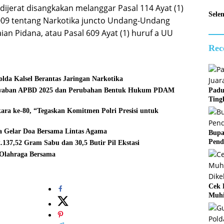
dijerat disangkakan melanggar Pasal 114 Ayat (1)
Sele
09 tentang Narkotika juncto Undang-Undang
n Pidana, atau Pasal 609 Ayat (1) huruf a UU
Rec
da Kalsel Berantas Jaringan Narkotika
Padu
jawaban APBD 2025 dan Perubahan Bentuk Hukum PDAM
Ting
ara ke-80, “Tegaskan Komitmen Polri Presisi untuk
la Gelar Doa Bersama Lintas Agama
Bupa
Pend
137,52 Gram Sabu dan 30,5 Butir Pil Ekstasi
 Olahraga Bersama
Cek 
Muhi