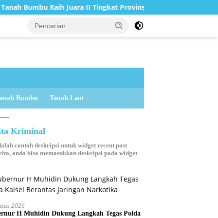
umbu Raih Juara II Tingkat Provinsi Kalsel
Bupati Tana
anah Bumbu
Tanah Laut
ita Kriminal
dalah contoh deskripsi untuk widget recent post
ita, anda bisa memasukkan deskripsi pada widget
stus 2026
rnur H Muhidin Dukung Langkah Tegas Polda