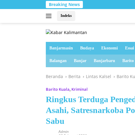
Langsung
Breaking News
ke
konten
Indeks
Banjarmasin
Budaya
Ekonomi
Essai
Balangan
Banjar
Banjarbaru
Barito
Beranda
Berita
Lintas Kalsel
Barito K
Barito Kuala
,
Kriminal
Ringkus Terduga Penge
Asahi, Satresnarkoba P
Sabu
Admin