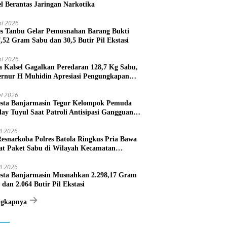
el Berantas Jaringan Narkotika
ni 2026
es Tanbu Gelar Pemusnahan Barang Bukti
7,52 Gram Sabu dan 30,5 Butir Pil Ekstasi
ni 2026
a Kalsel Gagalkan Peredaran 128,7 Kg Sabu,
rnur H Muhidin Apresiasi Pengungkapan
ngan Narkotika Lintas Provinsi
i 2026
esta Banjarmasin Tegur Kelompok Pemuda
lay Tuyul Saat Patroli Antisipasi Gangguan
tibmas
il 2026
Resnarkoba Polres Batola Ringkus Pria Bawa
t Paket Sabu di Wilayah Kecamatan
astana
il 2026
esta Banjarmasin Musnahkan 2.298,17 Gram
 dan 2.064 Butir Pil Ekstasi
ngkapnya