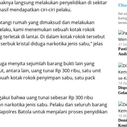
aknya langsung melakukan penyelidikan di sekitar
Oto
asil mendapatkan ciri-ciri pelaku.
Ini a
kateg
atangi rumah yang dimaksud dan melakukan
mema
pelaku, kami menemukan sebuah kotak rokok
terletak di lantai. Di dalam kotak rokok tersebut
 serbuk kristal diduga narkotika jenis sabu,” jelas
31 D
Past
Andi
juga menyita sejumlah barang bukti lain yang
, antara lain, uang tunai Rp 300 ribu, satu unit
uah kotak rokok penyimpan sabu, satu pack
18 D
Disp
Gela
ngakui bahwa uang tunai sebesar Rp 300 ribu
n narkotika jenis sabu. Pelaku dan seluruh barang
apolres Batola untuk menjalani proses penyidikan
16 M
Demi
Kemb