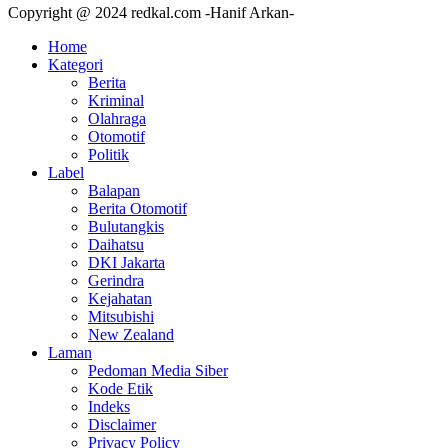
Copyright @ 2024 redkal.com -Hanif Arkan-
Home
Kategori
Berita
Kriminal
Olahraga
Otomotif
Politik
Label
Balapan
Berita Otomotif
Bulutangkis
Daihatsu
DKI Jakarta
Gerindra
Kejahatan
Mitsubishi
New Zealand
Laman
Pedoman Media Siber
Kode Etik
Indeks
Disclaimer
Privacy Policy