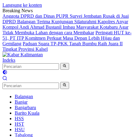
Langsung ke konten
Breaking News
Anggota DPRD dan Dinas PUPR Survei Jembatan Rusak di Juai
DPRD Balangan Terima Kunjungan Silaturahmi Kapolres Anyar
Kompol Andi Ahmad Bustanil Imbau Masyarakat Kotabaru Agar
Tidak Membuka Lahan dengan cara Membakar
Peringati HUT ke-
51, PT ITP Komitmen Perkuat Masa Depan Lebih Hijau dan
Gemilang
Paduan Suara TP-PKK Tanah Bumbu Raih Juara II
Tingkat Provinsi Kalsel
Indeks
Balangan
Banjar
Banjarbaru
Barito Kuala
HSS
HST
HSU
Tabalong