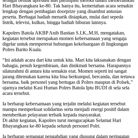
sebagai bentuk apresiasi atas partisipasi mereka dalam memeriahkan
Hari Bhayangkara ke-80. Tak hanya itu, kemeriahan acara semakin
lengkap dengan pembagian doorprize yang disambut antusias
peserta. Berbagai hadiah menarik disiapkan, mulai dari sepeda
listrik, televisi, kulkas, hingga hadiah hiburan lainnya.
Kapolres Batola AKBP Anib Bastian S.I.K,.M.H, mengatakan,
kegiatan tersebut merupakan momen kebersamaan yang sengaja
digelar untuk mempererat hubungan kekeluargaan di lingkungan
Polres Barito Kuala.
“Ini adalah acara dari kita untuk kita. Mari kita laksanakan dengan
bahagia, penuh kegembiraan, dan dinikmati bersama. Harapannya
silaturahmi di antara kita semakin erat. Momen seperti ini sangat
jarang ditemukan karena kita bisa berkumpul, bercanda, dan tertawa
bersama, baik personel yang bertugas di Polres maupun di Polsek,”
ujarnya melalui Kasi Humas Polres Batola Iptu BUDI di sela sela
acara tersebut.
Ia berharap kebersamaan yang terjalin melalui kegiatan tersebut
mampu memperkuat solidaritas serta menjadi energi positif dalam
memberikan pelayanan terbaik kepada masyarakat.
Di akhir kegiatan, Kapolres turut mengucapkan Selamat Hari
Bhayangkara ke-80 kepada seluruh personel Polri.
Ia berharap semangat pengabdian yang diusung dalam peringatan