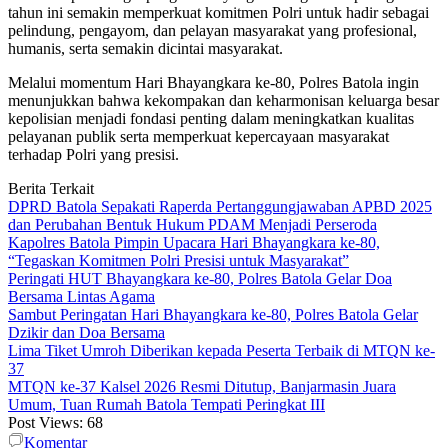
tahun ini semakin memperkuat komitmen Polri untuk hadir sebagai
pelindung, pengayom, dan pelayan masyarakat yang profesional,
humanis, serta semakin dicintai masyarakat.
Melalui momentum Hari Bhayangkara ke-80, Polres Batola ingin
menunjukkan bahwa kekompakan dan keharmonisan keluarga besar
kepolisian menjadi fondasi penting dalam meningkatkan kualitas
pelayanan publik serta memperkuat kepercayaan masyarakat
terhadap Polri yang presisi.
Berita Terkait
DPRD Batola Sepakati Raperda Pertanggungjawaban APBD 2025
dan Perubahan Bentuk Hukum PDAM Menjadi Perseroda
Kapolres Batola Pimpin Upacara Hari Bhayangkara ke-80,
“Tegaskan Komitmen Polri Presisi untuk Masyarakat”
Peringati HUT Bhayangkara ke-80, Polres Batola Gelar Doa
Bersama Lintas Agama
Sambut Peringatan Hari Bhayangkara ke-80, Polres Batola Gelar
Dzikir dan Doa Bersama
Lima Tiket Umroh Diberikan kepada Peserta Terbaik di MTQN ke-
37
MTQN ke-37 Kalsel 2026 Resmi Ditutup, Banjarmasin Juara
Umum, Tuan Rumah Batola Tempati Peringkat III
Post Views:
68
Komentar