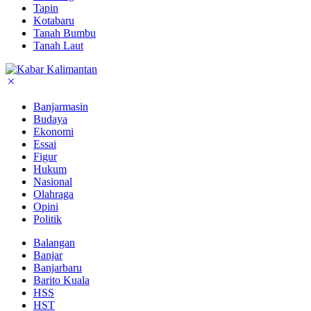
Tapin
Kotabaru
Tanah Bumbu
Tanah Laut
Banjarmasin
Budaya
Ekonomi
Essai
Figur
Hukum
Nasional
Olahraga
Opini
Politik
Balangan
Banjar
Banjarbaru
Barito Kuala
HSS
HST