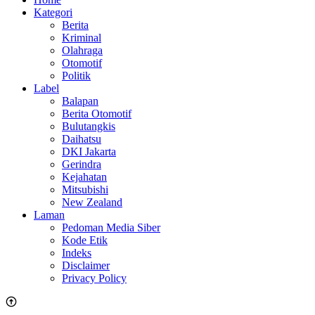
Kategori
Berita
Kriminal
Olahraga
Otomotif
Politik
Label
Balapan
Berita Otomotif
Bulutangkis
Daihatsu
DKI Jakarta
Gerindra
Kejahatan
Mitsubishi
New Zealand
Laman
Pedoman Media Siber
Kode Etik
Indeks
Disclaimer
Privacy Policy