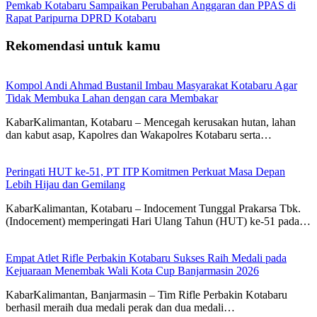
Pemkab Kotabaru Sampaikan Perubahan Anggaran dan PPAS di
Rapat Paripurna DPRD Kotabaru
Rekomendasi untuk kamu
Kompol Andi Ahmad Bustanil Imbau Masyarakat Kotabaru Agar
Tidak Membuka Lahan dengan cara Membakar
KabarKalimantan, Kotabaru – Mencegah kerusakan hutan, lahan
dan kabut asap, Kapolres dan Wakapolres Kotabaru serta…
Peringati HUT ke-51, PT ITP Komitmen Perkuat Masa Depan
Lebih Hijau dan Gemilang
KabarKalimantan, Kotabaru – Indocement Tunggal Prakarsa Tbk.
(Indocement) memperingati Hari Ulang Tahun (HUT) ke-51 pada…
Empat Atlet Rifle Perbakin Kotabaru Sukses Raih Medali pada
Kejuaraan Menembak Wali Kota Cup Banjarmasin 2026
KabarKalimantan, Banjarmasin – Tim Rifle Perbakin Kotabaru
berhasil meraih dua medali perak dan dua medali…