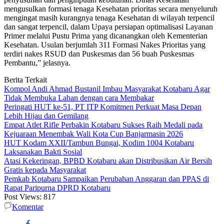
mengusulkan formasi tenaga Kesehatan prioritas secara menyeluruh
mengingat masih kurangnya tenaga Kesehatan di wilayah terpencil
dan sangat terpencil, dalam Upaya persiapan optimalisasi Layanan
Primer melalui Pustu Prima yang dicanangkan oleh Kementerian
Kesehatan. Usulan berjumlah 311 Formasi Nakes Prioritas yang
terdiri nakes RSUD dan Puskesmas dan 56 buah Puskesmas
Pembantu,” jelasnya.
Berita Terkait
Kompol Andi Ahmad Bustanil Imbau Masyarakat Kotabaru Agar
Tidak Membuka Lahan dengan cara Membakar
Peringati HUT ke-51, PT ITP Komitmen Perkuat Masa Depan
Lebih Hijau dan Gemilang
Empat Atlet Rifle Perbakin Kotabaru Sukses Raih Medali pada
Kejuaraan Menembak Wali Kota Cup Banjarmasin 2026
HUT Kodam XXII/Tambun Bungai, Kodim 1004 Kotabaru
Laksanakan Bakti Sosial
Atasi Kekeringan, BPBD Kotabaru akan Distribusikan Air Bersih
Gratis kepada Masyarakat
Pemkab Kotabaru Sampaikan Perubahan Anggaran dan PPAS di
Rapat Paripurna DPRD Kotabaru
Post Views:
817
Komentar