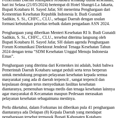
hari ini Selasa (21/05/2024) bertempat di Hotel Shangri-La Jakarta,
Bupati Kotabaru H. Sayed Jafar, SH menerima Penghargaan dari
Kementrian Kesehatan Republik Indonesia Ir. Budi Gunaidi
Sadikin, S. Si., CHFC., CLU., sebagai Daerah dengan usulan
formasi kebutuhan prioritas terbaik dalam pengadaan ASN 2024.
Penghargaan yang diberikan Menteri Kesehatan RI Ir. Budi Gunaidi
Sadikin, S. Si., CHFC., CLU., tersebut diterima langsung oleh
Bupati Kotabaru H. Sayed Jafar, SH dalam agenda Penghargaan
Forum Komunikasi Direktorat Jenderal Tenaga Kesehatan Tahun
2024 dengan tema “SDM Kesehatan Unggul Menuju Indonesia
Emas”.
Penghargaan yang diterima dari Kemenkes ini adalah, bukti bahwa
Pemerintah Daerah Kotabaru sangat peduli serta terus berperan
untuk mendukung program pelayanan kesehatan kepada semua
masyarakat yang ada di daerah terpencil , sangat terpencil dan
kepulauan dengan terus menyediakan fasilitas kesehatan
diantaranya, pemenuhan tenaga medis dan tenaga kesehatan lainnya
agar masyarakat di Kecamatan maupun Pedesaan merasakan
pelayanan kesehatan sebagaimana mestinya.
Perlu diketahui, dalam Forkumas ini diberikan pula 41 penghargaan
diantaranya ada Delapan (8) Kepala Daerah yang mendapat
penghargaan tersebut termasuk Bupati Kabupaten Kotabaru