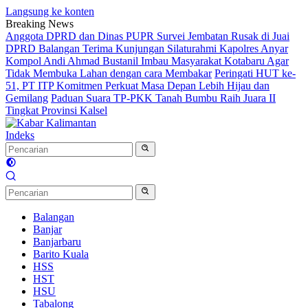
Langsung ke konten
Breaking News
Anggota DPRD dan Dinas PUPR Survei Jembatan Rusak di Juai
DPRD Balangan Terima Kunjungan Silaturahmi Kapolres Anyar
Kompol Andi Ahmad Bustanil Imbau Masyarakat Kotabaru Agar
Tidak Membuka Lahan dengan cara Membakar
Peringati HUT ke-
51, PT ITP Komitmen Perkuat Masa Depan Lebih Hijau dan
Gemilang
Paduan Suara TP-PKK Tanah Bumbu Raih Juara II
Tingkat Provinsi Kalsel
Indeks
Balangan
Banjar
Banjarbaru
Barito Kuala
HSS
HST
HSU
Tabalong