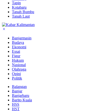
Tapin
Kotabaru
Tanah Bumbu
Tanah Laut
Banjarmasin
Budaya
Ekonomi
Essai
Figur
Hukum
Nasional
Olahraga
Opini
Politik
Balangan
Banjar
Banjarbaru
Barito Kuala
HSS
HST