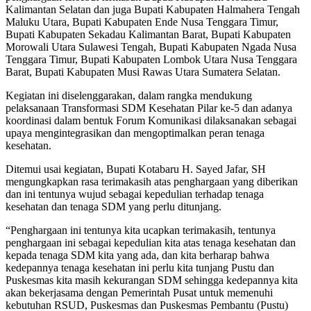
Kalimantan Selatan dan juga Bupati Kabupaten Halmahera Tengah
Maluku Utara, Bupati Kabupaten Ende Nusa Tenggara Timur,
Bupati Kabupaten Sekadau Kalimantan Barat, Bupati Kabupaten
Morowali Utara Sulawesi Tengah, Bupati Kabupaten Ngada Nusa
Tenggara Timur, Bupati Kabupaten Lombok Utara Nusa Tenggara
Barat, Bupati Kabupaten Musi Rawas Utara Sumatera Selatan.
Kegiatan ini diselenggarakan, dalam rangka mendukung
pelaksanaan Transformasi SDM Kesehatan Pilar ke-5 dan adanya
koordinasi dalam bentuk Forum Komunikasi dilaksanakan sebagai
upaya mengintegrasikan dan mengoptimalkan peran tenaga
kesehatan.
Ditemui usai kegiatan, Bupati Kotabaru H. Sayed Jafar, SH
mengungkapkan rasa terimakasih atas penghargaan yang diberikan
dan ini tentunya wujud sebagai kepedulian terhadap tenaga
kesehatan dan tenaga SDM yang perlu ditunjang.
“Penghargaan ini tentunya kita ucapkan terimakasih, tentunya
penghargaan ini sebagai kepedulian kita atas tenaga kesehatan dan
kepada tenaga SDM kita yang ada, dan kita berharap bahwa
kedepannya tenaga kesehatan ini perlu kita tunjang Pustu dan
Puskesmas kita masih kekurangan SDM sehingga kedepannya kita
akan bekerjasama dengan Pemerintah Pusat untuk memenuhi
kebutuhan RSUD, Puskesmas dan Puskesmas Pembantu (Pustu)