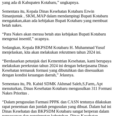
yang ada di Kabupaten Kotabaru,” ungkapnya.
Sementara itu, Kepala Dinas Kesehatan Kotabaru Erwin
Simanjuntak , SKM,.MAP dalam mendampingi Bupati Kotabaru
mengatakan,akan ada kebijakan Bupati Kotabaru yang membuat
betah nakes.
“Para Nakes akan merasa betah atas kebijakan Bupati Kotabaru
mengenai insentif,” ucapnya.
Sedangkan, Kepala BKPSDM Kotabaru H. Muhammad Yusuf
menjelaskan, kita akan melakukan rekrutmen tahun 2024 ini.
“Berdasarkan petunjuk dari Kementrian Kesehatan, kami berupaya
melakukan perekrutan tahun 2024 ini dengan bekerjasama Dinas
Kesehatan termasuk formasi yang dibutuhkan dan disesuaikan
dengan kondisi keuangan daerah,” Jelasnya.
Sementara itu, Plt. Kabid SDMK Akhmad Saleh,S,Farm,.Apt
menuturkan, Dinas Kesehatan Kotabaru mengusulkan 311 Formasi
Nakes Prioritas .
“Dalam pengusulan Farmasi PPPK dan CASN tentunya dilakukan
rapat penentuan dan jumlah pengusulan yang dibuat. Dalam hal ini
Dinas Kesehatan dan BKPSDM Kotabaru sangat berperan dalam
penyusunan dan penginputan kebutuhan. Dinas Kesehatan