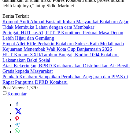
diamankan di rutan mako Polres Kotabaru untuk proses hukum
lebih lanjutnya,” tutup Sidiq Martujet.
Berita Terkait
Kompol Andi Ahmad Bustanil Imbau Masyarakat Kotabaru Agar
Tidak Membuka Lahan dengan cara Membakar
Peringati HUT ke-51, PT ITP Komitmen Perkuat Masa Depan
Lebih Hijau dan Gemilang
Empat Atlet Rifle Perbakin Kotabaru Sukses Raih Medali pada
Kejuaraan Menembak Wali Kota Cup Banjarmasin 2026
HUT Kodam XXII/Tambun Bungai, Kodim 1004 Kotabaru
Laksanakan Bakti Sosial
Atasi Kekeringan, BPBD Kotabaru akan Distribusikan Air Bersih
Gratis kepada Masyarakat
Pemkab Kotabaru Sampaikan Perubahan Anggaran dan PPAS di
Rapat Paripurna DPRD Kotabaru
Post Views:
1,370
Komentar