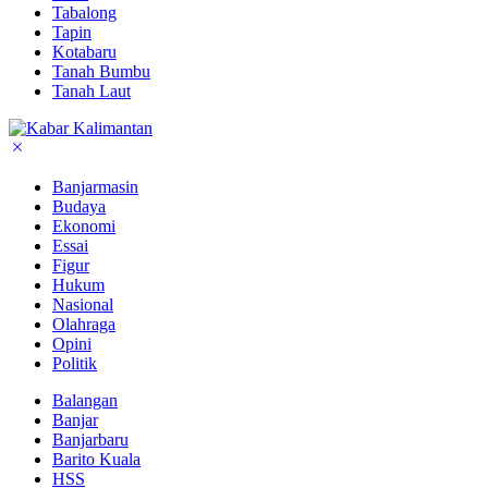
Tabalong
Tapin
Kotabaru
Tanah Bumbu
Tanah Laut
Banjarmasin
Budaya
Ekonomi
Essai
Figur
Hukum
Nasional
Olahraga
Opini
Politik
Balangan
Banjar
Banjarbaru
Barito Kuala
HSS