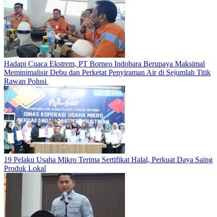
Hadapi Cuaca Ekstrem, PT Borneo Indobara Berupaya Maksimal
Meminimalisir Debu dan Perketat Penyiraman Air di Sejumlah Titik
Rawan Polusi
19 Pelaku Usaha Mikro Terima Sertifikat Halal, Perkuat Daya Saing
Produk Lokal