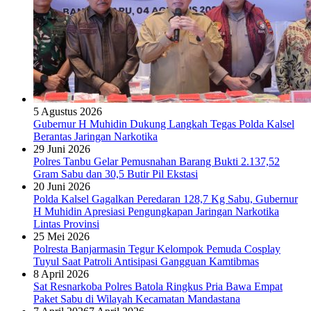
5 Agustus 2026
Gubernur H Muhidin Dukung Langkah Tegas Polda Kalsel
Berantas Jaringan Narkotika
29 Juni 2026
Polres Tanbu Gelar Pemusnahan Barang Bukti 2.137,52
Gram Sabu dan 30,5 Butir Pil Ekstasi
20 Juni 2026
Polda Kalsel Gagalkan Peredaran 128,7 Kg Sabu, Gubernur
H Muhidin Apresiasi Pengungkapan Jaringan Narkotika
Lintas Provinsi
25 Mei 2026
Polresta Banjarmasin Tegur Kelompok Pemuda Cosplay
Tuyul Saat Patroli Antisipasi Gangguan Kamtibmas
8 April 2026
Sat Resnarkoba Polres Batola Ringkus Pria Bawa Empat
Paket Sabu di Wilayah Kecamatan Mandastana