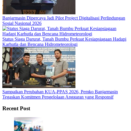
Banjarmasin Dipercaya Jadi Pilot Project Digitalisasi Perlindungan
Sosial Nasional 2026
Status Siaga Darurat, Tanah Bumbu Perkuat Kesiapsiagaan Hadapi
Karhutla dan Bencana Hidrometeorologi
Sampaikan Perubahan KUA-PPAS 2026, Pemko Banjarmasin
Tegaskan Komitmen Pengelolaan Anggaran yang Responsif
Recent Post