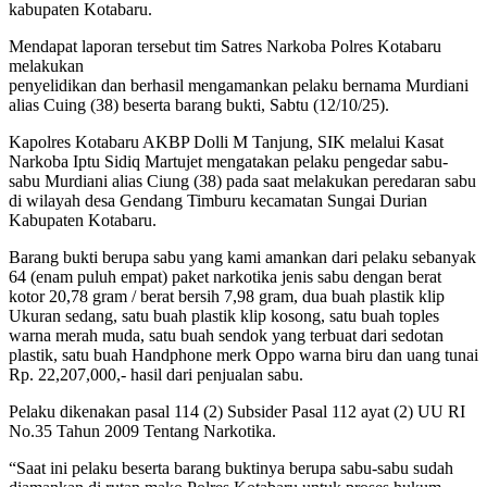
kabupaten Kotabaru.
Mendapat laporan tersebut tim Satres Narkoba Polres Kotabaru
melakukan
penyelidikan dan berhasil mengamankan pelaku bernama Murdiani
alias Cuing (38) beserta barang bukti, Sabtu (12/10/25).
Kapolres Kotabaru AKBP Dolli M Tanjung, SIK melalui Kasat
Narkoba Iptu Sidiq Martujet mengatakan pelaku pengedar sabu-
sabu Murdiani alias Ciung (38) pada saat melakukan peredaran sabu
di wilayah desa Gendang Timburu kecamatan Sungai Durian
Kabupaten Kotabaru.
Barang bukti berupa sabu yang kami amankan dari pelaku sebanyak
64 (enam puluh empat) paket narkotika jenis sabu dengan berat
kotor 20,78 gram / berat bersih 7,98 gram, dua buah plastik klip
Ukuran sedang, satu buah plastik klip kosong, satu buah toples
warna merah muda, satu buah sendok yang terbuat dari sedotan
plastik, satu buah Handphone merk Oppo warna biru dan uang tunai
Rp. 22,207,000,- hasil dari penjualan sabu.
Pelaku dikenakan pasal 114 (2) Subsider Pasal 112 ayat (2) UU RI
No.35 Tahun 2009 Tentang Narkotika.
“Saat ini pelaku beserta barang buktinya berupa sabu-sabu sudah