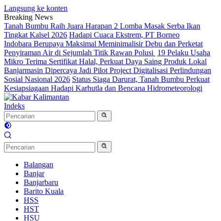
Langsung ke konten
Breaking News
Tanah Bumbu Raih Juara Harapan 2 Lomba Masak Serba Ikan
Tingkat Kalsel 2026
Hadapi Cuaca Ekstrem, PT Borneo
Indobara Berupaya Maksimal Meminimalisir Debu dan Perketat
Penyiraman Air di Sejumlah Titik Rawan Polusi
19 Pelaku Usaha
Mikro Terima Sertifikat Halal, Perkuat Daya Saing Produk Lokal
Banjarmasin Dipercaya Jadi Pilot Project Digitalisasi Perlindungan
Sosial Nasional 2026
Status Siaga Darurat, Tanah Bumbu Perkuat
Kesiapsiagaan Hadapi Karhutla dan Bencana Hidrometeorologi
Indeks
Balangan
Banjar
Banjarbaru
Barito Kuala
HSS
HST
HSU