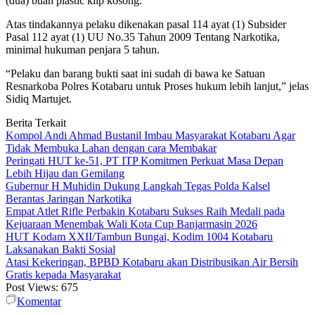
(dua) buah plastic klip kosong.
Atas tindakannya pelaku dikenakan pasal 114 ayat (1) Subsider
Pasal 112 ayat (1) UU No.35 Tahun 2009 Tentang Narkotika,
minimal hukuman penjara 5 tahun.
“Pelaku dan barang bukti saat ini sudah di bawa ke Satuan
Resnarkoba Polres Kotabaru untuk Proses hukum lebih lanjut,” jelas
Sidiq Martujet.
Berita Terkait
Kompol Andi Ahmad Bustanil Imbau Masyarakat Kotabaru Agar
Tidak Membuka Lahan dengan cara Membakar
Peringati HUT ke-51, PT ITP Komitmen Perkuat Masa Depan
Lebih Hijau dan Gemilang
Gubernur H Muhidin Dukung Langkah Tegas Polda Kalsel
Berantas Jaringan Narkotika
Empat Atlet Rifle Perbakin Kotabaru Sukses Raih Medali pada
Kejuaraan Menembak Wali Kota Cup Banjarmasin 2026
HUT Kodam XXII/Tambun Bungai, Kodim 1004 Kotabaru
Laksanakan Bakti Sosial
Atasi Kekeringan, BPBD Kotabaru akan Distribusikan Air Bersih
Gratis kepada Masyarakat
Post Views:
675
Komentar