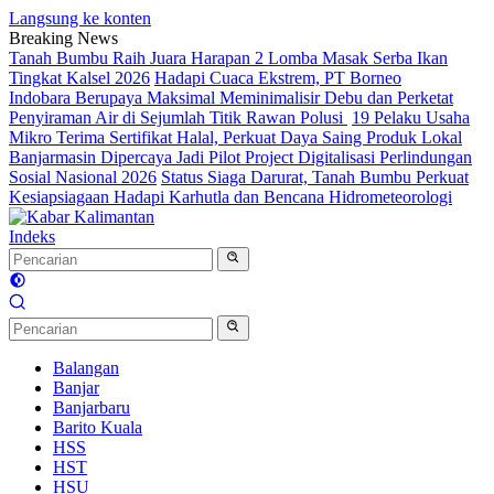
Langsung ke konten
Breaking News
Tanah Bumbu Raih Juara Harapan 2 Lomba Masak Serba Ikan
Tingkat Kalsel 2026
Hadapi Cuaca Ekstrem, PT Borneo
Indobara Berupaya Maksimal Meminimalisir Debu dan Perketat
Penyiraman Air di Sejumlah Titik Rawan Polusi
19 Pelaku Usaha
Mikro Terima Sertifikat Halal, Perkuat Daya Saing Produk Lokal
Banjarmasin Dipercaya Jadi Pilot Project Digitalisasi Perlindungan
Sosial Nasional 2026
Status Siaga Darurat, Tanah Bumbu Perkuat
Kesiapsiagaan Hadapi Karhutla dan Bencana Hidrometeorologi
Indeks
Balangan
Banjar
Banjarbaru
Barito Kuala
HSS
HST
HSU