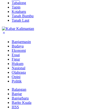
Tabalong
Tapin
Kotabaru
Tanah Bumbu
Tanah Laut
Banjarmasin
Budaya
Ekonomi
Essai
Figur
Hukum
Nasional
Olahraga
Opini
Politik
Balangan
Banjar
Banjarbaru
Barito Kuala
HSS