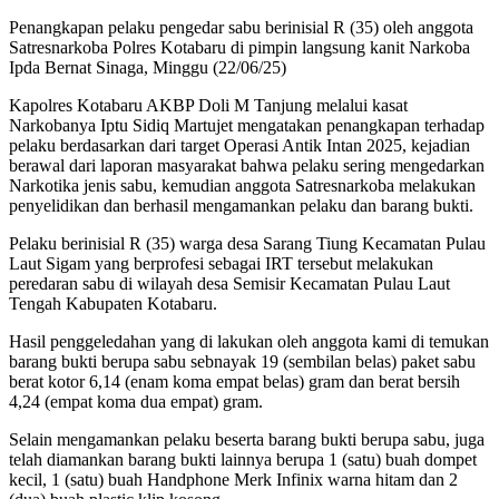
Penangkapan pelaku pengedar sabu berinisial R (35) oleh anggota
Satresnarkoba Polres Kotabaru di pimpin langsung kanit Narkoba
Ipda Bernat Sinaga, Minggu (22/06/25)
Kapolres Kotabaru AKBP Doli M Tanjung melalui kasat
Narkobanya Iptu Sidiq Martujet mengatakan penangkapan terhadap
pelaku berdasarkan dari target Operasi Antik Intan 2025, kejadian
berawal dari laporan masyarakat bahwa pelaku sering mengedarkan
Narkotika jenis sabu, kemudian anggota Satresnarkoba melakukan
penyelidikan dan berhasil mengamankan pelaku dan barang bukti.
Pelaku berinisial R (35) warga desa Sarang Tiung Kecamatan Pulau
Laut Sigam yang berprofesi sebagai IRT tersebut melakukan
peredaran sabu di wilayah desa Semisir Kecamatan Pulau Laut
Tengah Kabupaten Kotabaru.
Hasil penggeledahan yang di lakukan oleh anggota kami di temukan
barang bukti berupa sabu sebnayak 19 (sembilan belas) paket sabu
berat kotor 6,14 (enam koma empat belas) gram dan berat bersih
4,24 (empat koma dua empat) gram.
Selain mengamankan pelaku beserta barang bukti berupa sabu, juga
telah diamankan barang bukti lainnya berupa 1 (satu) buah dompet
kecil, 1 (satu) buah Handphone Merk Infinix warna hitam dan 2