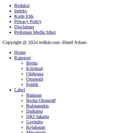
Redaksi
Indeks
Kode Etik
Privacy Policy
Disclaimer
Pedoman Media Siber
Copyright @ 2024 redkal.com -Hanif Arkan-
Home
Kategori
Berita
Kriminal
Olahraga
Otomotif
Politik
Label
Balapan
Berita Otomotif
Bulutangkis
Daihatsu
DKI Jakarta
Gerindra
Kejahatan
Mitsubishi