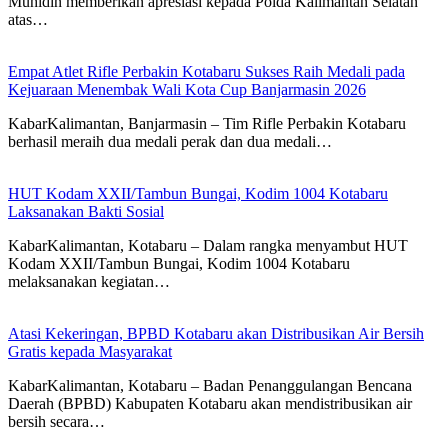
Muhidin memberikan apresiasi kepada Polda Kalimantan Selatan
atas…
Empat Atlet Rifle Perbakin Kotabaru Sukses Raih Medali pada
Kejuaraan Menembak Wali Kota Cup Banjarmasin 2026
KabarKalimantan, Banjarmasin – Tim Rifle Perbakin Kotabaru
berhasil meraih dua medali perak dan dua medali…
HUT Kodam XXII/Tambun Bungai, Kodim 1004 Kotabaru
Laksanakan Bakti Sosial
KabarKalimantan, Kotabaru – Dalam rangka menyambut HUT
Kodam XXII/Tambun Bungai, Kodim 1004 Kotabaru
melaksanakan kegiatan…
Atasi Kekeringan, BPBD Kotabaru akan Distribusikan Air Bersih
Gratis kepada Masyarakat
KabarKalimantan, Kotabaru – Badan Penanggulangan Bencana
Daerah (BPBD) Kabupaten Kotabaru akan mendistribusikan air
bersih secara…