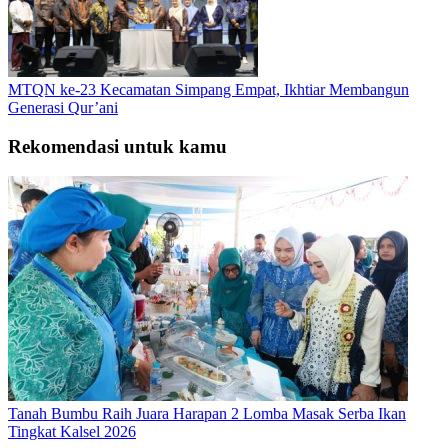
MTQN ke-23 Kecamatan Simpang Empat, Ikhtiar Membangun
Generasi Qur’ani
Rekomendasi untuk kamu
Tanah Bumbu Raih Juara Harapan 2 Lomba Masak Serba Ikan
Tingkat Kalsel 2026