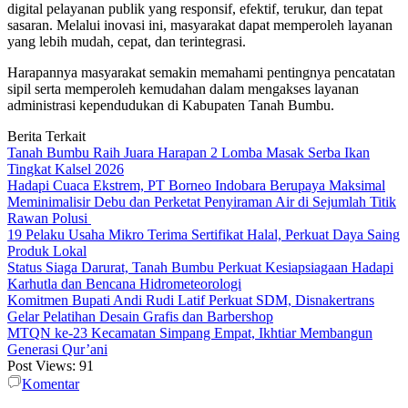
digital pelayanan publik yang responsif, efektif, terukur, dan tepat
sasaran. Melalui inovasi ini, masyarakat dapat memperoleh layanan
yang lebih mudah, cepat, dan terintegrasi.
Harapannya masyarakat semakin memahami pentingnya pencatatan
sipil serta memperoleh kemudahan dalam mengakses layanan
administrasi kependudukan di Kabupaten Tanah Bumbu.
Berita Terkait
Tanah Bumbu Raih Juara Harapan 2 Lomba Masak Serba Ikan
Tingkat Kalsel 2026
Hadapi Cuaca Ekstrem, PT Borneo Indobara Berupaya Maksimal
Meminimalisir Debu dan Perketat Penyiraman Air di Sejumlah Titik
Rawan Polusi
19 Pelaku Usaha Mikro Terima Sertifikat Halal, Perkuat Daya Saing
Produk Lokal
Status Siaga Darurat, Tanah Bumbu Perkuat Kesiapsiagaan Hadapi
Karhutla dan Bencana Hidrometeorologi
Komitmen Bupati Andi Rudi Latif Perkuat SDM, Disnakertrans
Gelar Pelatihan Desain Grafis dan Barbershop
MTQN ke-23 Kecamatan Simpang Empat, Ikhtiar Membangun
Generasi Qur’ani
Post Views:
91
Komentar