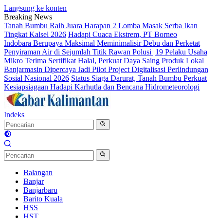
Langsung ke konten
Breaking News
Tanah Bumbu Raih Juara Harapan 2 Lomba Masak Serba Ikan
Tingkat Kalsel 2026
Hadapi Cuaca Ekstrem, PT Borneo
Indobara Berupaya Maksimal Meminimalisir Debu dan Perketat
Penyiraman Air di Sejumlah Titik Rawan Polusi
19 Pelaku Usaha
Mikro Terima Sertifikat Halal, Perkuat Daya Saing Produk Lokal
Banjarmasin Dipercaya Jadi Pilot Project Digitalisasi Perlindungan
Sosial Nasional 2026
Status Siaga Darurat, Tanah Bumbu Perkuat
Kesiapsiagaan Hadapi Karhutla dan Bencana Hidrometeorologi
Indeks
Balangan
Banjar
Banjarbaru
Barito Kuala
HSS
HST