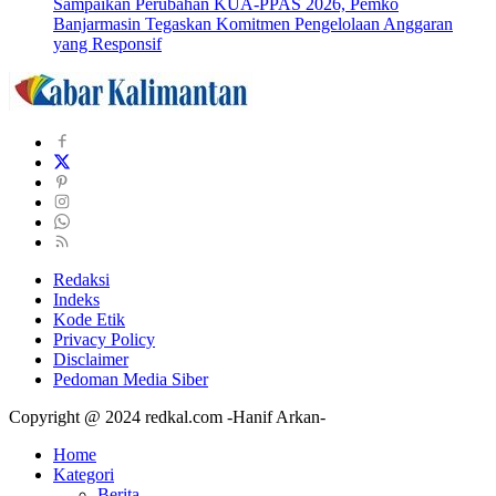
Sampaikan Perubahan KUA-PPAS 2026, Pemko
Banjarmasin Tegaskan Komitmen Pengelolaan Anggaran
yang Responsif
Redaksi
Indeks
Kode Etik
Privacy Policy
Disclaimer
Pedoman Media Siber
Copyright @ 2024 redkal.com -Hanif Arkan-
Home
Kategori
Berita