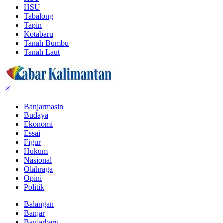
HSU
Tabalong
Tapin
Kotabaru
Tanah Bumbu
Tanah Laut
Banjarmasin
Budaya
Ekonomi
Essai
Figur
Hukum
Nasional
Olahraga
Opini
Politik
Balangan
Banjar
Banjarbaru