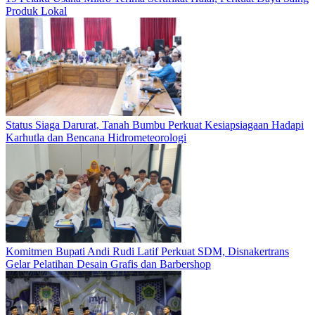
Produk Lokal
Status Siaga Darurat, Tanah Bumbu Perkuat Kesiapsiagaan Hadapi
Karhutla dan Bencana Hidrometeorologi
Komitmen Bupati Andi Rudi Latif Perkuat SDM, Disnakertrans
Gelar Pelatihan Desain Grafis dan Barbershop