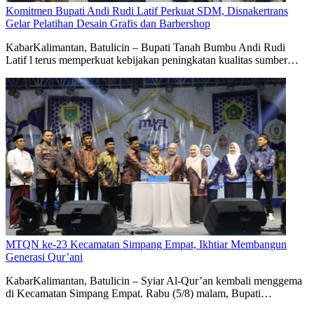
Komitmen Bupati Andi Rudi Latif Perkuat SDM, Disnakertrans
Gelar Pelatihan Desain Grafis dan Barbershop
KabarKalimantan, Batulicin – Bupati Tanah Bumbu Andi Rudi
Latif l terus memperkuat kebijakan peningkatan kualitas sumber…
MTQN ke-23 Kecamatan Simpang Empat, Ikhtiar Membangun
Generasi Qur’ani
KabarKalimantan, Batulicin – Syiar Al-Qur’an kembali menggema
di Kecamatan Simpang Empat. Rabu (5/8) malam, Bupati…