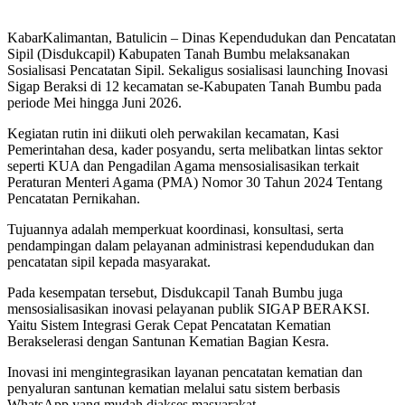
KabarKalimantan, Batulicin – Dinas Kependudukan dan Pencatatan
Sipil (Disdukcapil) Kabupaten Tanah Bumbu melaksanakan
Sosialisasi Pencatatan Sipil. Sekaligus sosialisasi launching Inovasi
Sigap Beraksi di 12 kecamatan se-Kabupaten Tanah Bumbu pada
periode Mei hingga Juni 2026.
Kegiatan rutin ini diikuti oleh perwakilan kecamatan, Kasi
Pemerintahan desa, kader posyandu, serta melibatkan lintas sektor
seperti KUA dan Pengadilan Agama mensosialisasikan terkait
Peraturan Menteri Agama (PMA) Nomor 30 Tahun 2024 Tentang
Pencatatan Pernikahan.
Tujuannya adalah memperkuat koordinasi, konsultasi, serta
pendampingan dalam pelayanan administrasi kependudukan dan
pencatatan sipil kepada masyarakat.
Pada kesempatan tersebut, Disdukcapil Tanah Bumbu juga
mensosialisasikan inovasi pelayanan publik SIGAP BERAKSI.
Yaitu Sistem Integrasi Gerak Cepat Pencatatan Kematian
Berakselerasi dengan Santunan Kematian Bagian Kesra.
Inovasi ini mengintegrasikan layanan pencatatan kematian dan
penyaluran santunan kematian melalui satu sistem berbasis
WhatsApp yang mudah diakses masyarakat.