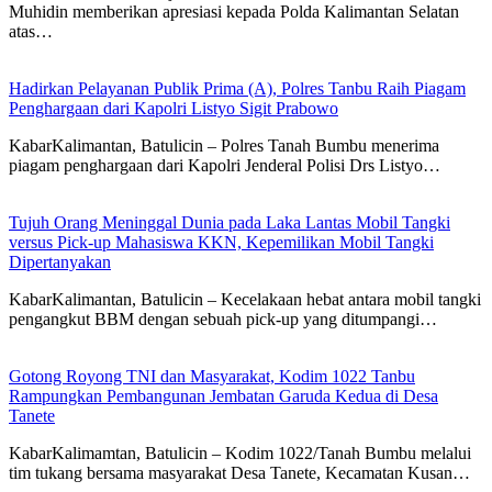
Muhidin memberikan apresiasi kepada Polda Kalimantan Selatan
atas…
Hadirkan Pelayanan Publik Prima (A), Polres Tanbu Raih Piagam
Penghargaan dari Kapolri Listyo Sigit Prabowo
KabarKalimantan, Batulicin – Polres Tanah Bumbu menerima
piagam penghargaan dari Kapolri Jenderal Polisi Drs Listyo…
Tujuh Orang Meninggal Dunia pada Laka Lantas Mobil Tangki
versus Pick-up Mahasiswa KKN, Kepemilikan Mobil Tangki
Dipertanyakan
KabarKalimantan, Batulicin – Kecelakaan hebat antara mobil tangki
pengangkut BBM dengan sebuah pick-up yang ditumpangi…
Gotong Royong TNI dan Masyarakat, Kodim 1022 Tanbu
Rampungkan Pembangunan Jembatan Garuda Kedua di Desa
Tanete
KabarKalimamtan, Batulicin – Kodim 1022/Tanah Bumbu melalui
tim tukang bersama masyarakat Desa Tanete, Kecamatan Kusan…