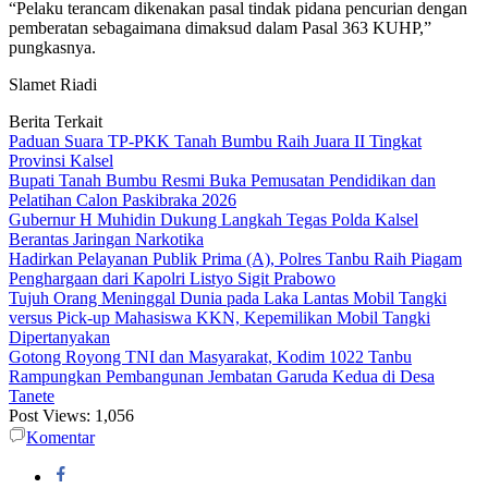
“Pelaku terancam dikenakan pasal tindak pidana pencurian dengan
pemberatan sebagaimana dimaksud dalam Pasal 363 KUHP,”
pungkasnya.
Slamet Riadi
Berita Terkait
Paduan Suara TP-PKK Tanah Bumbu Raih Juara II Tingkat
Provinsi Kalsel
Bupati Tanah Bumbu Resmi Buka Pemusatan Pendidikan dan
Pelatihan Calon Paskibraka 2026
Gubernur H Muhidin Dukung Langkah Tegas Polda Kalsel
Berantas Jaringan Narkotika
Hadirkan Pelayanan Publik Prima (A), Polres Tanbu Raih Piagam
Penghargaan dari Kapolri Listyo Sigit Prabowo
Tujuh Orang Meninggal Dunia pada Laka Lantas Mobil Tangki
versus Pick-up Mahasiswa KKN, Kepemilikan Mobil Tangki
Dipertanyakan
Gotong Royong TNI dan Masyarakat, Kodim 1022 Tanbu
Rampungkan Pembangunan Jembatan Garuda Kedua di Desa
Tanete
Post Views:
1,056
Komentar