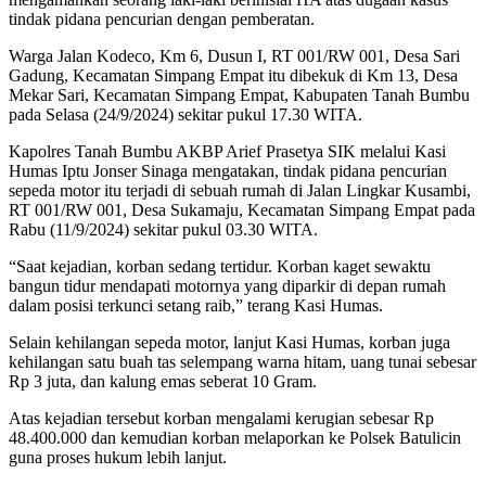
tindak pidana pencurian dengan pemberatan.
Warga Jalan Kodeco, Km 6, Dusun I, RT 001/RW 001, Desa Sari
Gadung, Kecamatan Simpang Empat itu dibekuk di Km 13, Desa
Mekar Sari, Kecamatan Simpang Empat, Kabupaten Tanah Bumbu
pada Selasa (24/9/2024) sekitar pukul 17.30 WITA.
Kapolres Tanah Bumbu AKBP Arief Prasetya SIK melalui Kasi
Humas Iptu Jonser Sinaga mengatakan, tindak pidana pencurian
sepeda motor itu terjadi di sebuah rumah di Jalan Lingkar Kusambi,
RT 001/RW 001, Desa Sukamaju, Kecamatan Simpang Empat pada
Rabu (11/9/2024) sekitar pukul 03.30 WITA.
“Saat kejadian, korban sedang tertidur. Korban kaget sewaktu
bangun tidur mendapati motornya yang diparkir di depan rumah
dalam posisi terkunci setang raib,” terang Kasi Humas.
Selain kehilangan sepeda motor, lanjut Kasi Humas, korban juga
kehilangan satu buah tas selempang warna hitam, uang tunai sebesar
Rp 3 juta, dan kalung emas seberat 10 Gram.
Atas kejadian tersebut korban mengalami kerugian sebesar Rp
48.400.000 dan kemudian korban melaporkan ke Polsek Batulicin
guna proses hukum lebih lanjut.