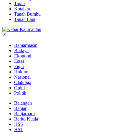
Tapin
Kotabaru
Tanah Bumbu
Tanah Laut
Banjarmasin
Budaya
Ekonomi
Essai
Figur
Hukum
Nasional
Olahraga
Opini
Politik
Balangan
Banjar
Banjarbaru
Barito Kuala
HSS
HST