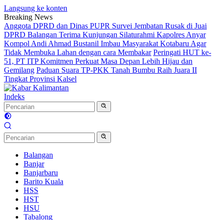
Langsung ke konten
Breaking News
Anggota DPRD dan Dinas PUPR Survei Jembatan Rusak di Juai
DPRD Balangan Terima Kunjungan Silaturahmi Kapolres Anyar
Kompol Andi Ahmad Bustanil Imbau Masyarakat Kotabaru Agar
Tidak Membuka Lahan dengan cara Membakar
Peringati HUT ke-
51, PT ITP Komitmen Perkuat Masa Depan Lebih Hijau dan
Gemilang
Paduan Suara TP-PKK Tanah Bumbu Raih Juara II
Tingkat Provinsi Kalsel
Indeks
Balangan
Banjar
Banjarbaru
Barito Kuala
HSS
HST
HSU
Tabalong