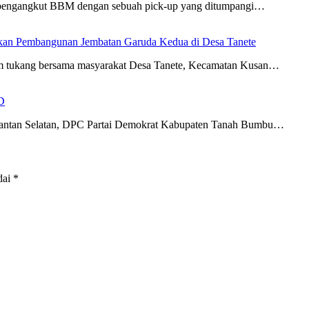
ki pengangkut BBM dengan sebuah pick-up yang ditumpangi…
an Pembangunan Jembatan Garuda Kedua di Desa Tanete
im tukang bersama masyarakat Desa Tanete, Kecamatan Kusan…
D
imantan Selatan, DPC Partai Demokrat Kabupaten Tanah Bumbu…
dai
*