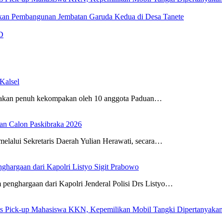
an Pembangunan Jembatan Garuda Kedua di Desa Tanete
D
Kalsel
wakan penuh kekompakan oleh 10 anggota Paduan…
an Calon Paskibraka 2026
elalui Sekretaris Daerah Yulian Herawati, secara…
ghargaan dari Kapolri Listyo Sigit Prabowo
penghargaan dari Kapolri Jenderal Polisi Drs Listyo…
us Pick-up Mahasiswa KKN, Kepemilikan Mobil Tangki Dipertanyaka