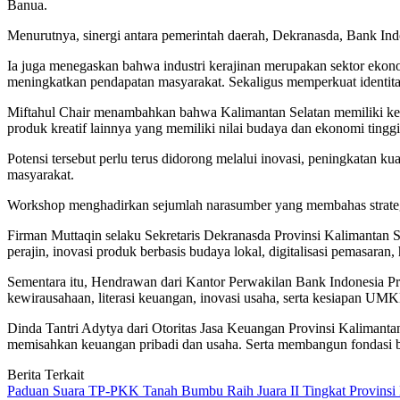
Banua.
Menurutnya, sinergi antara pemerintah daerah, Dekranasda, Bank In
Ia juga menegaskan bahwa industri kerajinan merupakan sektor ekon
meningkatkan pendapatan masyarakat. Sekaligus memperkuat identitas 
Miftahul Chair menambahkan bahwa Kalimantan Selatan memiliki kekay
produk kreatif lainnya yang memiliki nilai budaya dan ekonomi tinggi
Potensi tersebut perlu terus didorong melalui inovasi, peningkatan k
masyarakat.
Workshop menghadirkan sejumlah narasumber yang membahas strategi
Firman Muttaqin selaku Sekretaris Dekranasda Provinsi Kalimantan
perajin, inovasi produk berbasis budaya lokal, digitalisasi pemasaran
Sementara itu, Hendrawan dari Kantor Perwakilan Bank Indonesia 
kewirausahaan, literasi keuangan, inovasi usaha, serta kesiapan UMK
Dinda Tantri Adytya dari Otoritas Jasa Keuangan Provinsi Kalimant
memisahkan keuangan pribadi dan usaha. Serta membangun fondasi bi
Berita Terkait
Paduan Suara TP-PKK Tanah Bumbu Raih Juara II Tingkat Provinsi 