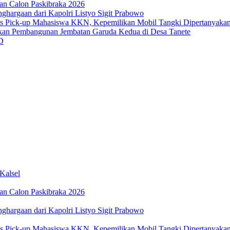
an Calon Paskibraka 2026
ghargaan dari Kapolri Listyo Sigit Prabowo
us Pick-up Mahasiswa KKN, Kepemilikan Mobil Tangki Dipertanyaka
an Pembangunan Jembatan Garuda Kedua di Desa Tanete
D
Kalsel
an Calon Paskibraka 2026
ghargaan dari Kapolri Listyo Sigit Prabowo
us Pick-up Mahasiswa KKN, Kepemilikan Mobil Tangki Dipertanyaka