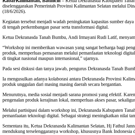
KabarKalimantan, Batulicin
– Ketua Dekranasda Kabupaten Tanah 
diselenggarakan Pemerintah Provinsi Kalimantan Selatan melalui Din
(18/6/2026).
Kegiatan tersebut menjadi wadah peningkatan kapasitas sumber daya 
di tengah perkembangan pasar serta transformasi digital.
Ketua Dekranasda Tanah Bumbu, Andi Irmayani Rudi Latif, menyambut
“Workshop ini memberikan wawasan yang sangat berharga bagi pengur
produk, memperluas pemasaran melalui pemanfaatan teknologi digita
di tingkat nasional maupun internasional,” ujarnya.
Pada sesi diskusi dan tanya jawab, pengurus Dekranasda Tanah Bumbu,
Ia mengusulkan adanya kolaborasi antara Dekranasda Provinsi Kalim
produk unggulan dari masing masing daerah secara bergantian.
Menurutnya, media sosial menjadi sarana promosi yang efektif. Karen
pengenalan produk kerajinan lokal, memperluas akses pasar, sekalig
Melalui partisipasi dalam workshop ini, Dekranasda Kabupaten Tana
pemanfaatan teknologi digital. Sebagai strategi meningkatkan nilai t
Sementara itu, Ketua Dekranasda Kalimantan Selatan, Hj Fathul Jann
mendukung terselenggaranya workshop, khususnya Bank Indonesia dan