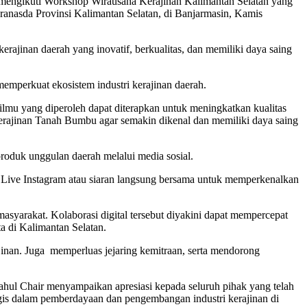
engikuti Workshop Wirausaha Kerajinan Kalimantan Selatan yang
ranasda Provinsi Kalimantan Selatan, di Banjarmasin, Kamis
ajinan daerah yang inovatif, berkualitas, dan memiliki daya saing
mperkuat ekosistem industri kerajinan daerah.
mu yang diperoleh dapat diterapkan untuk meningkatkan kualitas
erajinan Tanah Bumbu agar semakin dikenal dan memiliki daya saing
produk unggulan daerah melalui media sosial.
 Live Instagram atau siaran langsung bersama untuk memperkenalkan
asyarakat. Kolaborasi digital tersebut diyakini dapat mempercepat
a di Kalimantan Selatan.
inan. Juga memperluas jejaring kemitraan, serta mendorong
ahul Chair menyampaikan apresiasi kepada seluruh pihak yang telah
gis dalam pemberdayaan dan pengembangan industri kerajinan di