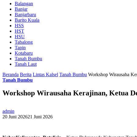
Balangan
Banjar
Banjarbaru
Barito Kuala
HSS
HST
HSU
Tabalong
Tapin
Kotabaru
Tanah Bumbu
Tanah Laut
Beranda
Berita
Lintas Kalsel
Tanah Bumbu
Workshop Wirausaha Ker
Tanah Bumbu
Workshop Wirausaha Kerajinan, Ketua De
admin
20 Juni 2026
21 Juni 2026