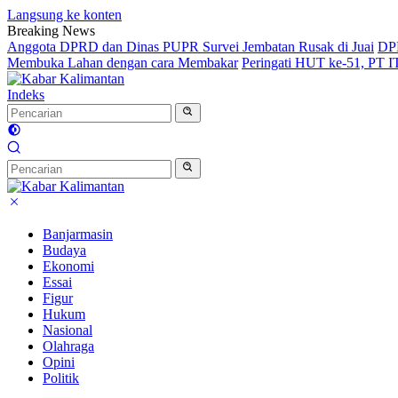
Langsung ke konten
Breaking News
Anggota DPRD dan Dinas PUPR Survei Jembatan Rusak di Juai
DPR
Membuka Lahan dengan cara Membakar
Peringati HUT ke-51, PT 
Indeks
Banjarmasin
Budaya
Ekonomi
Essai
Figur
Hukum
Nasional
Olahraga
Opini
Politik