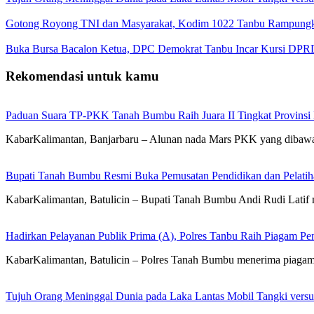
Gotong Royong TNI dan Masyarakat, Kodim 1022 Tanbu Rampungk
Buka Bursa Bacalon Ketua, DPC Demokrat Tanbu Incar Kursi DPR
Rekomendasi untuk kamu
Paduan Suara TP-PKK Tanah Bumbu Raih Juara II Tingkat Provinsi 
KabarKalimantan, Banjarbaru – Alunan nada Mars PKK yang diba
Bupati Tanah Bumbu Resmi Buka Pemusatan Pendidikan dan Pelatih
KabarKalimantan, Batulicin – Bupati Tanah Bumbu Andi Rudi Latif m
Hadirkan Pelayanan Publik Prima (A), Polres Tanbu Raih Piagam Pen
KabarKalimantan, Batulicin – Polres Tanah Bumbu menerima piagam 
Tujuh Orang Meninggal Dunia pada Laka Lantas Mobil Tangki vers