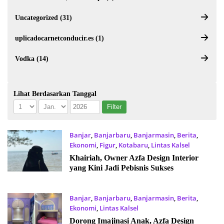
Uncategorized (31)
uplicadocarnetconducir.es (1)
Vodka (14)
Lihat Berdasarkan Tanggal
Banjar
,
Banjarbaru
,
Banjarmasin
,
Berita
,
Ekonomi
,
Figur
,
Kotabaru
,
Lintas Kalsel
18 Desember 2024
Khairiah, Owner Azfa Design Interior
yang Kini Jadi Pebisnis Sukses
Banjar
,
Banjarbaru
,
Banjarmasin
,
Berita
,
Ekonomi
,
Lintas Kalsel
18 Desember 2024
Dorong Imajinasi Anak, Azfa Design