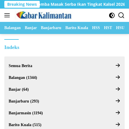
Langsung
ra Harapan 2 Lomba Masak Serba Ikan Tingkat Kalsel 2026
Breaking News
ke
konten
Balangan
Banjar
Banjarbaru
Barito Kuala
HSS
HST
HSU
Indeks
Semua Berita
Balangan (1344)
Banjar (64)
Banjarbaru (293)
Banjarmasin (1194)
Barito Kuala (515)