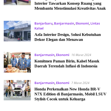
Interior Tawarkan Konsep Ruang yang
Membantu Menstimulasi Kreativitas Anak
Banjarbaru
,
Banjarmasin
,
Ekonomi
,
Lintas
Kalsel
17 Desember 2024
Azfa Interior Design, Solusi Kebutuhan
Dekor Elegan dan Menawan
Banjarmasin
,
Ekonomi
16 Maret 2024
Komitmen Paman Birin, Kalsel Masuk
Daerah Terendah Inflasi di Indonesia
Banjarmasin
,
Ekonomi
7 Maret 2024
Honda Perkenalkan New Honda BR-V
N7X Edition di Banjarmasin, Mobil LSUV
Stylish Cocok untuk Keluarga