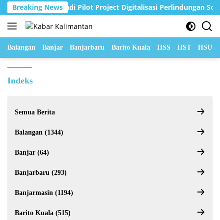
Langsung
sin Dipercaya Jadi Pilot Project Digitalisasi Perlindungan Sosial 
Breaking News
ke
konten
Balangan
Banjar
Banjarbaru
Barito Kuala
HSS
HST
HSU
Indeks
Semua Berita
Balangan (1344)
Banjar (64)
Banjarbaru (293)
Banjarmasin (1194)
Barito Kuala (515)