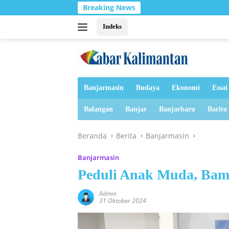
Langsung
Breaking News
Banjar
ke
konten
Indeks
Banjarmasin
Budaya
Ekonomi
Essai
Balangan
Banjar
Banjarbaru
Barito
Beranda
Berita
Banjarmasin
Banjarmasin
Peduli Anak Muda, Bam
Admin
31 Oktober 2024