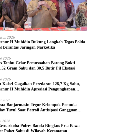
stus 2026
rnur H Muhidin Dukung Langkah Tegas Polda
el Berantas Jaringan Narkotika
ni 2026
es Tanbu Gelar Pemusnahan Barang Bukti
7,52 Gram Sabu dan 30,5 Butir Pil Ekstasi
ni 2026
a Kalsel Gagalkan Peredaran 128,7 Kg Sabu,
rnur H Muhidin Apresiasi Pengungkapan
ngan Narkotika Lintas Provinsi
i 2026
esta Banjarmasin Tegur Kelompok Pemuda
lay Tuyul Saat Patroli Antisipasi Gangguan
tibmas
il 2026
Resnarkoba Polres Batola Ringkus Pria Bawa
t Paket Sabu di Wilayah Kecamatan