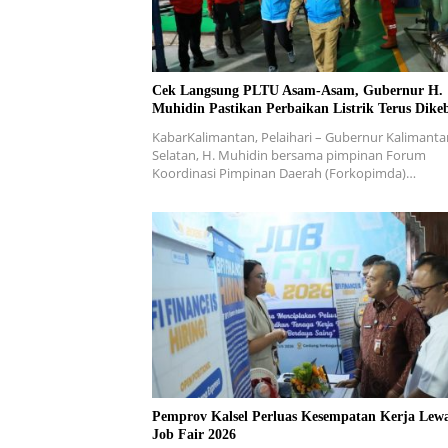
Cek Langsung PLTU Asam-Asam, Gubernur H.
Muhidin Pastikan Perbaikan Listrik Terus Dike
KabarKalimantan, Pelaihari – Gubernur Kalimanta
Selatan, H. Muhidin bersama pimpinan Forum
Koordinasi Pimpinan Daerah (Forkopimda)…
Pemprov Kalsel Perluas Kesempatan Kerja Lew
Job Fair 2026