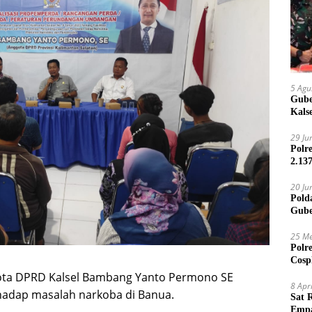
5 Agu
Gube
Kals
29 Ju
Polr
2.13
20 Ju
Pold
Gube
Jari
25 Me
Polr
Cosp
Kam
ta DPRD Kalsel Bambang Yanto Permono SE
8 Apr
rhadap masalah narkoba di Banua.
Sat 
Empa