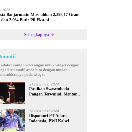
astana
il 2026
esta Banjarmasin Musnahkan 2.298,17 Gram
 dan 2.064 Butir Pil Ekstasi
Selengkapnya
tomotif
i adalah contoh keterangan untuk widget dengan
tegori otomotif, anda bisa dengan mudah
masukkannya pada widget.
31 Desember 2024
Pastikan Swasembada
Pangan Terwujud, Mentan
Andi Amran Bakal Rutin
Kunjungi Kalsel
18 Desember 2024
Disponsori PT Adaro
Indonesia, PWI Kalsel
Kembali Gelar Turnamen
Futsal antar Wartawan se-