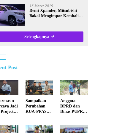
Kalsel
16 Maret 2019
Demi Xpander, Mitsubishi
Bakal Mengimpor Kembali
Pajero Sport
Selengkapnya
ent Post
Anggota
armasin
Sampaikan
DPRD dan
rcaya Jadi
Perubahan
Dinas PUPR
 Project
KUA-PPAS
Survei
alisasi
2026, Pemko
Jembatan
indungan
Banjarmasin
Rusak di Juai
l Nasional
Tegaskan
Komitmen