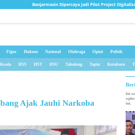
masin Dipercaya Jadi Pilot Project Digitalisasi Perlindungan Sosi
Figur
Hukum
Nasional
Olahraga
Opini
Politik
 Kuala
HSS
HST
HSU
Tabalong
Tapin
Kotabaru
T
Ber
Ini a
wpber
bang Ajak Jauhi Narkoba
ini.