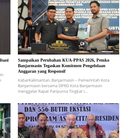
isasi
Sampaikan Perubahan KUA-PPAS 2026, Pemko
Banjarmasin Tegaskan Komitmen Pengelolaan
Anggaran yang Responsif
in
h
KabarKalimantan, Banjarmasin – Pemerintah Kota
Banjarmasin bersama DPRD Kota Banjarmasin
menggelar Rapat Paripurna Tingkat I…