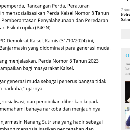
Mand
Propemperda, Rancangan Perda, Peraturan
7 Apr
 mensosialisasikan Perda Kalsel Nomor 8 Tahun
Polr
dan Pemberantasan Penyalahgunaan dan Peredaran
Sabu
an Psikotropika (P4GN).
D Demokrat Kalsel, Kamis (31/10/2024) ini,
anjarmasin yang didominasi para generasi muda.
O
bang menjelaskan, Perda Nomor 8 Tahun 2023
In
ampaikan bagi masyarakat Kalsel.
ka
me
gar generasi muda sebagai penerus bangsa tidak
i narkoba,” ujarnya.
sosialisasi, dan pendidikan diberikan kepada
t memahami bahaya narkoba dan menjauhinya.
Banjarmasin Nanang Sutrisna yang hadir sebagai
ambang mensosialisasikan pencegahan dan