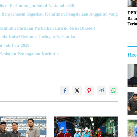
lisasi Perlindungan Sosial Nasional 2026
DPR
Banjarmasin Tegaskan Komitmen Pengelolaan Anggaran yang
Bala
Teri
hidin Pastikan Perbaikan Listrik Terus Dikebut
Kun
Sila
da Kalsel Berantas Jaringan Narkotika
Kapo
t Job Fair 2026
Anya
Rec
Kesiapan Penanganan Karhutla