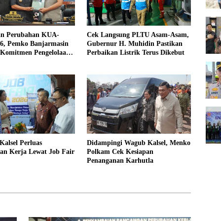
n Perubahan KUA-
Cek Langsung PLTU Asam-Asam,
6, Pemko Banjarmasin
Gubernur H. Muhidin Pastikan
 Komitmen Pengelolaan
Perbaikan Listrik Terus Dikebut
 yang Responsif
alsel Perluas
Didampingi Wagub Kalsel, Menko
an Kerja Lewat Job Fair
Polkam Cek Kesiapan
Penanganan Karhutla