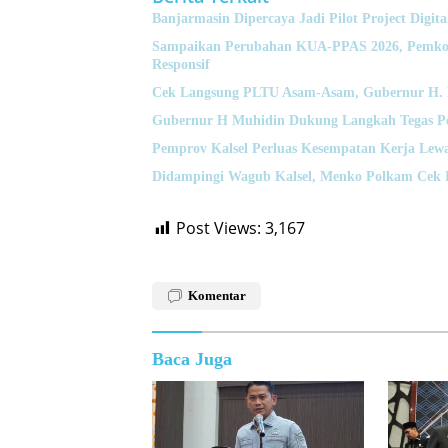
Banjarmasin Dipercaya Jadi Pilot Project Digita
Sampaikan Perubahan KUA-PPAS 2026, Pemko 
Responsif
Cek Langsung PLTU Asam-Asam, Gubernur H. Mu
Gubernur H Muhidin Dukung Langkah Tegas Pol
Pemprov Kalsel Perluas Kesempatan Kerja Lewa
Didampingi Wagub Kalsel, Menko Polkam Cek 
Post Views:
3,167
Komentar
Baca Juga