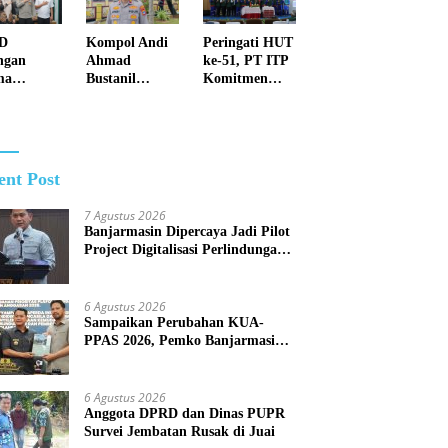
Pengelolaan
Anggaran
D
Kompol Andi
Peringati HUT
yang Responsif
ngan
Ahmad
ke-51, PT ITP
ma
Bustanil
Komitmen
jungan
Imbau
Perkuat Masa
turahmi
Masyarakat
Depan Lebih
lres
Kotabaru Agar
Hijau dan
r
Tidak
Gemilang
Membuka
ent Post
Lahan dengan
cara
7 Agustus 2026
Membakar
Banjarmasin Dipercaya Jadi Pilot
Project Digitalisasi Perlindungan
Sosial Nasional 2026
6 Agustus 2026
Sampaikan Perubahan KUA-
PPAS 2026, Pemko Banjarmasin
Tegaskan Komitmen Pengelolaan
Anggaran yang Responsif
6 Agustus 2026
Anggota DPRD dan Dinas PUPR
Survei Jembatan Rusak di Juai