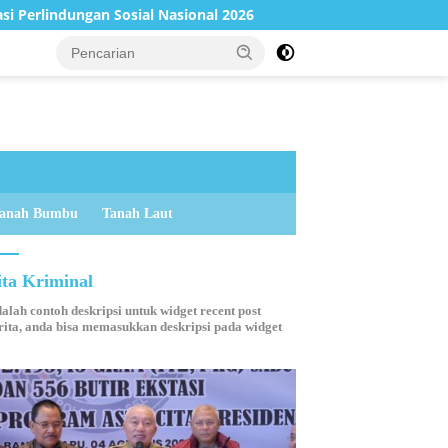
al Nasional 2026
Sampaikan Perubahan KUA-PPAS 2026, P
anah Bumbu
Tanah Laut
ita Kriminal
dalah contoh deskripsi untuk widget recent post
ita, anda bisa memasukkan deskripsi pada widget