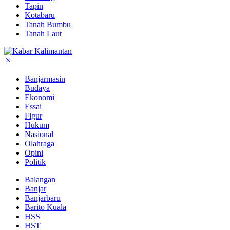
Tapin
Kotabaru
Tanah Bumbu
Tanah Laut
Banjarmasin
Budaya
Ekonomi
Essai
Figur
Hukum
Nasional
Olahraga
Opini
Politik
Balangan
Banjar
Banjarbaru
Barito Kuala
HSS
HST