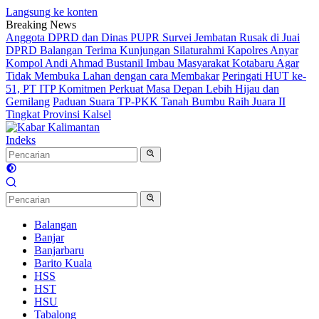
Langsung ke konten
Breaking News
Anggota DPRD dan Dinas PUPR Survei Jembatan Rusak di Juai
DPRD Balangan Terima Kunjungan Silaturahmi Kapolres Anyar
Kompol Andi Ahmad Bustanil Imbau Masyarakat Kotabaru Agar
Tidak Membuka Lahan dengan cara Membakar
Peringati HUT ke-
51, PT ITP Komitmen Perkuat Masa Depan Lebih Hijau dan
Gemilang
Paduan Suara TP-PKK Tanah Bumbu Raih Juara II
Tingkat Provinsi Kalsel
Indeks
Balangan
Banjar
Banjarbaru
Barito Kuala
HSS
HST
HSU
Tabalong