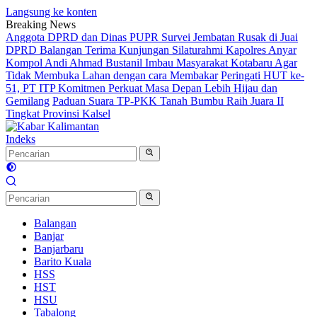
Langsung ke konten
Breaking News
Anggota DPRD dan Dinas PUPR Survei Jembatan Rusak di Juai
DPRD Balangan Terima Kunjungan Silaturahmi Kapolres Anyar
Kompol Andi Ahmad Bustanil Imbau Masyarakat Kotabaru Agar
Tidak Membuka Lahan dengan cara Membakar
Peringati HUT ke-
51, PT ITP Komitmen Perkuat Masa Depan Lebih Hijau dan
Gemilang
Paduan Suara TP-PKK Tanah Bumbu Raih Juara II
Tingkat Provinsi Kalsel
Indeks
Balangan
Banjar
Banjarbaru
Barito Kuala
HSS
HST
HSU
Tabalong