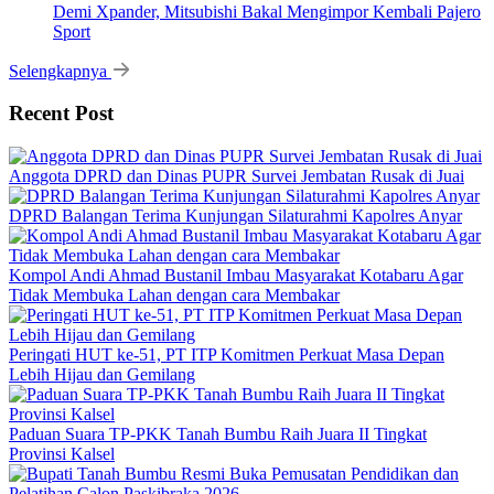
Demi Xpander, Mitsubishi Bakal Mengimpor Kembali Pajero
Sport
Selengkapnya
Recent Post
Anggota DPRD dan Dinas PUPR Survei Jembatan Rusak di Juai
DPRD Balangan Terima Kunjungan Silaturahmi Kapolres Anyar
Kompol Andi Ahmad Bustanil Imbau Masyarakat Kotabaru Agar
Tidak Membuka Lahan dengan cara Membakar
Peringati HUT ke-51, PT ITP Komitmen Perkuat Masa Depan
Lebih Hijau dan Gemilang
Paduan Suara TP-PKK Tanah Bumbu Raih Juara II Tingkat
Provinsi Kalsel