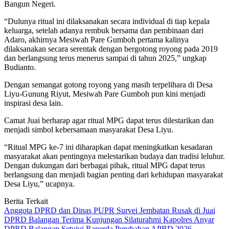
Bangun Negeri.
“Dulunya ritual ini dilaksanakan secara individual di tiap kepala
keluarga, setelah adanya rembuk bersama dan pembinaan dari
Adaro, akhirnya Mesiwah Pare Gumboh pertama kalinya
dilaksanakan secara serentak dengan bergotong royong pada 2019
dan berlangsung terus menerus sampai di tahun 2025,” ungkap
Budianto.
Dengan semangat gotong royong yang masih terpelihara di Desa
Liyu-Gunung Riyut, Mesiwah Pare Gumboh pun kini menjadi
inspirasi desa lain.
Camat Juai berharap agar ritual MPG dapat terus dilestarikan dan
menjadi simbol kebersamaan masyarakat Desa Liyu.
“Ritual MPG ke-7 ini diharapkan dapat meningkatkan kesadaran
masyarakat akan pentingnya melestarikan budaya dan tradisi leluhur.
Dengan dukungan dari berbagai pihak, ritual MPG dapat terus
berlangsung dan menjadi bagian penting dari kehidupan masyarakat
Desa Liyu,” ucapnya.
Berita Terkait
Anggota DPRD dan Dinas PUPR Survei Jembatan Rusak di Juai
DPRD Balangan Terima Kunjungan Silaturahmi Kapolres Anyar
DPRD Balangan Setujui Raperda Perubahan APBD 2026