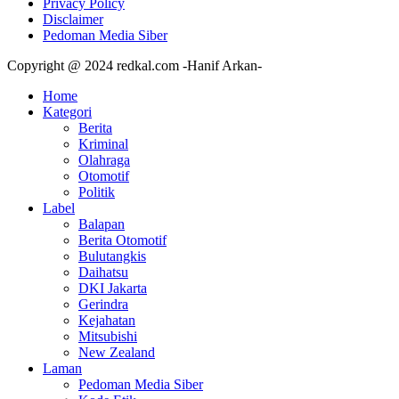
Privacy Policy
Disclaimer
Pedoman Media Siber
Copyright @ 2024 redkal.com -Hanif Arkan-
Home
Kategori
Berita
Kriminal
Olahraga
Otomotif
Politik
Label
Balapan
Berita Otomotif
Bulutangkis
Daihatsu
DKI Jakarta
Gerindra
Kejahatan
Mitsubishi
New Zealand
Laman
Pedoman Media Siber