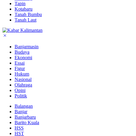
Tapin
Kotabaru
Tanah Bumbu
Tanah Laut
Banjarmasin
Budaya
Ekonomi
Essai
Figur
Hukum
Nasional
Olahraga
Opini
Politik
Balangan
Banjar
Banjarbaru
Barito Kuala
HSS
HST