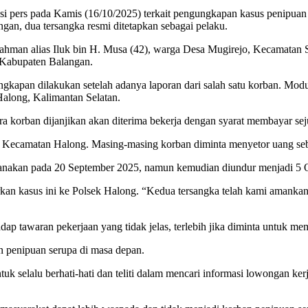
i pers pada Kamis (16/10/2025) terkait pengungkapan kasus penipuan 
gan, dua tersangka resmi ditetapkan sebagai pelaku.
hman alias Iluk bin H. Musa (42), warga Desa Mugirejo, Kecamatan 
 Kabupaten Balangan.
kapan dilakukan setelah adanya laporan dari salah satu korban. Mod
Halong, Kalimantan Selatan.
ra korban dijanjikan akan diterima bekerja dengan syarat membayar sej
i Kecamatan Halong. Masing-masing korban diminta menyetor uang sebe
sanakan pada 20 September 2025, namun kemudian diundur menjadi 5 
porkan kasus ini ke Polsek Halong. “Kedua tersangka telah kami amank
dap tawaran pekerjaan yang tidak jelas, terlebih jika diminta untuk m
n penipuan serupa di masa depan.
k selalu berhati-hati dan teliti dalam mencari informasi lowongan ke