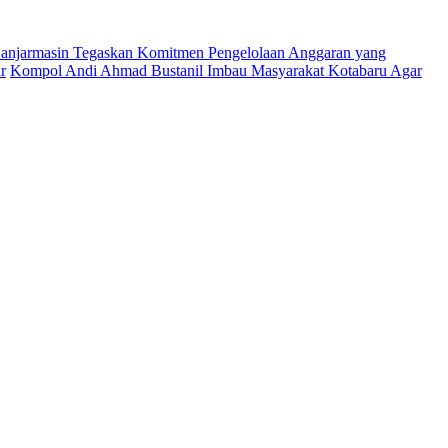
njarmasin Tegaskan Komitmen Pengelolaan Anggaran yang
r
Kompol Andi Ahmad Bustanil Imbau Masyarakat Kotabaru Agar