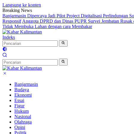
Langsung ke konten
Breaking News
Banjarmasin Dipercaya Jadi Pilot Project Digitalisasi Perlindungan S
Responsif
Anggota DPRD dan Dinas PUPR Survei Jembatan Rusak d
Tidak Membuka Lahan dengan cara Membakar
Indeks
Banjarmasin
Budaya
Ekonomi
Essai
Figur
Hukum
Nasional
Olahraga
Opini
Politik