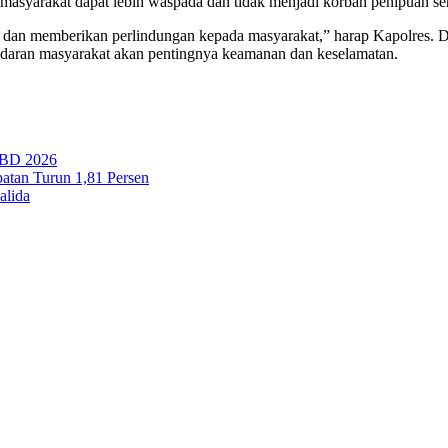
asyarakat dapat lebih waspada dan tidak menjadi korban penipuan se
an memberikan perlindungan kepada masyarakat,” harap Kapolres. Den
daran masyarakat akan pentingnya keamanan dan keselamatan.
PBD 2026
tan Turun 1,81 Persen
alida