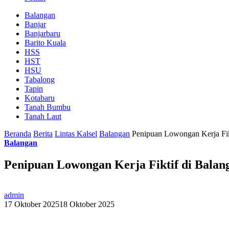
Balangan
Banjar
Banjarbaru
Barito Kuala
HSS
HST
HSU
Tabalong
Tapin
Kotabaru
Tanah Bumbu
Tanah Laut
Beranda
Berita
Lintas Kalsel
Balangan
Penipuan Lowongan Kerja Fik
Balangan
Penipuan Lowongan Kerja Fiktif di Balan
admin
17 Oktober 2025
18 Oktober 2025