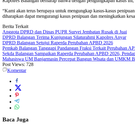
Kapolres Balangan berharap bahwa dengan pengungkapan kasus ini, m
“Kami akan terus berupaya untuk mengungkap kasus-kasus penipuan d
diharapkan dapat mengurangi kasus penipuan dan meningkatkan kesa
Berita Terkait
Anggota DPRD dan Dinas PUPR Survei Jembatan Rusak di Juai
DPRD Balangan Terima Kunjungan Silaturahmi Kapolres Anyar
DPRD Balangan Setujui Raperda Perubahan APBD 2026
Pemkab Balangan Tanggapi Pandangan Fraksi Terkait Perubahan A
Sekda Balangan Sampaikan Raperda Perubahan APBD 2026, Pendapa
Mahasiswa UM Banjarmasin Percepat Bangun Wisata dan UMKM B
Post Views:
728
Komentar
Baca Juga