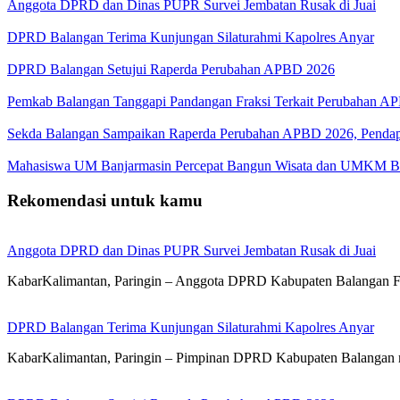
Anggota DPRD dan Dinas PUPR Survei Jembatan Rusak di Juai
DPRD Balangan Terima Kunjungan Silaturahmi Kapolres Anyar
DPRD Balangan Setujui Raperda Perubahan APBD 2026
Pemkab Balangan Tanggapi Pandangan Fraksi Terkait Perubahan A
Sekda Balangan Sampaikan Raperda Perubahan APBD 2026, Pendapa
Mahasiswa UM Banjarmasin Percepat Bangun Wisata dan UMKM B
Rekomendasi untuk kamu
Anggota DPRD dan Dinas PUPR Survei Jembatan Rusak di Juai
KabarKalimantan, Paringin – Anggota DPRD Kabupaten Balangan 
DPRD Balangan Terima Kunjungan Silaturahmi Kapolres Anyar
KabarKalimantan, Paringin – Pimpinan DPRD Kabupaten Balangan 