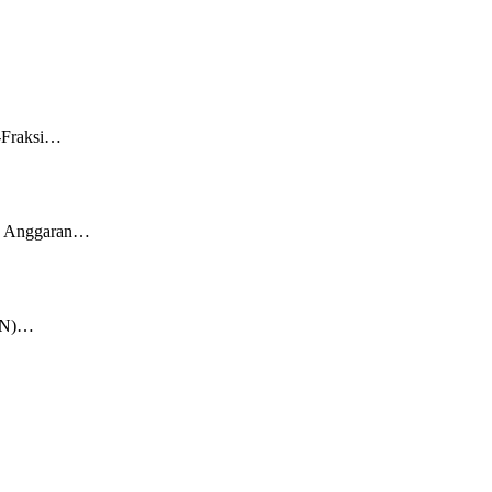
i-Fraksi…
an Anggaran…
KKN)…