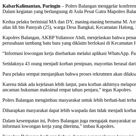
KabarKalimantan, Paringin
– Polres Balangan menggelar konferens
Dalam kegiatan yang berlangsung di Aula Pesat Gatra Mapolres Balan
Kedua pelaku berinisial MA dan DY, masing-masing bernama M. Arra
alias Idi bin Pansyah (25), warga Desa Bangkal, Kecamatan Halong,
Kapolres Balangan, AKBP Yulianoor Abdi, menjelaskan bahwa penang
perusahaan tambang batu bara yang diklaim berlokasi di Kecamatan 
“Informasi lowongan kerja disebarkan melalui aplikasi WhatsApp. Pa
Setidaknya 43 orang menjadi korban penipuan, mayoritas berasal dar
Para pelaku sempat menjanjikan bahwa proses rekrutmen akan dilak
Karena tidak ada kejelasan lebih lanjut, para korban akhirnya mela
ancaman hukuman maksimal empat tahun penjara,” tegas Kapolres.
Polres Balangan mengimbau masyarakat untuk lebih berhati-hati terha
Diharapkan masyarakat dapat lebih waspada dan tidak menjadi korba
Dalam kesempatan ini, Polres Balangan juga mengajak masyarakat untu
informasi lowongan kerja yang diterima,” imbau Kapolres.