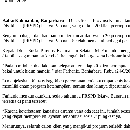
24 Juni 2026
KabarKalimantan, Banjarbaru
– Dinas Sosial Provinsi Kalimantan
Disabilitas (PRSPD) Iskaya Banaran, yang diikuti 20 klien perempua
Senyum bahagia dan harapan baru terpancar dari wajah 20 perempuan 
Disabilitas (PRSPD) Iskaya Banaran. Setelah menjalani berbagai pel
Kepala Dinas Sosial Provinsi Kalimantan Selatan, M. Farhanie, men
disabilitas agar mampu kembali ke tengah keluarga serta berkontribus
“Pada hari ini telah dilakukan pelepasan terhadap 20 klien perempua
bekal untuk hidup mandiri,” ujar Farhanie, Banjarbaru, Rabu (24/6/2
Ia menjelaskan, khusus bagi klien perempuan terdapat empat jenis ke
memiliki enam program keterampilan, namun dua lainnya diperuntukkan
Farhanie mengungkapkan, setiap tahunnya PRSPD Iskaya Banaran melak
tersedia di panti tersebut.
“Karena keterbatasan kapasitas asrama yang ada saat ini, jumlah p
yang dapat memperoleh layanan rehabilitasi sosial,” pungkasnya.
Menurutnya, seluruh calon klien yang mengikuti program terlebih da