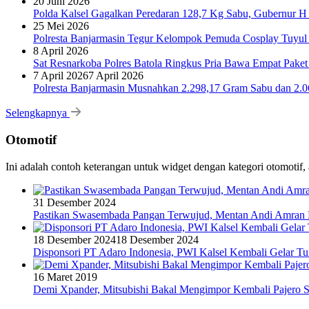
20 Juni 2026
Polda Kalsel Gagalkan Peredaran 128,7 Kg Sabu, Gubernur H 
25 Mei 2026
Polresta Banjarmasin Tegur Kelompok Pemuda Cosplay Tuyul 
8 April 2026
Sat Resnarkoba Polres Batola Ringkus Pria Bawa Empat Pake
7 April 2026
7 April 2026
Polresta Banjarmasin Musnahkan 2.298,17 Gram Sabu dan 2.064
Selengkapnya
Otomotif
Ini adalah contoh keterangan untuk widget dengan kategori otomoti
31 Desember 2024
Pastikan Swasembada Pangan Terwujud, Mentan Andi Amran B
18 Desember 2024
18 Desember 2024
Disponsori PT Adaro Indonesia, PWI Kalsel Kembali Gelar Tu
16 Maret 2019
Demi Xpander, Mitsubishi Bakal Mengimpor Kembali Pajero S