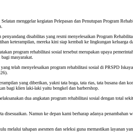
 Selatan menggelar kegiatan Pelepasan dan Penutupan Program Rehabili
n.
penyandang disabilitas yang resmi menyelesaikan Program Rehabilitasi
atihan keterampilan, mereka kini siap kembali ke lingkungan keluarga
gatakan program rehabilitasi sosial tersebut merupakan upaya pemer
i bagi masyarakat.
n yang telah menyelesaikan program rehabilitasi sosial di PRSPD Iska
026).
terampilan yang diberikan, yakni tata boga, tata rias, tata busana dan
 bagi klien laki-laki yaitu bengkel dan barbershop.
sanakan dua angkatan program rehabilitasi sosial dengan total sekita
eserta disesuaikan. Namun ke depan kami berharap adanya penambahan w
hulu melalui tahapan asesmen dan seleksi guna memastikan layanan ya