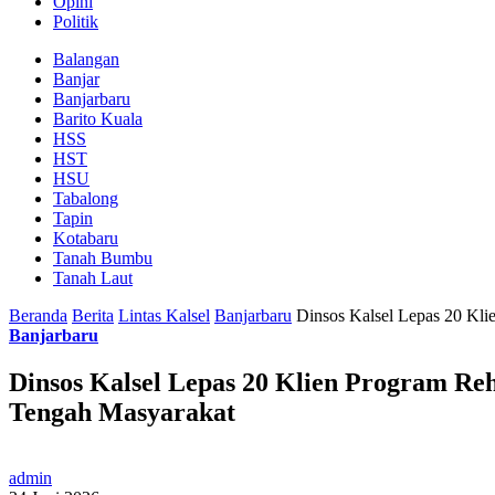
Opini
Politik
Balangan
Banjar
Banjarbaru
Barito Kuala
HSS
HST
HSU
Tabalong
Tapin
Kotabaru
Tanah Bumbu
Tanah Laut
Beranda
Berita
Lintas Kalsel
Banjarbaru
Dinsos Kalsel Lepas 20 Kli
Banjarbaru
Dinsos Kalsel Lepas 20 Klien Program Reh
Tengah Masyarakat
admin