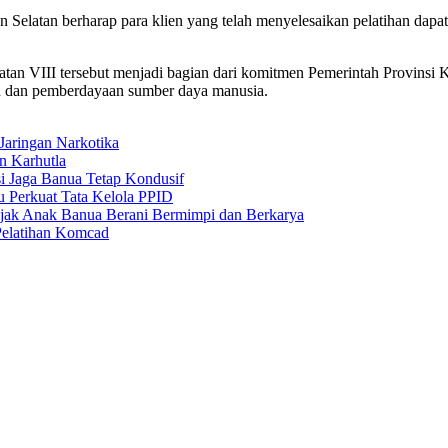
tan Selatan berharap para klien yang telah menyelesaikan pelatihan dap
tan VIII tersebut menjadi bagian dari komitmen Pemerintah Provinsi 
lan dan pemberdayaan sumber daya manusia.
Jaringan Narkotika
n Karhutla
i Jaga Banua Tetap Kondusif
 Perkuat Tata Kelola PPID
jak Anak Banua Berani Bermimpi dan Berkarya
Pelatihan Komcad