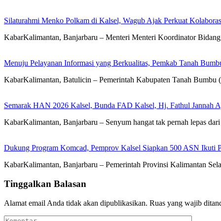
Silaturahmi Menko Polkam di Kalsel, Wagub Ajak Perkuat Kolaboras
KabarKalimantan, Banjarbaru – Menteri Menteri Koordinator Bidan
Menuju Pelayanan Informasi yang Berkualitas, Pemkab Tanah Bumbu
KabarKalimantan, Batulicin – Pemerintah Kabupaten Tanah Bumbu (
Semarak HAN 2026 Kalsel, Bunda FAD Kalsel, Hj. Fathul Jannah A
KabarKalimantan, Banjarbaru – Senyum hangat tak pernah lepas d
Dukung Program Komcad, Pemprov Kalsel Siapkan 500 ASN Ikuti 
KabarKalimantan, Banjarbaru – Pemerintah Provinsi Kalimantan S
Tinggalkan Balasan
Alamat email Anda tidak akan dipublikasikan.
Ruas yang wajib ditan