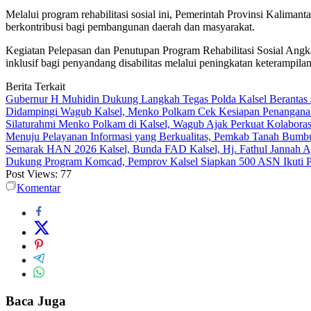
Melalui program rehabilitasi sosial ini, Pemerintah Provinsi Kaliman
berkontribusi bagi pembangunan daerah dan masyarakat.
Kegiatan Pelepasan dan Penutupan Program Rehabilitasi Sosial Angka
inklusif bagi penyandang disabilitas melalui peningkatan keterampi
Berita Terkait
Gubernur H Muhidin Dukung Langkah Tegas Polda Kalsel Berantas 
Didampingi Wagub Kalsel, Menko Polkam Cek Kesiapan Penangana
Silaturahmi Menko Polkam di Kalsel, Wagub Ajak Perkuat Kolaboras
Menuju Pelayanan Informasi yang Berkualitas, Pemkab Tanah Bumbu
Semarak HAN 2026 Kalsel, Bunda FAD Kalsel, Hj. Fathul Jannah A
Dukung Program Komcad, Pemprov Kalsel Siapkan 500 ASN Ikuti 
Post Views:
77
Komentar
Baca Juga