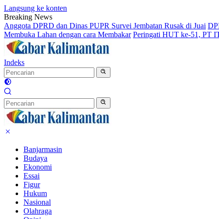
Langsung ke konten
Breaking News
Anggota DPRD dan Dinas PUPR Survei Jembatan Rusak di Juai
DPR
Membuka Lahan dengan cara Membakar
Peringati HUT ke-51, PT 
Indeks
Banjarmasin
Budaya
Ekonomi
Essai
Figur
Hukum
Nasional
Olahraga