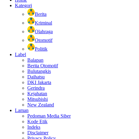
Kategori
Berita
Kriminal
Olahraga
Otomotif
Politik
Label
Balapan
Berita Otomotif
Bulutangkis
Daihatsu
DKI Jakarta
Gerindra
Kejahatan
Mitsubishi
New Zealand
Laman
Pedoman Media Siber
Kode Etik
Indeks
Disclaimer
Privacy Policy