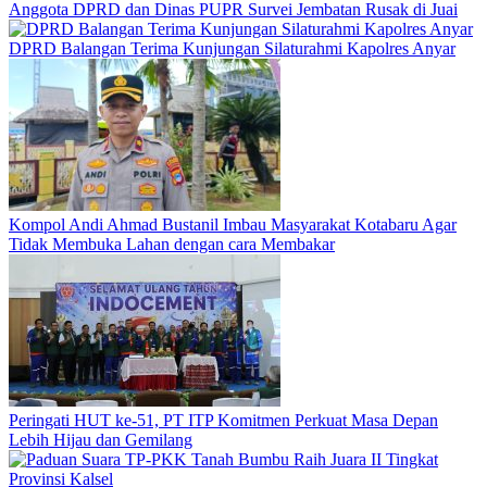
Anggota DPRD dan Dinas PUPR Survei Jembatan Rusak di Juai
DPRD Balangan Terima Kunjungan Silaturahmi Kapolres Anyar
Kompol Andi Ahmad Bustanil Imbau Masyarakat Kotabaru Agar
Tidak Membuka Lahan dengan cara Membakar
Peringati HUT ke-51, PT ITP Komitmen Perkuat Masa Depan
Lebih Hijau dan Gemilang