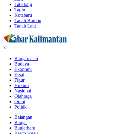
Tabalong
Tapin
Kotabaru
Tanah Bumbu
Tanah Laut
Banjarmasin
Budaya
Ekonomi
Essai
Figur
Hukum
Nasional
Olahraga
Opini
Politik
Balangan
Banjar
Banjarbaru
Barito Kuala