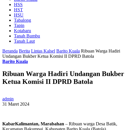
HSS
HST
HSU
Tabalong
Tapin
Kotabaru
Tanah Bumbu
Tanah Laut
Beranda
Berita
Lintas Kalsel
Barito Kuala
Ribuan Warga Hadiri
Undangan Bukber Ketua Komisi II DPRD Batola
Barito Kuala
Ribuan Warga Hadiri Undangan Bukber
Ketua Komisi II DPRD Batola
admin
31 Maret 2024
KabarKalimantan, Marabahan
– Ribuan warga Desa Batik,
Kecamatan Bakumpai, Kabupaten Barito Kuala (Batola),