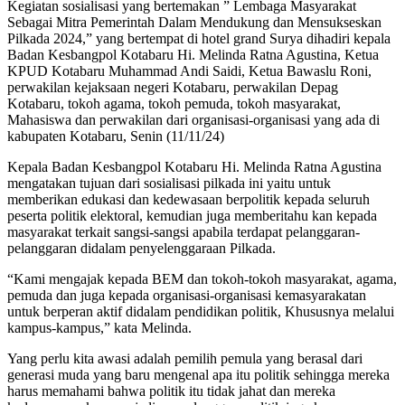
Kegiatan sosialisasi yang bertemakan ” Lembaga Masyarakat
Sebagai Mitra Pemerintah Dalam Mendukung dan Mensukseskan
Pilkada 2024,” yang bertempat di hotel grand Surya dihadiri kepala
Badan Kesbangpol Kotabaru Hi. Melinda Ratna Agustina, Ketua
KPUD Kotabaru Muhammad Andi Saidi, Ketua Bawaslu Roni,
perwakilan kejaksaan negeri Kotabaru, perwakilan Depag
Kotabaru, tokoh agama, tokoh pemuda, tokoh masyarakat,
Mahasiswa dan perwakilan dari organisasi-organisasi yang ada di
kabupaten Kotabaru, Senin (11/11/24)
Kepala Badan Kesbangpol Kotabaru Hi. Melinda Ratna Agustina
mengatakan tujuan dari sosialisasi pilkada ini yaitu untuk
memberikan edukasi dan kedewasaan berpolitik kepada seluruh
peserta politik elektoral, kemudian juga memberitahu kan kepada
masyarakat terkait sangsi-sangsi apabila terdapat pelanggaran-
pelanggaran didalam penyelenggaraan Pilkada.
“Kami mengajak kepada BEM dan tokoh-tokoh masyarakat, agama,
pemuda dan juga kepada organisasi-organisasi kemasyarakatan
untuk berperan aktif didalam pendidikan politik, Khususnya melalui
kampus-kampus,” kata Melinda.
Yang perlu kita awasi adalah pemilih pemula yang berasal dari
generasi muda yang baru mengenal apa itu politik sehingga mereka
harus memahami bahwa politik itu tidak jahat dan mereka