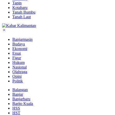
Tapin
Kotabaru
Tanah Bumbu
Tanah Laut
Banjarmasin
Budaya
Ekonomi
Essai
Figur
Hukum
Nasional
Olahraga
Opini
Politik
Balangan
Banjar
Banjarbaru
Barito Kuala
HSS
HST