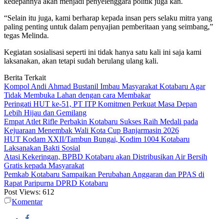
kedepannya akan menjadi penyelenggara politik juga kan.
“Selain itu juga, kami berharap kepada insan pers selaku mitra yang
paling penting untuk dalam penyajian pemberitaan yang seimbang,”
tegas Melinda.
Kegiatan sosialisasi seperti ini tidak hanya satu kali ini saja kami
laksanakan, akan tetapi sudah berulang ulang kali.
Berita Terkait
Kompol Andi Ahmad Bustanil Imbau Masyarakat Kotabaru Agar
Tidak Membuka Lahan dengan cara Membakar
Peringati HUT ke-51, PT ITP Komitmen Perkuat Masa Depan
Lebih Hijau dan Gemilang
Empat Atlet Rifle Perbakin Kotabaru Sukses Raih Medali pada
Kejuaraan Menembak Wali Kota Cup Banjarmasin 2026
HUT Kodam XXII/Tambun Bungai, Kodim 1004 Kotabaru
Laksanakan Bakti Sosial
Atasi Kekeringan, BPBD Kotabaru akan Distribusikan Air Bersih
Gratis kepada Masyarakat
Pemkab Kotabaru Sampaikan Perubahan Anggaran dan PPAS di
Rapat Paripurna DPRD Kotabaru
Post Views:
612
Komentar