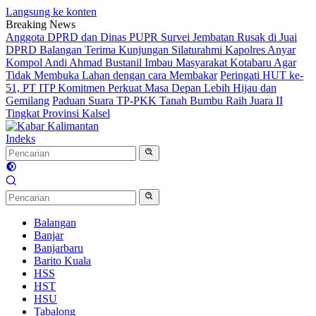
Langsung ke konten
Breaking News
Anggota DPRD dan Dinas PUPR Survei Jembatan Rusak di Juai
DPRD Balangan Terima Kunjungan Silaturahmi Kapolres Anyar
Kompol Andi Ahmad Bustanil Imbau Masyarakat Kotabaru Agar
Tidak Membuka Lahan dengan cara Membakar
Peringati HUT ke-
51, PT ITP Komitmen Perkuat Masa Depan Lebih Hijau dan
Gemilang
Paduan Suara TP-PKK Tanah Bumbu Raih Juara II
Tingkat Provinsi Kalsel
Indeks
Balangan
Banjar
Banjarbaru
Barito Kuala
HSS
HST
HSU
Tabalong