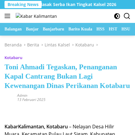
Langsung
2 Lomba Masak Serba Ikan Tingkat Kalsel 2026
Breaking News
Hadapi C
ke
konten
Balangan
Banjar
Banjarbaru
Barito Kuala
HSS
HST
HSU
Beranda
Berita
Lintas Kalsel
Kotabaru
Kotabaru
Toni Ahmadi Tegaskan, Penanganan
Kapal Cantrang Bukan Lagi
Kewenangan Dinas Perikanan Kotabaru
Admin
13 Februari 2025
KabarKalimantan, Kotabaru
– Nelayan Desa Hilir
Muara, Kecamatan Pulau Laut Sigam, Kabupaten