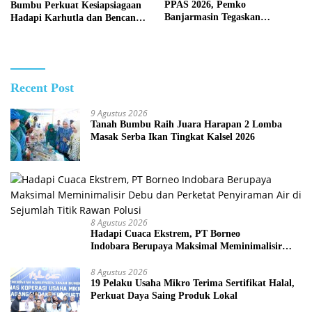
PPAS 2026, Pemko
Bumbu Perkuat Kesiapsiagaan
Banjarmasin Tegaskan
Hadapi Karhutla dan Bencana
Komitmen Pengelolaan
Hidrometeorologi
Anggaran yang Responsif
Recent Post
9 Agustus 2026
Tanah Bumbu Raih Juara Harapan 2 Lomba
Masak Serba Ikan Tingkat Kalsel 2026
8 Agustus 2026
Hadapi Cuaca Ekstrem, PT Borneo
Indobara Berupaya Maksimal Meminimalisir
Debu dan Perketat Penyiraman Air di Sejumlah
Titik Rawan Polusi
8 Agustus 2026
19 Pelaku Usaha Mikro Terima Sertifikat Halal,
Perkuat Daya Saing Produk Lokal