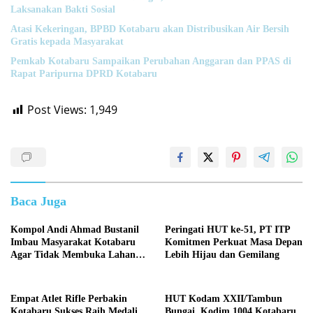
Laksanakan Bakti Sosial
Atasi Kekeringan, BPBD Kotabaru akan Distribusikan Air Bersih
Gratis kepada Masyarakat
Pemkab Kotabaru Sampaikan Perubahan Anggaran dan PPAS di
Rapat Paripurna DPRD Kotabaru
Post Views:
1,949
Baca Juga
Kompol Andi Ahmad Bustanil
Peringati HUT ke-51, PT ITP
Imbau Masyarakat Kotabaru
Komitmen Perkuat Masa Depan
Agar Tidak Membuka Lahan
Lebih Hijau dan Gemilang
dengan cara Membakar
Empat Atlet Rifle Perbakin
HUT Kodam XXII/Tambun
Kotabaru Sukses Raih Medali
Bungai, Kodim 1004 Kotabaru