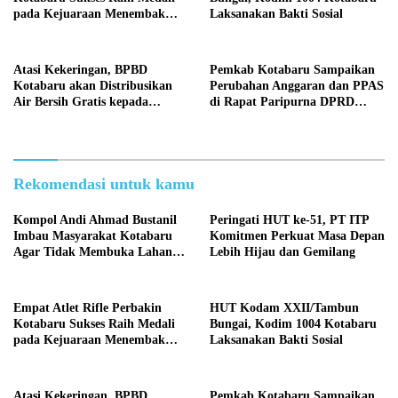
pada Kejuaraan Menembak
Laksanakan Bakti Sosial
Wali Kota Cup Banjarmasin
2026
Atasi Kekeringan, BPBD
Pemkab Kotabaru Sampaikan
Kotabaru akan Distribusikan
Perubahan Anggaran dan PPAS
Air Bersih Gratis kepada
di Rapat Paripurna DPRD
Masyarakat
Kotabaru
Rekomendasi untuk kamu
Kompol Andi Ahmad Bustanil
Peringati HUT ke-51, PT ITP
Imbau Masyarakat Kotabaru
Komitmen Perkuat Masa Depan
Agar Tidak Membuka Lahan
Lebih Hijau dan Gemilang
dengan cara Membakar
Empat Atlet Rifle Perbakin
HUT Kodam XXII/Tambun
Kotabaru Sukses Raih Medali
Bungai, Kodim 1004 Kotabaru
pada Kejuaraan Menembak
Laksanakan Bakti Sosial
Wali Kota Cup Banjarmasin
2026
Atasi Kekeringan, BPBD
Pemkab Kotabaru Sampaikan