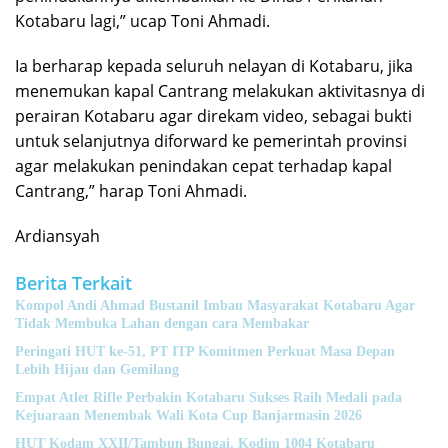
Kotabaru lagi,” ucap Toni Ahmadi.
Ia berharap kepada seluruh nelayan di Kotabaru, jika
menemukan kapal Cantrang melakukan aktivitasnya di
perairan Kotabaru agar direkam video, sebagai bukti
untuk selanjutnya diforward ke pemerintah provinsi
agar melakukan penindakan cepat terhadap kapal
Cantrang,” harap Toni Ahmadi.
Ardiansyah
Berita Terkait
Kompol Andi Ahmad Bustanil Imbau Masyarakat Kotabaru Agar
Tidak Membuka Lahan dengan cara Membakar
Peringati HUT ke-51, PT ITP Komitmen Perkuat Masa Depan
Lebih Hijau dan Gemilang
Empat Atlet Rifle Perbakin Kotabaru Sukses Raih Medali pada
Kejuaraan Menembak Wali Kota Cup Banjarmasin 2026
HUT Kodam XXII/Tambun Bungai, Kodim 1004 Kotabaru