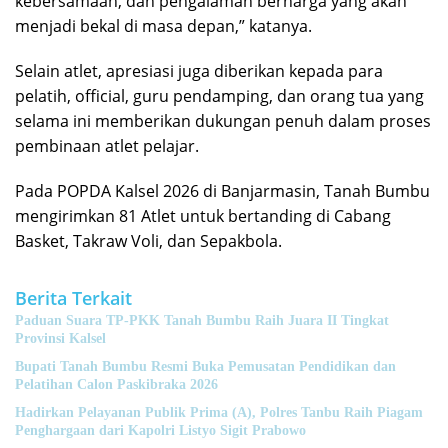
kebersamaan, dan pengalaman berharga yang akan
menjadi bekal di masa depan,” katanya.
Selain atlet, apresiasi juga diberikan kepada para
pelatih, official, guru pendamping, dan orang tua yang
selama ini memberikan dukungan penuh dalam proses
pembinaan atlet pelajar.
Pada POPDA Kalsel 2026 di Banjarmasin, Tanah Bumbu
mengirimkan 81 Atlet untuk bertanding di Cabang
Basket, Takraw Voli, dan Sepakbola.
Berita Terkait
Paduan Suara TP-PKK Tanah Bumbu Raih Juara II Tingkat
Provinsi Kalsel
Bupati Tanah Bumbu Resmi Buka Pemusatan Pendidikan dan
Pelatihan Calon Paskibraka 2026
Hadirkan Pelayanan Publik Prima (A), Polres Tanbu Raih Piagam
Penghargaan dari Kapolri Listyo Sigit Prabowo