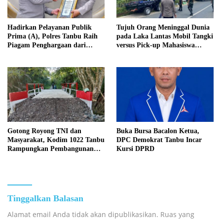
Hadirkan Pelayanan Publik
Tujuh Orang Meninggal Dunia
Prima (A), Polres Tanbu Raih
pada Laka Lantas Mobil Tangki
Piagam Penghargaan dari
versus Pick-up Mahasiswa
Kapolri Listyo Sigit Prabowo
KKN, Kepemilikan Mobil
Tangki Dipertanyakan
Gotong Royong TNI dan
Buka Bursa Bacalon Ketua,
Masyarakat, Kodim 1022 Tanbu
DPC Demokrat Tanbu Incar
Rampungkan Pembangunan
Kursi DPRD
Jembatan Garuda Kedua di
Desa Tanete
Tinggalkan Balasan
Alamat email Anda tidak akan dipublikasikan.
Ruas yang