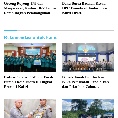
Gotong Royong TNI dan
Buka Bursa Bacalon Ketua,
Masyarakat, Kodim 1022 Tanbu
DPC Demokrat Tanbu Incar
Rampungkan Pembangunan
Kursi DPRD
Jembatan Garuda Kedua di
Desa Tanete
Rekomendasi untuk kamu
Paduan Suara TP-PKK Tanah
Bupati Tanah Bumbu Resmi
Bumbu Raih Juara II Tingkat
Buka Pemusatan Pendidikan
Provinsi Kalsel
dan Pelatihan Calon
Paskibraka 2026