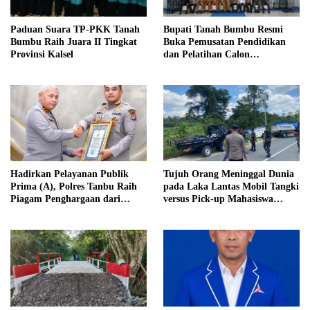
Paduan Suara TP-PKK Tanah
Bupati Tanah Bumbu Resmi
Bumbu Raih Juara II Tingkat
Buka Pemusatan Pendidikan
Provinsi Kalsel
dan Pelatihan Calon
Paskibraka 2026
Hadirkan Pelayanan Publik
Tujuh Orang Meninggal Dunia
Prima (A), Polres Tanbu Raih
pada Laka Lantas Mobil Tangki
Piagam Penghargaan dari
versus Pick-up Mahasiswa
Kapolri Listyo Sigit Prabowo
KKN, Kepemilikan Mobil
Tangki Dipertanyakan