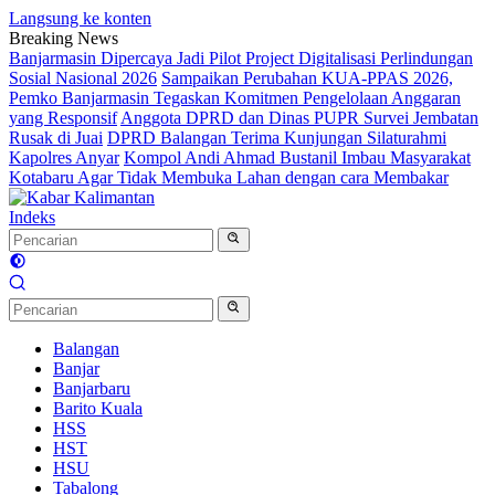
Langsung ke konten
Breaking News
Banjarmasin Dipercaya Jadi Pilot Project Digitalisasi Perlindungan
Sosial Nasional 2026
Sampaikan Perubahan KUA-PPAS 2026,
Pemko Banjarmasin Tegaskan Komitmen Pengelolaan Anggaran
yang Responsif
Anggota DPRD dan Dinas PUPR Survei Jembatan
Rusak di Juai
DPRD Balangan Terima Kunjungan Silaturahmi
Kapolres Anyar
Kompol Andi Ahmad Bustanil Imbau Masyarakat
Kotabaru Agar Tidak Membuka Lahan dengan cara Membakar
Indeks
Balangan
Banjar
Banjarbaru
Barito Kuala
HSS
HST
HSU
Tabalong