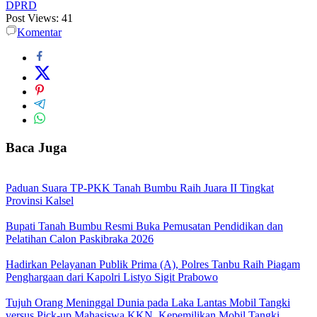
DPRD
Post Views:
41
Komentar
Baca Juga
Paduan Suara TP-PKK Tanah Bumbu Raih Juara II Tingkat
Provinsi Kalsel
Bupati Tanah Bumbu Resmi Buka Pemusatan Pendidikan dan
Pelatihan Calon Paskibraka 2026
Hadirkan Pelayanan Publik Prima (A), Polres Tanbu Raih Piagam
Penghargaan dari Kapolri Listyo Sigit Prabowo
Tujuh Orang Meninggal Dunia pada Laka Lantas Mobil Tangki
versus Pick-up Mahasiswa KKN, Kepemilikan Mobil Tangki