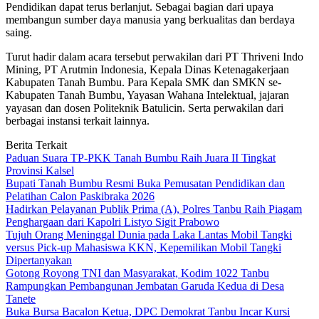
Pendidikan dapat terus berlanjut. Sebagai bagian dari upaya
membangun sumber daya manusia yang berkualitas dan berdaya
saing.
Turut hadir dalam acara tersebut perwakilan dari PT Thriveni Indo
Mining, PT Arutmin Indonesia, Kepala Dinas Ketenagakerjaan
Kabupaten Tanah Bumbu. Para Kepala SMK dan SMKN se-
Kabupaten Tanah Bumbu, Yayasan Wahana Intelektual, jajaran
yayasan dan dosen Politeknik Batulicin. Serta perwakilan dari
berbagai instansi terkait lainnya.
Berita Terkait
Paduan Suara TP-PKK Tanah Bumbu Raih Juara II Tingkat
Provinsi Kalsel
Bupati Tanah Bumbu Resmi Buka Pemusatan Pendidikan dan
Pelatihan Calon Paskibraka 2026
Hadirkan Pelayanan Publik Prima (A), Polres Tanbu Raih Piagam
Penghargaan dari Kapolri Listyo Sigit Prabowo
Tujuh Orang Meninggal Dunia pada Laka Lantas Mobil Tangki
versus Pick-up Mahasiswa KKN, Kepemilikan Mobil Tangki
Dipertanyakan
Gotong Royong TNI dan Masyarakat, Kodim 1022 Tanbu
Rampungkan Pembangunan Jembatan Garuda Kedua di Desa
Tanete
Buka Bursa Bacalon Ketua, DPC Demokrat Tanbu Incar Kursi