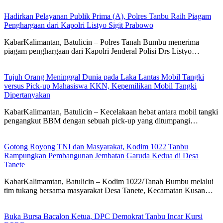
Hadirkan Pelayanan Publik Prima (A), Polres Tanbu Raih Piagam
Penghargaan dari Kapolri Listyo Sigit Prabowo
KabarKalimantan, Batulicin – Polres Tanah Bumbu menerima
piagam penghargaan dari Kapolri Jenderal Polisi Drs Listyo…
Tujuh Orang Meninggal Dunia pada Laka Lantas Mobil Tangki
versus Pick-up Mahasiswa KKN, Kepemilikan Mobil Tangki
Dipertanyakan
KabarKalimantan, Batulicin – Kecelakaan hebat antara mobil tangki
pengangkut BBM dengan sebuah pick-up yang ditumpangi…
Gotong Royong TNI dan Masyarakat, Kodim 1022 Tanbu
Rampungkan Pembangunan Jembatan Garuda Kedua di Desa
Tanete
KabarKalimamtan, Batulicin – Kodim 1022/Tanah Bumbu melalui
tim tukang bersama masyarakat Desa Tanete, Kecamatan Kusan…
Buka Bursa Bacalon Ketua, DPC Demokrat Tanbu Incar Kursi