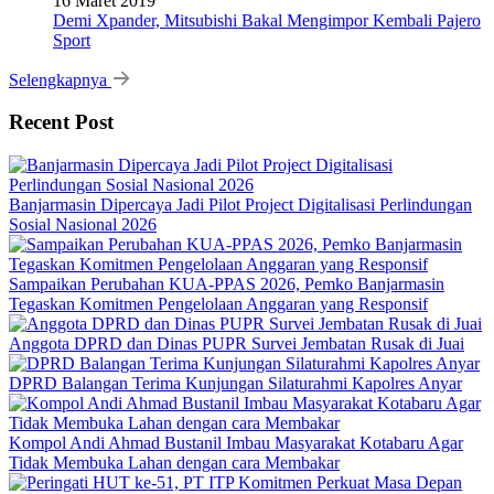
16 Maret 2019
Demi Xpander, Mitsubishi Bakal Mengimpor Kembali Pajero
Sport
Selengkapnya
Recent Post
Banjarmasin Dipercaya Jadi Pilot Project Digitalisasi Perlindungan
Sosial Nasional 2026
Sampaikan Perubahan KUA-PPAS 2026, Pemko Banjarmasin
Tegaskan Komitmen Pengelolaan Anggaran yang Responsif
Anggota DPRD dan Dinas PUPR Survei Jembatan Rusak di Juai
DPRD Balangan Terima Kunjungan Silaturahmi Kapolres Anyar
Kompol Andi Ahmad Bustanil Imbau Masyarakat Kotabaru Agar
Tidak Membuka Lahan dengan cara Membakar