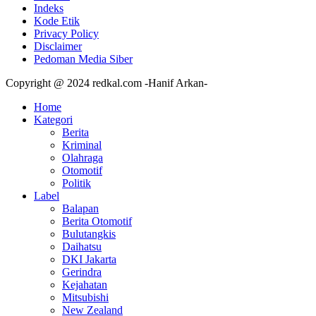
Indeks
Kode Etik
Privacy Policy
Disclaimer
Pedoman Media Siber
Copyright @ 2024 redkal.com -Hanif Arkan-
Home
Kategori
Berita
Kriminal
Olahraga
Otomotif
Politik
Label
Balapan
Berita Otomotif
Bulutangkis
Daihatsu
DKI Jakarta
Gerindra
Kejahatan
Mitsubishi
New Zealand