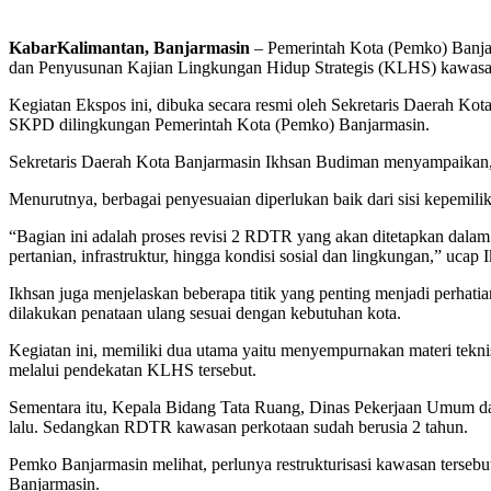
KabarKalimantan, Banjarmasin
– Pemerintah Kota (Pemko) Banja
dan Penyusunan Kajian Lingkungan Hidup Strategis (KLHS) kawasa
Kegiatan Ekspos ini, dibuka secara resmi oleh Sekretaris Daerah 
SKPD dilingkungan Pemerintah Kota (Pemko) Banjarmasin.
Sekretaris Daerah Kota Banjarmasin Ikhsan Budiman menyampaikan, 
Menurutnya, berbagai penyesuaian diperlukan baik dari sisi kepemili
“Bagian ini adalah proses revisi 2 RDTR yang akan ditetapkan dalam
pertanian, infrastruktur, hingga kondisi sosial dan lingkungan,” ucap 
Ikhsan juga menjelaskan beberapa titik yang penting menjadi perhat
dilakukan penataan ulang sesuai dengan kebutuhan kota.
Kegiatan ini, memiliki dua utama yaitu menyempurnakan materi tekn
melalui pendekatan KLHS tersebut.
Sementara itu, Kepala Bidang Tata Ruang, Dinas Pekerjaan Umum da
lalu. Sedangkan RDTR kawasan perkotaan sudah berusia 2 tahun.
Pemko Banjarmasin melihat, perlunya restrukturisasi kawasan terseb
Banjarmasin.