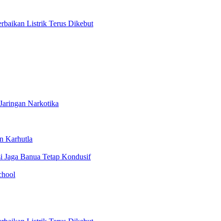
aikan Listrik Terus Dikebut
Jaringan Narkotika
n Karhutla
i Jaga Banua Tetap Kondusif
chool