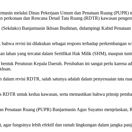
rmasin melalui Dinas Pekerjaan Umum dan Penataan Ruang (PUPR) m
n perkotaan dan Rencana Detail Tata Ruang (RDTR) kawasan pengemb
Kota (Sekdako) Banjarmasin Ikhsan Budiman, didampingi Kabid Penata
bahwa revisi ini dilakukan sebagai respons terhadap perkembangan 
kan lahan yang tercatat dalam Sertifikat Hak Milik (SHM), maupun tun
 bentuk Peraturan Kepala Daerah. Perubahan ini sangat perlu karena 
Ikhsan.
ian dalam revisi RDTR, salah satunya adalah dalam penyesuaian tata 
is RDTR untuk kedua kawasan, serta memastikan bahwa prinsip pemban
n Penataan Ruang (PUPR) Banjarmasin Agus Suyatno menjelaskan, RDT
ut, agar fungsinya lebih efektif dan ramah lingkungan dalam jangka p