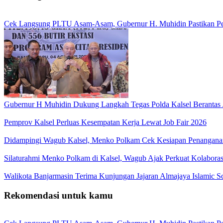
Cek Langsung PLTU Asam-Asam, Gubernur H. Muhidin Pastikan Perb
Gubernur H Muhidin Dukung Langkah Tegas Polda Kalsel Berantas 
Pemprov Kalsel Perluas Kesempatan Kerja Lewat Job Fair 2026
Didampingi Wagub Kalsel, Menko Polkam Cek Kesiapan Penangana
Silaturahmi Menko Polkam di Kalsel, Wagub Ajak Perkuat Kolaboras
Walikota Banjarmasin Terima Kunjungan Jajaran Almajaya Islamic S
Rekomendasi untuk kamu