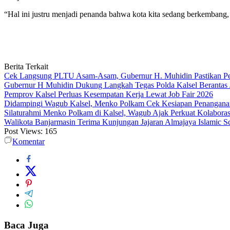
“Hal ini justru menjadi penanda bahwa kota kita sedang berkembang, 
Berita Terkait
Cek Langsung PLTU Asam-Asam, Gubernur H. Muhidin Pastikan Perb
Gubernur H Muhidin Dukung Langkah Tegas Polda Kalsel Berantas 
Pemprov Kalsel Perluas Kesempatan Kerja Lewat Job Fair 2026
Didampingi Wagub Kalsel, Menko Polkam Cek Kesiapan Penangana
Silaturahmi Menko Polkam di Kalsel, Wagub Ajak Perkuat Kolaboras
Walikota Banjarmasin Terima Kunjungan Jajaran Almajaya Islamic S
Post Views:
165
Komentar
Baca Juga