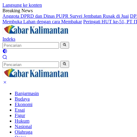
Langsung ke konten
Breaking News
Anggota DPRD dan Dinas PUPR Survei Jembatan Rusak di Juai
DPR
Membuka Lahan dengan cara Membakar
Peringati HUT ke-51, PT 
Indeks
Banjarmasin
Budaya
Ekonomi
Essai
Figur
Hukum
Nasional
Olahraga