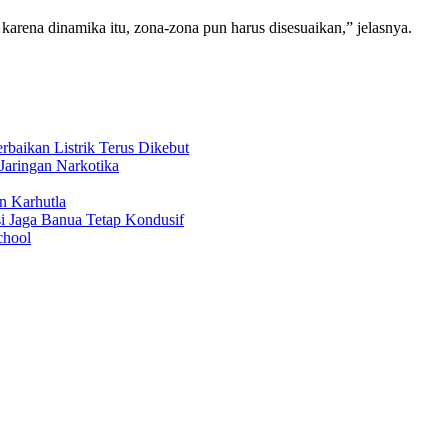
karena dinamika itu, zona-zona pun harus disesuaikan,” jelasnya.
aikan Listrik Terus Dikebut
Jaringan Narkotika
n Karhutla
i Jaga Banua Tetap Kondusif
chool