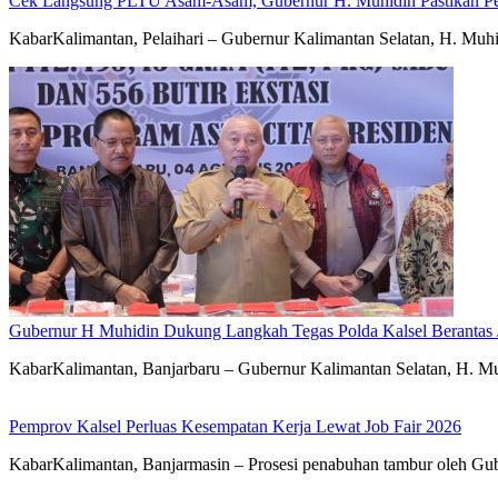
Cek Langsung PLTU Asam-Asam, Gubernur H. Muhidin Pastikan Perb
KabarKalimantan, Pelaihari – Gubernur Kalimantan Selatan, H. Mu
Gubernur H Muhidin Dukung Langkah Tegas Polda Kalsel Berantas 
KabarKalimantan, Banjarbaru – Gubernur Kalimantan Selatan, H. Mu
Pemprov Kalsel Perluas Kesempatan Kerja Lewat Job Fair 2026
KabarKalimantan, Banjarmasin – Prosesi penabuhan tambur oleh Gub