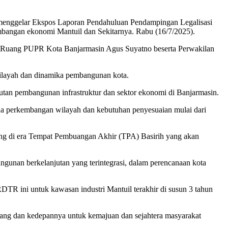
enggelar Ekspos Laporan Pendahuluan Pendampingan Legalisasi
angan ekonomi Mantuil dan Sekitarnya. Rabu (16/7/2025).
an Ruang PUPR Kota Banjarmasin Agus Suyatno beserta Perwakilan
wilayah dan dinamika pembangunan kota.
tutan pembangunan infrastruktur dan sektor ekonomi di Banjarmasin.
ada perkembangan wilayah dan kebutuhan penyesuaian mulai dari
ruang di era Tempat Pembuangan Akhir (TPA) Basirih yang akan
gunan berkelanjutan yang terintegrasi, dalam perencanaan kota
R ini untuk kawasan industri Mantuil terakhir di susun 3 tahun
anjang dan kedepannya untuk kemajuan dan sejahtera masyarakat