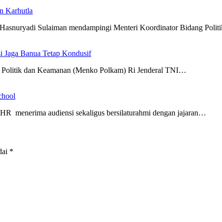
n Karhutla
 Hasnuryadi Sulaiman mendampingi Menteri Koordinator Bidang Poli
i Jaga Banua Tetap Kondusif
g Politik dan Keamanan (Menko Polkam) Ri Jenderal TNI…
chool
R menerima audiensi sekaligus bersilaturahmi dengan jajaran…
dai
*