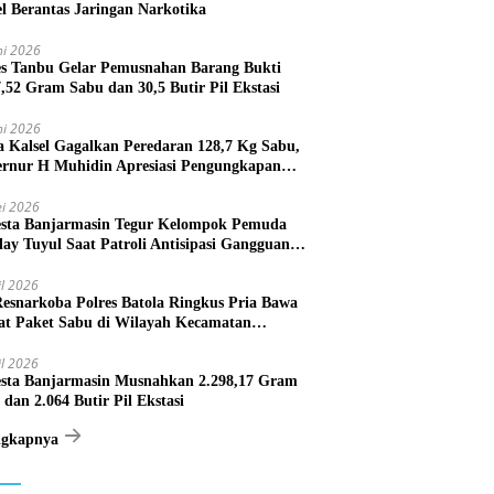
el Berantas Jaringan Narkotika
ni 2026
es Tanbu Gelar Pemusnahan Barang Bukti
7,52 Gram Sabu dan 30,5 Butir Pil Ekstasi
ni 2026
a Kalsel Gagalkan Peredaran 128,7 Kg Sabu,
rnur H Muhidin Apresiasi Pengungkapan
ngan Narkotika Lintas Provinsi
i 2026
esta Banjarmasin Tegur Kelompok Pemuda
lay Tuyul Saat Patroli Antisipasi Gangguan
tibmas
il 2026
Resnarkoba Polres Batola Ringkus Pria Bawa
t Paket Sabu di Wilayah Kecamatan
astana
il 2026
esta Banjarmasin Musnahkan 2.298,17 Gram
 dan 2.064 Butir Pil Ekstasi
ngkapnya