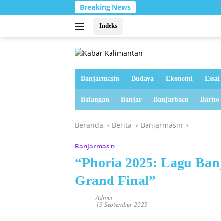
Langsung
Breaking News
ke
konten
Indeks
Banjarmasin
Budaya
Ekonomi
Essai
Balangan
Banjar
Banjarbaru
Barito
Beranda
Berita
Banjarmasin
Banjarmasin
“Phoria 2025: Lagu Ban
Grand Final”
Admin
19 September 2025