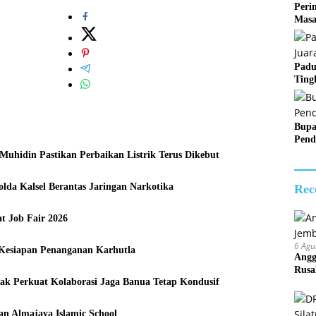
Peri
Masa
Padu
Ting
Bupa
Pend
hidin Pastikan Perbaikan Listrik Terus Dikebut
da Kalsel Berantas Jaringan Narkotika
Rec
t Job Fair 2026
6 Agu
Kesiapan Penanganan Karhutla
Angg
Rusa
ak Perkuat Kolaborasi Jaga Banua Tetap Kondusif
n Almajaya Islamic School