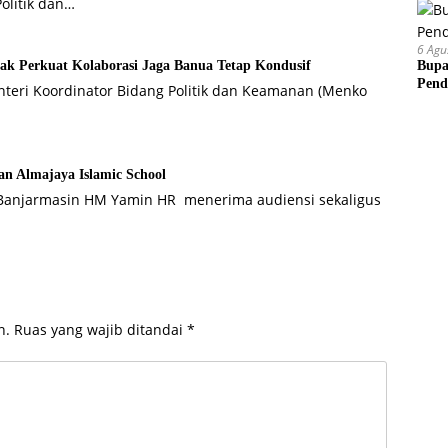
olitik dan…
6 Agu
Bupa
ak Perkuat Kolaborasi Jaga Banua Tetap Kondusif
Pend
teri Koordinator Bidang Politik dan Keamanan (Menko
n Almajaya Islamic School
 Banjarmasin HM Yamin HR menerima audiensi sekaligus
n.
Ruas yang wajib ditandai
*