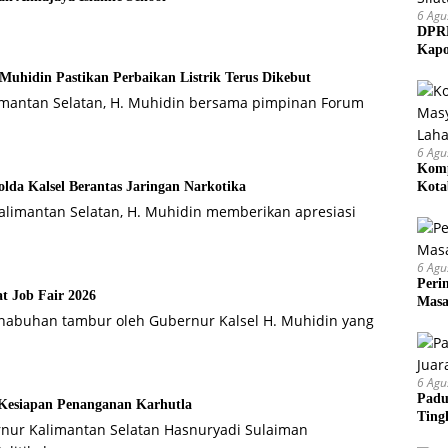
6 Agu
DPRD
Kapo
hidin Pastikan Perbaikan Listrik Terus Dikebut
limantan Selatan, H. Muhidin bersama pimpinan Forum
6 Agu
Komp
Kota
da Kalsel Berantas Jaringan Narkotika
Mem
alimantan Selatan, H. Muhidin memberikan apresiasi
6 Agu
Peri
t Job Fair 2026
Masa
enabuhan tambur oleh Gubernur Kalsel H. Muhidin yang
6 Agu
Padu
Kesiapan Penanganan Karhutla
Ting
rnur Kalimantan Selatan Hasnuryadi Sulaiman