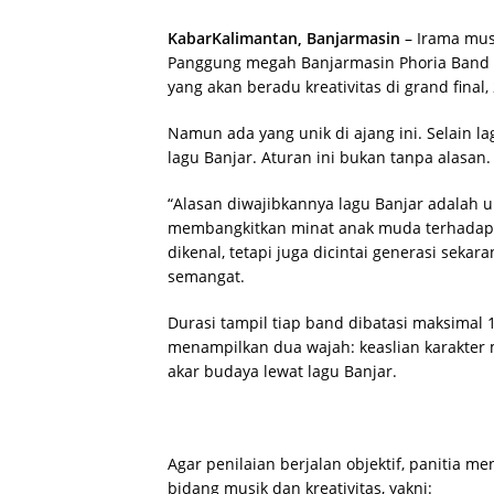
KabarKalimantan, Banjarmasin
– Irama mus
Panggung megah Banjarmasin Phoria Band Co
yang akan beradu kreativitas di grand fina
Namun ada yang unik di ajang ini. Selain l
lagu Banjar. Aturan ini bukan tanpa alasan.
“Alasan diwajibkannya lagu Banjar adalah 
membangkitkan minat anak muda terhadap l
dikenal, tetapi juga dicintai generasi sekar
semangat.
Durasi tampil tiap band dibatasi maksimal 1
menampilkan dua wajah: keaslian karakter 
akar budaya lewat lagu Banjar.
Agar penilaian berjalan objektif, panitia m
bidang musik dan kreativitas, yakni: