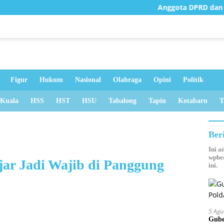
Anggota DPRD dan Dinas PUP
Figur
Hukum
Nasional
Olahraga
Opini
Politik
 Kuala
HSS
HST
HSU
Tabalong
Tapin
Kotabaru
T
Ber
Ini a
wpber
jar Jadi Wajib di Panggung
ini.
5 Agu
Gube