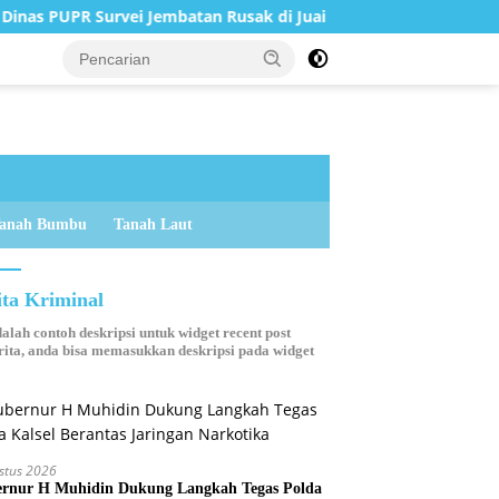
R Survei Jembatan Rusak di Juai
DPRD Balangan Terima
anah Bumbu
Tanah Laut
ita Kriminal
dalah contoh deskripsi untuk widget recent post
ita, anda bisa memasukkan deskripsi pada widget
stus 2026
rnur H Muhidin Dukung Langkah Tegas Polda