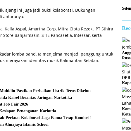
Sele
, ajang ini juga jadi bukti kolaborasi. Dukungan
di antaranya:
Rec
a, Kalla Aspal, Amartha Corp, Mitra Cipta Rezeki, PT Sthira
r Store Banjarmasin, STIE Pancasetia, Intessar, serta
Angg
ekadar lomba band. Ia menjelma menjadi panggung untuk
Rusa
igus merayakan identitas musik Kalimantan Selatan.
DPRD
Kapo
hidin Pastikan Perbaikan Listrik Terus Dikebut
da Kalsel Berantas Jaringan Narkotika
t Job Fair 2026
Komp
Kesiapan Penanganan Karhutla
Kota
ak Perkuat Kolaborasi Jaga Banua Tetap Kondusif
Mem
n Almajaya Islamic School