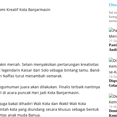
Oto
mi Kreatif Kota Banjarmasin
Ini a
kateg
mema
31 D
Past
Andi
kin meriah. Selain menyaksikan pertarungan kreativitas
d legendaris Kaisar dari Solo sebagai bintang tamu. Band-
dan Naffas turut menambah semarak.
18 D
Disp
Gela
ngumuman juara akan dilakukan. Finalis terbaik nantinya
di acara puncak Hari Jadi Kota Banjarmasin.
juga bakal dihadiri Wali Kota dan Wakil Wali Kota
16 M
intah kota yang diundang secara khusus sebagai bentuk
Demi
vitas anak muda Banua.
Kemb