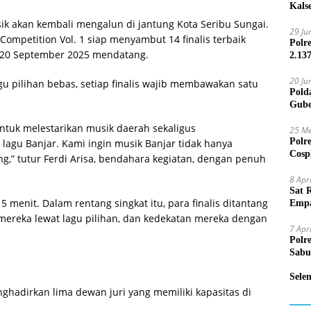
Kals
ik akan kembali mengalun di jantung Kota Seribu Sungai.
29 Ju
mpetition Vol. 1 siap menyambut 14 finalis terbaik
Polr
l, 20 September 2025 mendatang.
2.13
20 Ju
agu pilihan bebas, setiap finalis wajib membawakan satu
Pold
Gube
Jari
untuk melestarikan musik daerah sekaligus
25 Me
Polr
agu Banjar. Kami ingin musik Banjar tidak hanya
Cosp
ang,” tutur Ferdi Arisa, bendahara kegiatan, dengan penuh
Kam
8 Apr
Sat 
5 menit. Dalam rentang singkat itu, para finalis ditantang
Empa
Mand
mereka lewat lagu pilihan, dan kedekatan mereka dengan
7 Apr
Polr
Sabu
Sele
enghadirkan lima dewan juri yang memiliki kapasitas di