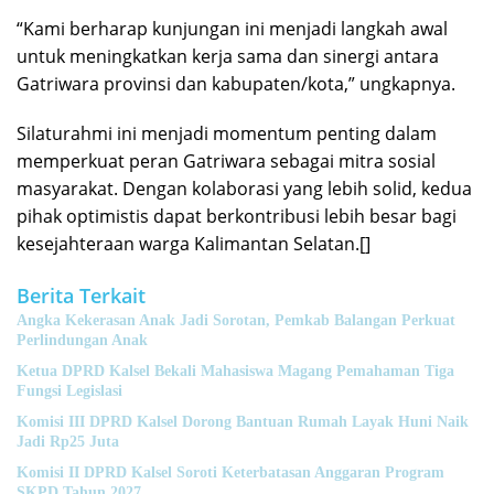
“Kami berharap kunjungan ini menjadi langkah awal
untuk meningkatkan kerja sama dan sinergi antara
Gatriwara provinsi dan kabupaten/kota,” ungkapnya.
Silaturahmi ini menjadi momentum penting dalam
memperkuat peran Gatriwara sebagai mitra sosial
masyarakat. Dengan kolaborasi yang lebih solid, kedua
pihak optimistis dapat berkontribusi lebih besar bagi
kesejahteraan warga Kalimantan Selatan.[]
Berita Terkait
Angka Kekerasan Anak Jadi Sorotan, Pemkab Balangan Perkuat
Perlindungan Anak
Ketua DPRD Kalsel Bekali Mahasiswa Magang Pemahaman Tiga
Fungsi Legislasi
Komisi III DPRD Kalsel Dorong Bantuan Rumah Layak Huni Naik
Jadi Rp25 Juta
Komisi II DPRD Kalsel Soroti Keterbatasan Anggaran Program
SKPD Tahun 2027