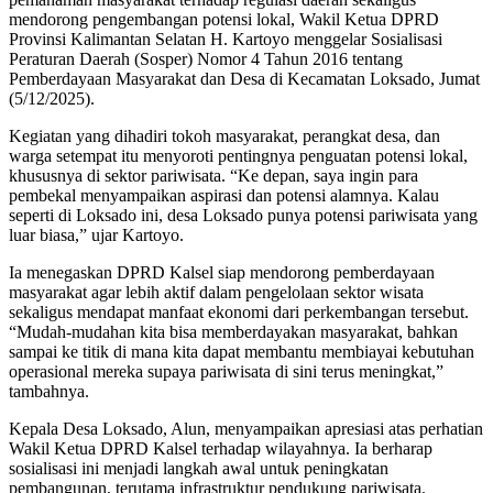
mendorong pengembangan potensi lokal, Wakil Ketua DPRD
Provinsi Kalimantan Selatan H. Kartoyo menggelar Sosialisasi
Peraturan Daerah (Sosper) Nomor 4 Tahun 2016 tentang
Pemberdayaan Masyarakat dan Desa di Kecamatan Loksado, Jumat
(5/12/2025).
Kegiatan yang dihadiri tokoh masyarakat, perangkat desa, dan
warga setempat itu menyoroti pentingnya penguatan potensi lokal,
khususnya di sektor pariwisata. “Ke depan, saya ingin para
pembekal menyampaikan aspirasi dan potensi alamnya. Kalau
seperti di Loksado ini, desa Loksado punya potensi pariwisata yang
luar biasa,” ujar Kartoyo.
Ia menegaskan DPRD Kalsel siap mendorong pemberdayaan
masyarakat agar lebih aktif dalam pengelolaan sektor wisata
sekaligus mendapat manfaat ekonomi dari perkembangan tersebut.
“Mudah-mudahan kita bisa memberdayakan masyarakat, bahkan
sampai ke titik di mana kita dapat membantu membiayai kebutuhan
operasional mereka supaya pariwisata di sini terus meningkat,”
tambahnya.
Kepala Desa Loksado, Alun, menyampaikan apresiasi atas perhatian
Wakil Ketua DPRD Kalsel terhadap wilayahnya. Ia berharap
sosialisasi ini menjadi langkah awal untuk peningkatan
pembangunan, terutama infrastruktur pendukung pariwisata.