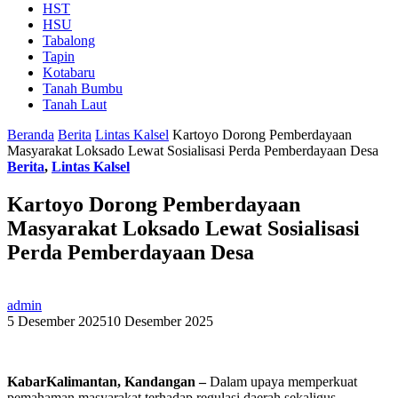
HST
HSU
Tabalong
Tapin
Kotabaru
Tanah Bumbu
Tanah Laut
Beranda
Berita
Lintas Kalsel
Kartoyo Dorong Pemberdayaan
Masyarakat Loksado Lewat Sosialisasi Perda Pemberdayaan Desa
Berita
,
Lintas Kalsel
Kartoyo Dorong Pemberdayaan
Masyarakat Loksado Lewat Sosialisasi
Perda Pemberdayaan Desa
admin
5 Desember 2025
10 Desember 2025
KabarKalimantan, Kandangan –
Dalam upaya memperkuat
pemahaman masyarakat terhadap regulasi daerah sekaligus