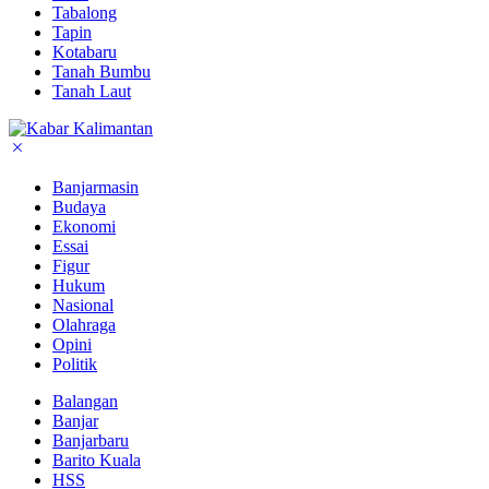
Tabalong
Tapin
Kotabaru
Tanah Bumbu
Tanah Laut
Banjarmasin
Budaya
Ekonomi
Essai
Figur
Hukum
Nasional
Olahraga
Opini
Politik
Balangan
Banjar
Banjarbaru
Barito Kuala
HSS