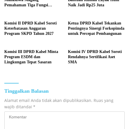
Pemahaman Tiga Fungsi
Naik Jadi Rp25 Juta
Legislasi
Komisi II DPRD Kalsel Soroti
Ketua DPRD Kalsel Tekankan
Keterbatasan Anggaran
Pentingnya Sinergi Forkopimda
Program SKPD Tahun 2027
untuk Percepat Pembangunan
Komisi III DPRD Kalsel Minta
Komisi IV DPRD Kalsel Soroti
Program ESDM dan
Rendahnya Sertifikasi Aset
Lingkungan Tepat Sasaran
SMA
Tinggalkan Balasan
Alamat email Anda tidak akan dipublikasikan.
Ruas yang
wajib ditandai
*