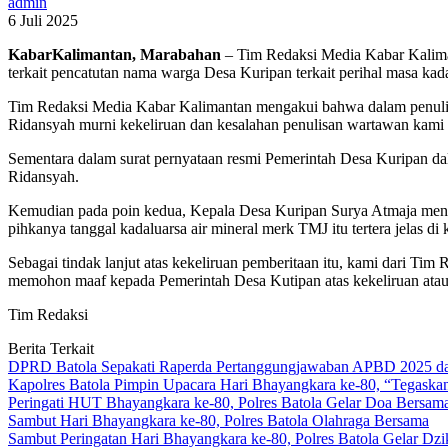
admin
6 Juli 2025
KabarKalimantan, Marabahan
– Tim Redaksi Media Kabar Kaliman
terkait pencatutan nama warga Desa Kuripan terkait perihal masa ka
Tim Redaksi Media Kabar Kalimantan mengakui bahwa dalam penulisa
Ridansyah murni kekeliruan dan kesalahan penulisan wartawan kami 
Sementara dalam surat pernyataan resmi Pemerintah Desa Kuripan d
Ridansyah.
Kemudian pada poin kedua, Kepala Desa Kuripan Surya Atmaja mene
pihkanya tanggal kadaluarsa air mineral merk TMJ itu tertera jelas di 
Sebagai tindak lanjut atas kekeliruan pemberitaan itu, kami dari T
memohon maaf kepada Pemerintah Desa Kutipan atas kekeliruan atau k
Tim Redaksi
Berita Terkait
DPRD Batola Sepakati Raperda Pertanggungjawaban APBD 2025 d
Kapolres Batola Pimpin Upacara Hari Bhayangkara ke-80, “Tegaskan
Peringati HUT Bhayangkara ke-80, Polres Batola Gelar Doa Bersam
Sambut Hari Bhayangkara ke-80, Polres Batola Olahraga Bersama
Sambut Peringatan Hari Bhayangkara ke-80, Polres Batola Gelar Dz