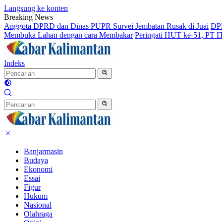
Langsung ke konten
Breaking News
Anggota DPRD dan Dinas PUPR Survei Jembatan Rusak di Juai
DPR
Membuka Lahan dengan cara Membakar
Peringati HUT ke-51, PT 
Indeks
Banjarmasin
Budaya
Ekonomi
Essai
Figur
Hukum
Nasional
Olahraga