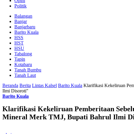
Opini
Politik
Balangan
Banjar
Banjarbaru
Barito Kuala
HSS
HST
HSU
Tabalong
Tapin
Kotabaru
Tanah Bumbu
Tanah Laut
Beranda
Berita
Lintas Kalsel
Barito Kuala
Klarifikasi Kekeliruan P
Ilmi Disoroti"
Barito Kuala
Klarifikasi Kekeliruan Pemberitaan Seb
Mineral Merk TMJ, Bupati Bahrul Ilmi Di