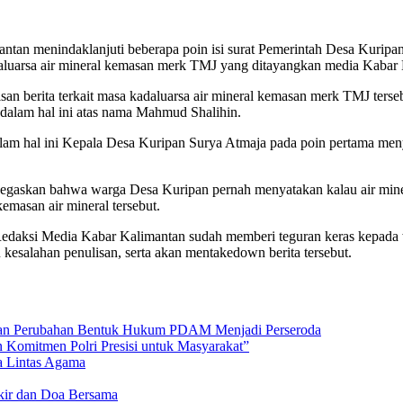
tan menindaklanjuti beberapa poin isi surat Pemerintah Desa Kuripa
daluarsa air mineral kemasan merk TMJ yang ditayangkan media Kabar 
n berita terkait masa kadaluarsa air mineral kemasan merk TMJ ters
dalam hal ini atas nama Mahmud Shalihin.
alam hal ini Kepala Desa Kuripan Surya Atmaja pada poin pertama m
gaskan bahwa warga Desa Kuripan pernah menyatakan kalau air mine
kemasan air mineral tersebut.
im Redaksi Media Kabar Kalimantan sudah memberi teguran keras kepad
esalahan penulisan, serta akan mentakedown berita tersebut.
an Perubahan Bentuk Hukum PDAM Menjadi Perseroda
 Komitmen Polri Presisi untuk Masyarakat”
a Lintas Agama
ikir dan Doa Bersama