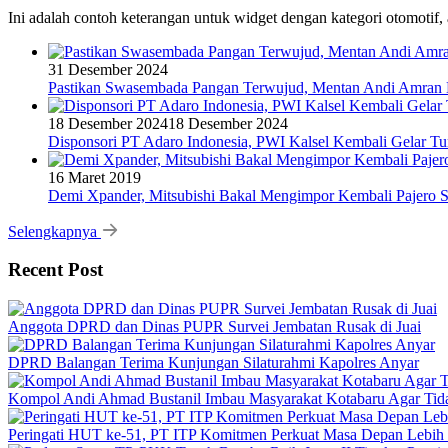
Ini adalah contoh keterangan untuk widget dengan kategori otomoti
31 Desember 2024
Pastikan Swasembada Pangan Terwujud, Mentan Andi Amran B
18 Desember 2024
18 Desember 2024
Disponsori PT Adaro Indonesia, PWI Kalsel Kembali Gelar Tu
16 Maret 2019
Demi Xpander, Mitsubishi Bakal Mengimpor Kembali Pajero S
Selengkapnya
Recent Post
Anggota DPRD dan Dinas PUPR Survei Jembatan Rusak di Juai
DPRD Balangan Terima Kunjungan Silaturahmi Kapolres Anyar
Kompol Andi Ahmad Bustanil Imbau Masyarakat Kotabaru Agar Ti
Peringati HUT ke-51, PT ITP Komitmen Perkuat Masa Depan Lebih