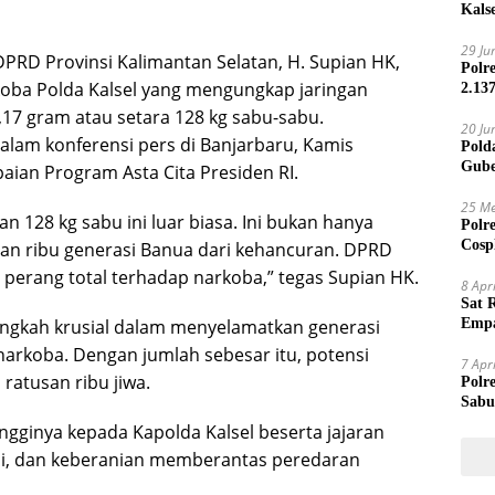
Kals
29 Ju
DPRD Provinsi Kalimantan Selatan, H. Supian HK,
Polr
koba Polda Kalsel yang mengungkap jaringan
2.13
,17 gram atau setara 128 kg sabu-sabu.
20 Ju
lam konferensi pers di Banjarbaru, Kamis
Pold
Gube
paian Program Asta Cita Presiden RI.
Jari
25 Me
n 128 kg sabu ini luar biasa. Ini bukan hanya
Polr
Cosp
an ribu generasi Banua dari kehancuran. DPRD
Kam
 perang total terhadap narkoba,” tegas Supian HK.
8 Apr
Sat 
angkah krusial dalam menyelamatkan generasi
Empa
Mand
arkoba. Dengan jumlah sebesar itu, potensi
7 Apr
atusan ribu jiwa.
Polr
Sabu
ngginya kepada Kapolda Kalsel beserta jajaran
asi, dan keberanian memberantas peredaran