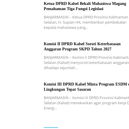
Ketua DPRD Kalsel Bekali Mahasiswa Magang
Pemahaman Tiga Fungsi Legislasi
BANJARMASIN – Ketua DPRD Provinsi Kalimantan
Selatan, H. Supian HK, memberikan pembekalan
kepada mahasiswa yang…
Komisi II DPRD Kalsel Soroti Keterbatasan
Anggaran Program SKPD Tahun 2027
BANJARMASIN – Komisi II DPRD Provinsi Kaliman
Selatan (Kalsel) menyoroti keterbatasan anggara
dihadapi sejumlah…
Komisi III DPRD Kalsel Minta Program ESDM 
Lingkungan Tepat Sasaran
BANJARMASIN – Komisi III DPRD Provinsi Kaliman
Selatan (Kalsel) menekankan agar program kerja 
Energi…