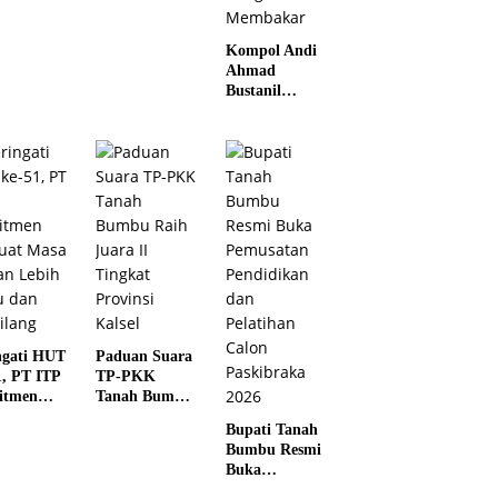
Kunjungan
Silaturahmi
Kompol Andi
Kapolres
Ahmad
Anyar
Bustanil
Imbau
Masyarakat
Kotabaru Agar
Tidak
Membuka
Lahan dengan
cara
Membakar
ngati HUT
Paduan Suara
1, PT ITP
TP-PKK
itmen
Tanah Bumbu
uat Masa
Raih Juara II
Bupati Tanah
n Lebih
Tingkat
Bumbu Resmi
u dan
Provinsi Kalsel
Buka
lang
Pemusatan