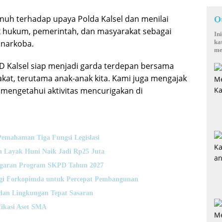
uh terhadap upaya Polda Kalsel dan menilai
O
gak hukum, pemerintah, dan masyarakat sebagai
In
 narkoba.
ka
me
 Kalsel siap menjadi garda terdepan bersama
kat, terutama anak-anak kita. Kami juga mengajak
 mengetahui aktivitas mencurigakan di
emahaman Tiga Fungsi Legislasi
 Layak Huni Naik Jadi Rp25 Juta
nggaran Program SKPD Tahun 2027
rgi Forkopimda untuk Percepat Pembangunan
dan Lingkungan Tepat Sasaran
fikasi Aset SMA