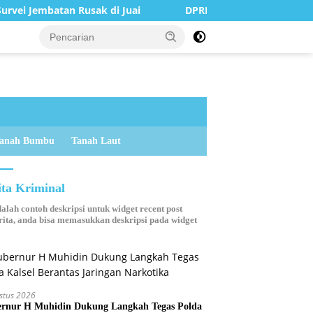
atan Rusak di Juai
DPRD Balangan Terima Kunjungan Si
anah Bumbu
Tanah Laut
ita Kriminal
dalah contoh deskripsi untuk widget recent post
ita, anda bisa memasukkan deskripsi pada widget
stus 2026
rnur H Muhidin Dukung Langkah Tegas Polda