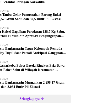
el Berantas Jaringan Narkotika
ni 2026
es Tanbu Gelar Pemusnahan Barang Bukti
7,52 Gram Sabu dan 30,5 Butir Pil Ekstasi
ni 2026
a Kalsel Gagalkan Peredaran 128,7 Kg Sabu,
rnur H Muhidin Apresiasi Pengungkapan
ngan Narkotika Lintas Provinsi
i 2026
esta Banjarmasin Tegur Kelompok Pemuda
lay Tuyul Saat Patroli Antisipasi Gangguan
tibmas
il 2026
Resnarkoba Polres Batola Ringkus Pria Bawa
t Paket Sabu di Wilayah Kecamatan
astana
il 2026
esta Banjarmasin Musnahkan 2.298,17 Gram
 dan 2.064 Butir Pil Ekstasi
Selengkapnya