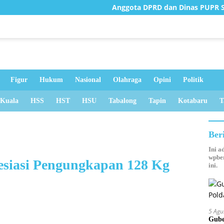
Anggota DPRD dan Dinas PUPR Survei Jemb
Figur
Hukum
Nasional
Olahraga
Opini
Politik
 Kuala
HSS
HST
HSU
Tabalong
Tapin
Kotabaru
T
Ber
Ini a
wpber
esiasi Pengungkapan 128 Kg
ini.
5 Agu
Gube