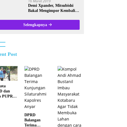
16 Maret 2019
Demi Xpander, Mitsubishi
Bakal Mengimpor Kembali
Pajero Sport
Selengkapnya
ent Post
ota
D dan
s PUPR
ei
atan
k di Juai
DPRD
Balangan
Terima