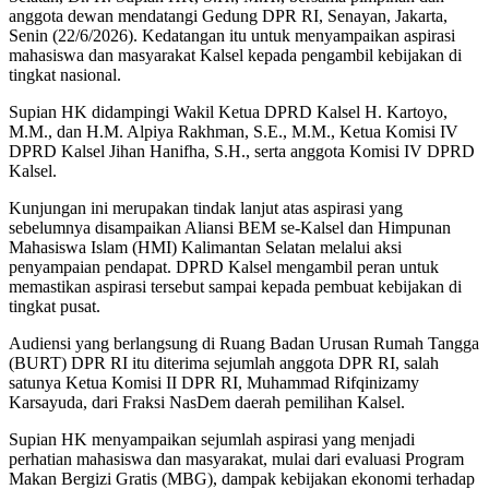
anggota dewan mendatangi Gedung DPR RI, Senayan, Jakarta,
Senin (22/6/2026). Kedatangan itu untuk menyampaikan aspirasi
mahasiswa dan masyarakat Kalsel kepada pengambil kebijakan di
tingkat nasional.
Supian HK didampingi Wakil Ketua DPRD Kalsel H. Kartoyo,
M.M., dan H.M. Alpiya Rakhman, S.E., M.M., Ketua Komisi IV
DPRD Kalsel Jihan Hanifha, S.H., serta anggota Komisi IV DPRD
Kalsel.
Kunjungan ini merupakan tindak lanjut atas aspirasi yang
sebelumnya disampaikan Aliansi BEM se-Kalsel dan Himpunan
Mahasiswa Islam (HMI) Kalimantan Selatan melalui aksi
penyampaian pendapat. DPRD Kalsel mengambil peran untuk
memastikan aspirasi tersebut sampai kepada pembuat kebijakan di
tingkat pusat.
Audiensi yang berlangsung di Ruang Badan Urusan Rumah Tangga
(BURT) DPR RI itu diterima sejumlah anggota DPR RI, salah
satunya Ketua Komisi II DPR RI, Muhammad Rifqinizamy
Karsayuda, dari Fraksi NasDem daerah pemilihan Kalsel.
Supian HK menyampaikan sejumlah aspirasi yang menjadi
perhatian mahasiswa dan masyarakat, mulai dari evaluasi Program
Makan Bergizi Gratis (MBG), dampak kebijakan ekonomi terhadap