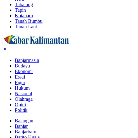
Tabalong
Tapin
Kotabaru
Tanah Bumbu
Tanah Laut
Banjarmasin
Budaya
Ekonomi
Essai
Figur
Hukum
Nasional
Olahraga
Opini
Politik
Balangan
Banjar
Banjarbaru
Barito Kuala