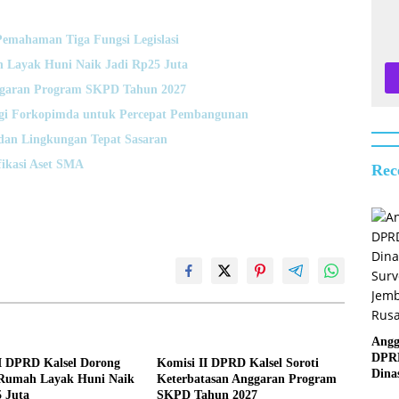
emahaman Tiga Fungsi Legislasi
 Layak Huni Naik Jadi Rp25 Juta
nggaran Program SKPD Tahun 2027
rgi Forkopimda untuk Percepat Pembangunan
dan Lingkungan Tepat Sasaran
fikasi Aset SMA
Rec
Angg
DPR
II DPRD Kalsel Dorong
Komisi II DPRD Kalsel Soroti
Dina
Rumah Layak Huni Naik
Keterbatasan Anggaran Program
Surv
 Juta
SKPD Tahun 2027