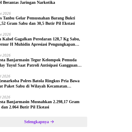
el Berantas Jaringan Narkotika
ni 2026
es Tanbu Gelar Pemusnahan Barang Bukti
7,52 Gram Sabu dan 30,5 Butir Pil Ekstasi
ni 2026
a Kalsel Gagalkan Peredaran 128,7 Kg Sabu,
rnur H Muhidin Apresiasi Pengungkapan
ngan Narkotika Lintas Provinsi
i 2026
esta Banjarmasin Tegur Kelompok Pemuda
lay Tuyul Saat Patroli Antisipasi Gangguan
tibmas
il 2026
Resnarkoba Polres Batola Ringkus Pria Bawa
t Paket Sabu di Wilayah Kecamatan
astana
il 2026
esta Banjarmasin Musnahkan 2.298,17 Gram
 dan 2.064 Butir Pil Ekstasi
Selengkapnya