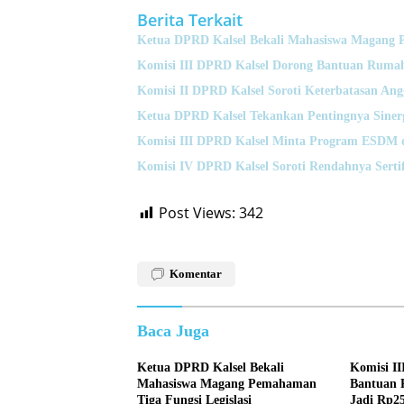
Berita Terkait
Ketua DPRD Kalsel Bekali Mahasiswa Magang P
Komisi III DPRD Kalsel Dorong Bantuan Rumah
Komisi II DPRD Kalsel Soroti Keterbatasan A
Ketua DPRD Kalsel Tekankan Pentingnya Sine
Komisi III DPRD Kalsel Minta Program ESDM 
Komisi IV DPRD Kalsel Soroti Rendahnya Serti
Post Views:
342
Komentar
Baca Juga
Ketua DPRD Kalsel Bekali
Komisi I
Mahasiswa Magang Pemahaman
Bantuan 
Tiga Fungsi Legislasi
Jadi Rp25