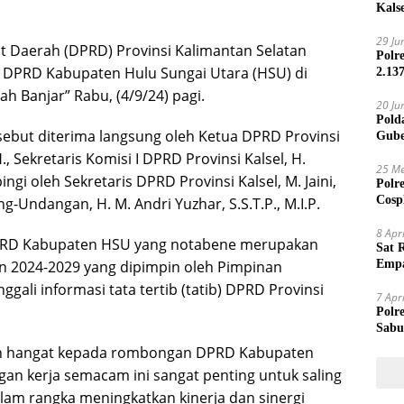
Kals
29 Ju
t Daerah (DPRD) Provinsi Kalimantan Selatan
Polr
i DPRD Kabupaten Hulu Sungai Utara (HSU) di
2.13
h Banjar” Rabu, (4/9/24) pagi.
20 Ju
Pold
ut diterima langsung oleh Ketua DPRD Provinsi
Gube
Jari
H., Sekretaris Komisi I DPRD Provinsi Kalsel, H.
25 Me
ngi oleh Sekretaris DPRD Provinsi Kalsel, M. Jaini,
Polr
Cosp
g-Undangan, H. M. Andri Yuzhar, S.S.T.P., M.I.P.
Kam
8 Apr
DPRD Kabupaten HSU yang notabene merupakan
Sat 
n 2024-2029 yang dipimpin oleh Pimpinan
Empa
Mand
ggali informasi tata tertib (tatib) DPRD Provinsi
7 Apr
Polr
Sabu
n hangat kepada rombongan DPRD Kabupaten
an kerja semacam ini sangat penting untuk saling
lam rangka meningkatkan kinerja dan sinergi