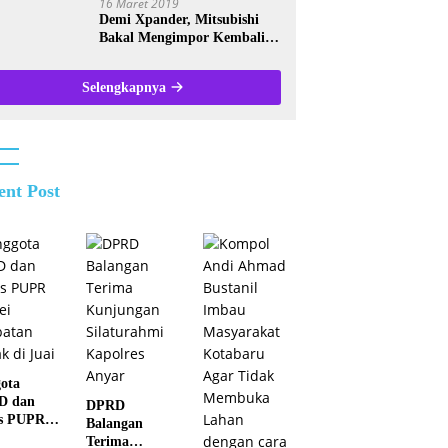
16 Maret 2019
Demi Xpander, Mitsubishi
Bakal Mengimpor Kembali
Pajero Sport
Selengkapnya
ent Post
ota
D dan
DPRD
s PUPR
Balangan
ei
Terima