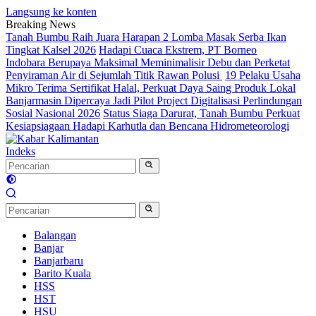
Langsung ke konten
Breaking News
Tanah Bumbu Raih Juara Harapan 2 Lomba Masak Serba Ikan
Tingkat Kalsel 2026
Hadapi Cuaca Ekstrem, PT Borneo
Indobara Berupaya Maksimal Meminimalisir Debu dan Perketat
Penyiraman Air di Sejumlah Titik Rawan Polusi
19 Pelaku Usaha
Mikro Terima Sertifikat Halal, Perkuat Daya Saing Produk Lokal
Banjarmasin Dipercaya Jadi Pilot Project Digitalisasi Perlindungan
Sosial Nasional 2026
Status Siaga Darurat, Tanah Bumbu Perkuat
Kesiapsiagaan Hadapi Karhutla dan Bencana Hidrometeorologi
Indeks
Balangan
Banjar
Banjarbaru
Barito Kuala
HSS
HST
HSU