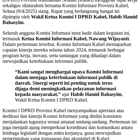
sekaligus silaturahmi bersama Komisi Informasi Provinsi Kalsel,
Selasa (9/4/2025) siang. Rapat yang berlangsung hangat ini
dipimpin oleh
Wakil Ketua Komisi I DPRD Kalsel, Habib Hamid
Bahasyim
.
Seluruh anggota Komisi Informasi turut hadir dalam kegiatan ini,
termasuk
Ketua Komisi Informasi Kalsel, Nawang Wijayanti
.
Dalam pertemuan tersebut, Komisi Informasi Kalsel memaparkan
capaian kinerja mereka selama tahun 2024, termasuk berbagai
program kerja, inovasi, serta tantangan yang dihadapi dalam
mewujudkan keterbukaan informasi publik.
“Kami sangat menghargai upaya Komisi Informasi
dalam menjaga keterbukaan informasi publik di
daerah. Sinergi seperti ini penting untuk terus
dijaga demi meningkatkan pelayanan informasi
kepada masyarakat,”
ujar
Habib Hamid Bahasyim
,
Wakil Ketua Komisi I DPRD Kalsel.
Komisi I DPRD Provinsi Kalsel menyampaikan apresiasi atas
dedikasi dan kinerja Komisi Informasi yang dinilai konsisten
menjalankan tugasnya sesuai amanat undang-undang. Pertemuan ini
juga menjadi ajang memperkuat koordinasi dan komunikasi antara
lembaga legislatif dengan mitra kerjanya, guna mewujudkan
pemerintahan yang transparan dan akuntabel di Kalsel.