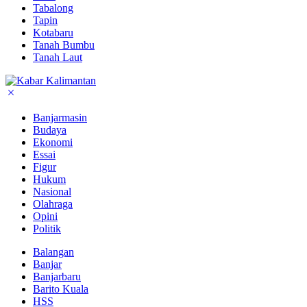
Tabalong
Tapin
Kotabaru
Tanah Bumbu
Tanah Laut
Banjarmasin
Budaya
Ekonomi
Essai
Figur
Hukum
Nasional
Olahraga
Opini
Politik
Balangan
Banjar
Banjarbaru
Barito Kuala
HSS