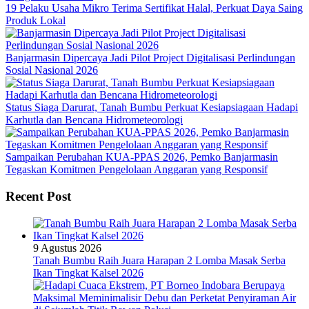
19 Pelaku Usaha Mikro Terima Sertifikat Halal, Perkuat Daya Saing
Produk Lokal
Banjarmasin Dipercaya Jadi Pilot Project Digitalisasi Perlindungan
Sosial Nasional 2026
Status Siaga Darurat, Tanah Bumbu Perkuat Kesiapsiagaan Hadapi
Karhutla dan Bencana Hidrometeorologi
Sampaikan Perubahan KUA-PPAS 2026, Pemko Banjarmasin
Tegaskan Komitmen Pengelolaan Anggaran yang Responsif
Recent Post
9 Agustus 2026
Tanah Bumbu Raih Juara Harapan 2 Lomba Masak Serba
Ikan Tingkat Kalsel 2026