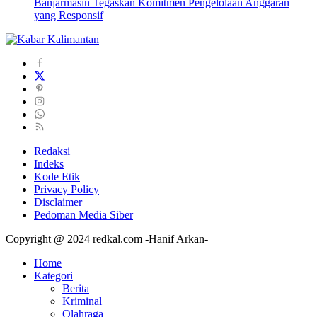
Banjarmasin Tegaskan Komitmen Pengelolaan Anggaran
yang Responsif
Redaksi
Indeks
Kode Etik
Privacy Policy
Disclaimer
Pedoman Media Siber
Copyright @ 2024 redkal.com -Hanif Arkan-
Home
Kategori
Berita
Kriminal
Olahraga