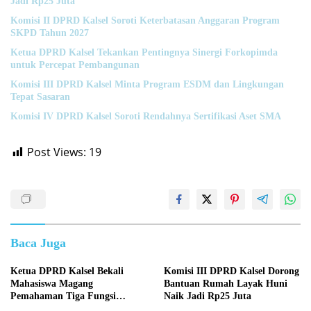
Jadi Rp25 Juta
Komisi II DPRD Kalsel Soroti Keterbatasan Anggaran Program
SKPD Tahun 2027
Ketua DPRD Kalsel Tekankan Pentingnya Sinergi Forkopimda
untuk Percepat Pembangunan
Komisi III DPRD Kalsel Minta Program ESDM dan Lingkungan
Tepat Sasaran
Komisi IV DPRD Kalsel Soroti Rendahnya Sertifikasi Aset SMA
Post Views:
19
Baca Juga
Ketua DPRD Kalsel Bekali
Komisi III DPRD Kalsel Dorong
Mahasiswa Magang
Bantuan Rumah Layak Huni
Pemahaman Tiga Fungsi
Naik Jadi Rp25 Juta
Legislasi