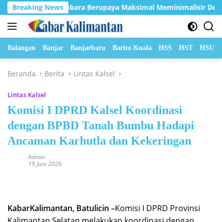
Langsung
 Borneo Indobara Berupaya Maksimal Meminimalisir Debu dan Pe
Breaking News
ke
konten
Balangan
Banjar
Banjarbaru
Barito Kuala
HSS
HST
HSU
Beranda
Berita
Lintas Kalsel
Lintas Kalsel
Komisi I DPRD Kalsel Koordinasi
dengan BPBD Tanah Bumbu Hadapi
Ancaman Karhutla dan Kekeringan
Admin
19 Juni 2026
KabarKalimantan, Batulicin –
Komisi I DPRD Provinsi
Kalimantan Selatan melakukan koordinasi dengan