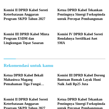
Komisi II DPRD Kalsel Soroti
Ketua DPRD Kalsel Tekankan
Keterbatasan Anggaran
Pentingnya Sinergi Forkopimda
Program SKPD Tahun 2027
untuk Percepat Pembangunan
Komisi III DPRD Kalsel Minta
Komisi IV DPRD Kalsel Soroti
Program ESDM dan
Rendahnya Sertifikasi Aset
Lingkungan Tepat Sasaran
SMA
Rekomendasi untuk kamu
Ketua DPRD Kalsel Bekali
Komisi III DPRD Kalsel Dorong
Mahasiswa Magang
Bantuan Rumah Layak Huni
Pemahaman Tiga Fungsi
Naik Jadi Rp25 Juta
Legislasi
Komisi II DPRD Kalsel Soroti
Ketua DPRD Kalsel Tekankan
Keterbatasan Anggaran
Pentingnya Sinergi Forkopimda
Program SKPD Tahun 2027
untuk Percepat Pembangunan