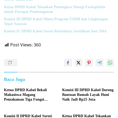
Ketua DPRD Kalsel Tekankan Pentingnya Sinergi Forkopimda
untuk Percepat Pembangunan
Komisi III DPRD Kalsel Minta Program ESDM dan Lingkungan
Tepat Sasaran
Komisi IV DPRD Kalsel Soroti Rendahnya Sertifikasi Aset SMA
Post Views:
360
Baca Juga
Ketua DPRD Kalsel Bekali
Komisi III DPRD Kalsel Dorong
Mahasiswa Magang
Bantuan Rumah Layak Huni
Pemahaman Tiga Fungsi
Naik Jadi Rp25 Juta
Legislasi
Komisi II DPRD Kalsel Soroti
Ketua DPRD Kalsel Tekankan