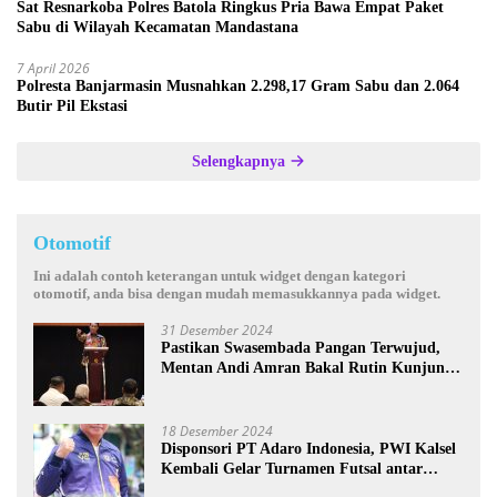
Sat Resnarkoba Polres Batola Ringkus Pria Bawa Empat Paket
Sabu di Wilayah Kecamatan Mandastana
7 April 2026
Polresta Banjarmasin Musnahkan 2.298,17 Gram Sabu dan 2.064
Butir Pil Ekstasi
Selengkapnya
Otomotif
Ini adalah contoh keterangan untuk widget dengan kategori
otomotif, anda bisa dengan mudah memasukkannya pada widget.
31 Desember 2024
Pastikan Swasembada Pangan Terwujud,
Mentan Andi Amran Bakal Rutin Kunjungi
Kalsel
18 Desember 2024
Disponsori PT Adaro Indonesia, PWI Kalsel
Kembali Gelar Turnamen Futsal antar
Wartawan se-Kalsel