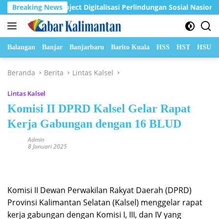
Langsung
di Pilot Project Digitalisasi Perlindungan Sosial Nasional 2026
Breaking News
ke
konten
Balangan
Banjar
Banjarbaru
Barito Kuala
HSS
HST
HSU
Beranda
Berita
Lintas Kalsel
Lintas Kalsel
Komisi II DPRD Kalsel Gelar Rapat
Kerja Gabungan dengan 16 BLUD
Admin
8 Januari 2025
Komisi II Dewan Perwakilan Rakyat Daerah (DPRD)
Provinsi Kalimantan Selatan (Kalsel) menggelar rapat
kerja gabungan dengan Komisi I, III, dan IV yang